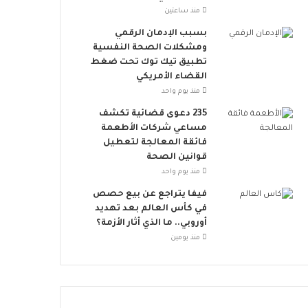
ت
منذ ساعتين
ن
ض
بسبب الإدمان الرقمي
م
ومشكلات الصحة النفسية
إ
تطبيق تيك توك تحت ضغط
ل
القضاء الأمريكي
ى
منذ يوم واحد
ا
235 دعوى قضائية تكشف
ل
مساعي شركات الأطعمة
ح
فائقة المعالجة لتعطيل
ر
قوانين الصحة
ا
منذ يوم واحد
ك
ا
فيفا يتراجع عن بيع حصص
ل
في كأس العالم بعد تهديد
ع
أوروبي.. ما الذي أثار الأزمة؟
ا
منذ يومين
ل
م
ي