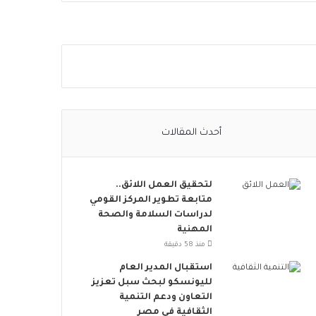
ا
ل
ا
ج
ت
م
ا
ع
ي
أحدث المقالات
ت
ت
س
لتحقيق العمل اللائق..
ع
متابعة تطوير المركز القومي
.
لدراسات السلامة والصحة
.
المهنية
أ
و
منذ 58 دقيقة
ر
استقبال المدير العام
و
لليونسكو لبحث سبل تعزيز
ب
التعاون ودعم التنمية
ا
الثقافية في مصر