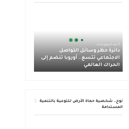
و
ر
و
ق
ا
د
ك
ب
ر
ب
ا
ئ
ا
ر
ة
م
ح
منذ أسبوع واحد
ظ
دائرة حظر وسائل التواصل
ر
الاجتماعي تتسع.. أوروبا تنضم إلى
و
الحراك العالمي
س
ا
ئ
ل
ا
ل
نوح.. شخصية حماة الأرض للتوعية بالتنمية
ت
المستدامة
و
ا
ص
ل