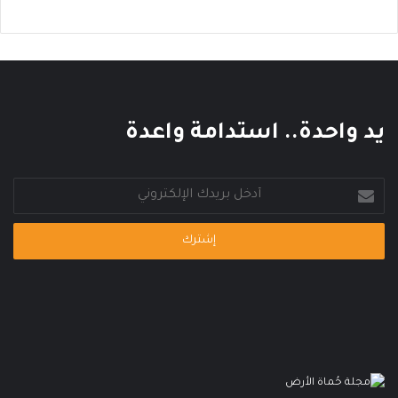
ل
ع
ا
ل
م
ي
يد واحدة.. استدامة واعدة
أدخل
بريدك
الإلكتروني