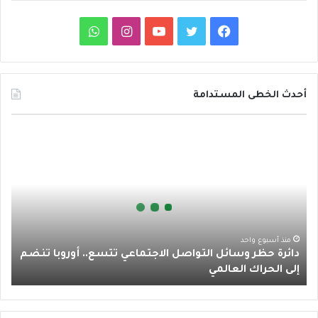
ف
ت
ي
ا
و
ي
و
و
ن
ا
س
ي
ت
س
ت
أحدث الخطى المستدامة
ب
ت
ي
ت
س
د
و
ر
و
ق
ا
ا
ئ
ك
ب
ر
ب
ر
ة
ا
ح
ظ
م
ر
منذ أسبوع واحد
دائرة حظر وسائل التواصل الاجتماعي تتسع.. أوروبا تنضم
و
إلى الحراك العالمي
س
ا
ئ
ل