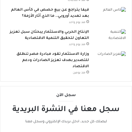
منذ 4 ساعات
.
أ
فيفا يتراجع عن بيع حصص في كأس العالم
و
بعد تهديد أوروبي.. ما الذي أثار الأزمة؟
ر
منذ يوم واحد
و
الإنتاج الحربي والاستثمار يبحثان سبل تعزيز
ب
التعاون لتحقيق التنمية الاقتصادية
ا
منذ يوم واحد
ت
ن
وزارة الاستثمار تقود مبادرة مصر تنطلق
ض
للتصدير بهدف تعزيز الصادرات ودعم
م
الاقتصاد
إ
منذ يومين
ل
ى
ا
سجل الآن
ل
ح
سجل معنا في النشرة البريدية
ر
ا
ك
ليصلك كل جديد، ادخل بريدك الإلكتروني وسجل معنا
ا