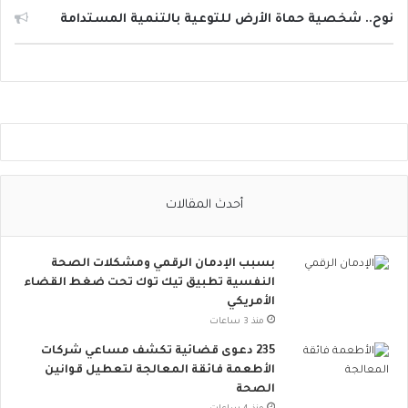
ا
نوح.. شخصية حماة الأرض للتوعية بالتنمية المستدامة
ل
ت
و
ا
ص
ل
ا
ل
ا
أحدث المقالات
ج
ت
م
بسبب الإدمان الرقمي ومشكلات الصحة
ا
النفسية تطبيق تيك توك تحت ضغط القضاء
ع
الأمريكي
ي
ت
منذ 3 ساعات
ت
235 دعوى قضائية تكشف مساعي شركات
س
الأطعمة فائقة المعالجة لتعطيل قوانين
ع
الصحة
.