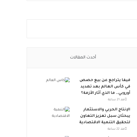
ا
ل
ا
ج
ت
م
ا
ع
ي
أحدث المقالات
ت
ت
س
فيفا يتراجع عن بيع حصص
ع
في كأس العالم بعد تهديد
.
أوروبي.. ما الذي أثار الأزمة؟
.
أ
منذ 21 ساعة
و
الإنتاج الحربي والاستثمار
ر
يبحثان سبل تعزيز التعاون
و
لتحقيق التنمية الاقتصادية
ب
منذ 22 ساعة
ا