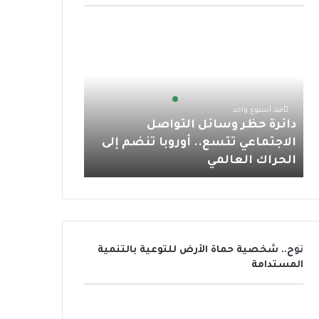
و
ر
و
ق
ا
د
ك
ب
ر
ب
ا
ئ
ا
ر
ة
م
ح
منذ أسبوع واحد
ظ
دائرة حظر وسائل التواصل
ر
الاجتماعي تتسع.. أوروبا تنضم إلى
و
الحراك العالمي
س
ا
ئ
ل
ا
ل
نوح.. شخصية حماة الأرض للتوعية بالتنمية
ت
المستدامة
و
ا
ص
ل