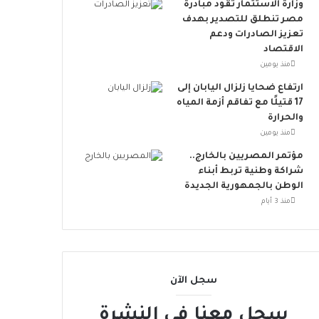
ت
وزارة الاستثمار تقود مبادرة
ن
مصر تنطلق للتصدير بهدف
ض
تعزيز الصادرات ودعم
م
الاقتصاد
إ
منذ يومين
ل
ارتفاع ضحايا زلزال اليابان إلى
ى
17 قتيلًا مع تفاقم أزمة المياه
ا
والحرارة
ل
منذ يومين
ح
ر
مؤتمر المصريين بالخارج..
ا
شراكة وطنية تربط أبناء
ك
الوطن بالجمهورية الجديدة
ا
منذ 3 أيام
ل
ع
ا
ل
م
سجل الآن
ي
سجل معنا في النشرة