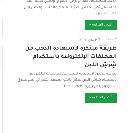
الذهب المستدام.. كيف يؤثر في الأسواق ويحمي البيئة؟ يُعد
الذهب من أكثر المعادن جذبًا للاهتمام عالميًّا، سواء من قِبل
المستهلكين…
أكمل القراءة »
1٬384
15 مايو، 2024
طريقة مبتكرة لاستعادة الذهب من
المخلفات الإلكترونية باستخدام
شِرْشِ اللبن
طريقة مبتكرة لاستعادة الذهب من المخلفات الإلكترونية
باستخدام شِرْشِ اللبن تمكن باحثو المعهد الفيدراليّ السويسريّ
للتكنولوجيا في زيورخ “ETH Zurich”…
أكمل القراءة »