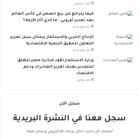
ج
ة
منذ ساعتين
ه
ت
ة
ق
فيفا يتراجع عن بيع حصص في كأس العالم
ا
ل
بعد تهديد أوروبي.. ما الذي أثار الأزمة؟
ل
ل
منذ يوم واحد
ت
م
الإنتاج الحربي والاستثمار يبحثان سبل تعزيز
ح
خ
التعاون لتحقيق التنمية الاقتصادية
د
ا
منذ يوم واحد
ي
ط
ا
ر
وزارة الاستثمار تقود مبادرة مصر تنطلق
ت
ا
للتصدير بهدف تعزيز الصادرات ودعم
و
ل
الاقتصاد
د
إ
منذ يومين
ع
ج
م
ه
ا
ا
سجل الآن
ل
د
ت
ا
سجل معنا في النشرة البريدية
ن
ل
م
ح
ي
ر
ليصلك كل جديد، ادخل بريدك الإلكتروني وسجل معنا
ة
ا