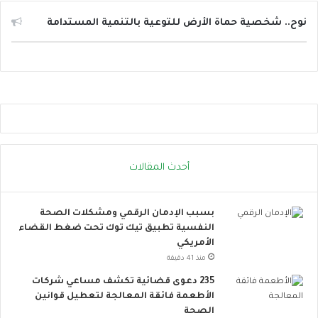
ت
ت
ع
ا
نوح.. شخصية حماة الأرض للتوعية بالتنمية المستدامة
ز
ل
ي
ح
ز
ر
ج
ا
ا
ر
ه
ة
ز
.
ي
.
ة
إ
أحدث المقالات
ا
ج
ل
ر
د
ا
بسبب الإدمان الرقمي ومشكلات الصحة
و
ء
النفسية تطبيق تيك توك تحت ضغط القضاء
ل
ا
الأمريكي
ة
ت
ل
ب
منذ 41 دقيقة
م
س
235 دعوى قضائية تكشف مساعي شركات
و
ي
الأطعمة فائقة المعالجة لتعطيل قوانين
ا
ط
الصحة