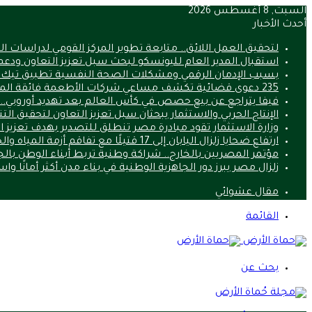
السبت, 8 أغسطس 2026
أحدث الأخبار
لتحقيق العمل اللائق.. متابعة تطوير المركز القومي لدراسات 
استقبال المدير العام لليونسكو لبحث سبل تعزيز التعاون ودعم
بسبب الإدمان الرقمي ومشكلات الصحة النفسية تطبيق تيك
235 دعوى قضائية تكشف مساعي شركات الأطعمة فائقة المعالجة لتعطيل قوانين الصحة
فيفا يتراجع عن بيع حصص في كأس العالم بعد تهديد أوروبي.. ما 
الإنتاج الحربي والاستثمار يبحثان سبل تعزيز التعاون لتحقيق الت
وزارة الاستثمار تقود مبادرة مصر تنطلق للتصدير بهدف تعزيز 
ارتفاع ضحايا زلزال اليابان إلى 17 قتيلًا مع تفاقم أزمة المياه والحرارة
مؤتمر المصريين بالخارج.. شراكة وطنية تربط أبناء الوطن بالج
زلزال مصر يبرز دور الجاهزية الوطنية في بناء مدن أكثر أمانًا وا
مقال عشوائي
القائمة
بحث عن