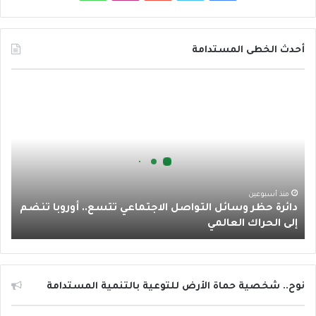
ي
و
و
ن
ا
س
ي
ت
س
ت
أحدث الخطى المستدامة
ب
ت
ي
ت
س
د
و
ر
و
ق
ا
ا
ئ
ك
ب
ر
ب
ر
ة
ا
ح
ظ
م
ر
منذ أسبوعين
دائرة حظر وسائل التواصل الاجتماعي تتسع.. أوروبا تنضم
و
إلى الحراك العالمي
س
ا
ئ
ل
ا
نوح.. شخصية حماة الأرض للتوعية بالتنمية المستدامة
ل
ت