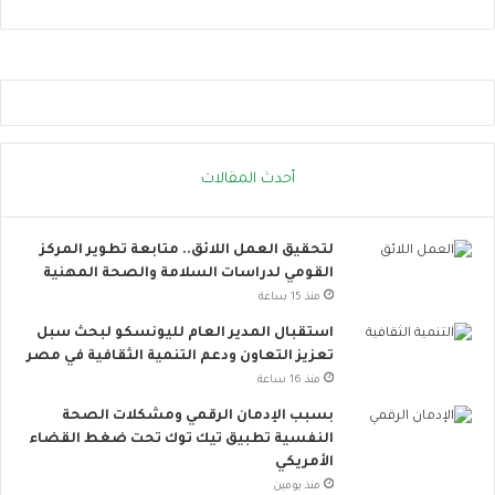
و
ا
ص
ل
ا
ل
ا
أحدث المقالات
ج
ت
م
لتحقيق العمل اللائق.. متابعة تطوير المركز
ا
القومي لدراسات السلامة والصحة المهنية
ع
ي
منذ 15 ساعة
ت
استقبال المدير العام لليونسكو لبحث سبل
ت
تعزيز التعاون ودعم التنمية الثقافية في مصر
س
منذ 16 ساعة
ع
.
بسبب الإدمان الرقمي ومشكلات الصحة
.
النفسية تطبيق تيك توك تحت ضغط القضاء
أ
الأمريكي
و
منذ يومين