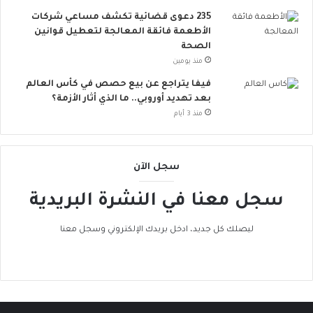
ر
235 دعوى قضائية تكشف مساعي شركات
و
الأطعمة فائقة المعالجة لتعطيل قوانين
ب
الصحة
ا
منذ يومين
ت
ن
فيفا يتراجع عن بيع حصص في كأس العالم
ض
بعد تهديد أوروبي.. ما الذي أثار الأزمة؟
م
منذ 3 أيام
إ
ل
ى
سجل الآن
ا
ل
سجل معنا في النشرة البريدية
ح
ر
ا
ليصلك كل جديد، ادخل بريدك الإلكتروني وسجل معنا
ك
ا
ل
ع
ا