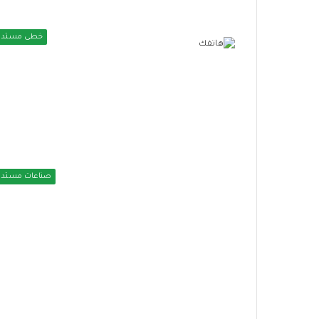
ا
ع
ي
خطى مستدا
ة
صناعات مستدا