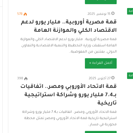
ت
ت
ح
ح
مة
15 نوفمبر، 2025
578
ت
د
قمة مصرية أوروبية.. مليار يورو لدعم
ي
ي
ة
ا
الاقتصاد الكلي والموازنة العامة
ا
ت
قمة مصرية أوروبية.. مليار يورو لدعم الاقتصاد الكلي والموازنة
ل
و
العامة استقبلت وزارة التخطيط والتنمية الاقتصادية والتعاون
م
د
الدولي، بعثتين من المفوضية…
س
ع
ت
م
أكمل القراءة »
د
ا
ا
ل
مة
27 أكتوبر، 2025
398
م
ت
ة
ن
قمة الاتحاد الأوروبي ومصر.. اتفاقيات
م
بـ7.4 مليار يورو وشراكة استراتيجية
ي
تاريخية
ة
ا
قمة الاتحاد الأوروبي ومصر.. اتفاقيات بـ7.4 مليار يورو وشراكة
ل
استراتيجية تاريخية قمة الاتحاد الأوروبي ومصر تمثل محطة
م
محورية في مسار…
س