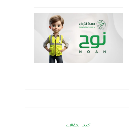
ر
ا
ر
ة
.
.
إ
ج
ر
ا
ء
ا
ت
ب
س
ي
ط
ة
ت
ق
ل
أحدث المقالات
ل