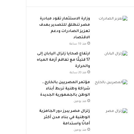
م
خ
ا
وزارة الاستثمار تقود مبادرة
ط
مصر تنطلق للتصدير بهدف
ر
تعزيز الصادرات ودعم
ا
الاقتصاد
ل
منذ 19 ساعة
إ
ارتفاع ضحايا زلزال اليابان إلى
ج
17 قتيلًا مع تفاقم أزمة المياه
ه
والحرارة
ا
منذ 20 ساعة
د
ا
مؤتمر المصريين بالخارج..
ل
شراكة وطنية تربط أبناء
ح
الوطن بالجمهورية الجديدة
ر
منذ يومين
ا
زلزال مصر يبرز دور الجاهزية
ر
الوطنية في بناء مدن أكثر
ي
أمانًا واستدامة
منذ يومين