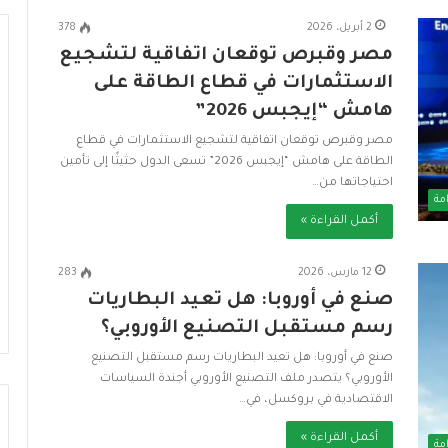
2 أبريل، 2026
378
مصر وقبرص توقعان اتفاقية لتشجيع
الاستثمارات في قطاع الطاقة على
هامش “إيجبس 2026”
ا
ا
ل
ل
مصر وقبرص توقعان اتفاقية لتشجيع الاستثمارات في قطاع
إ
أ
الطاقة على هامش “إيجبس 2026” تسعى الدول حثيثًا إلى تأمين
س
و
احتياجاتها من…
ك
ك
مة
ا
ت
أكمل القراءة »
6 يوليو، 2026
ن
ا
 التضامن
الأوك
منذ 4 أسابيع
ا
ج
ماية
الإسكان الاجتماعي في مصر نموذج
لمواج
12 مارس، 2026
283
ل
و
رائد للبنية التحتية المستدامة
صنع في أوروبا: هل تعيد البطاريات
المس
ا
ن
ج
.
رسم مستقبل التصنيع الأوروبي؟
ت
.
صنع في أوروبا: هل تعيد البطاريات رسم مستقبل التصنيع
م
ت
الأوروبي؟ يتصدر ملف التصنيع الأوروبي أجندة السياسات
ا
ع
الاقتصادية في بروكسل، في…
ع
ز
ي
ي
أكمل القراءة »
مة