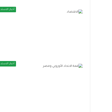
ت
و
أخبار الاستدا
س
ع
م
ظ
ل
ة
ا
ل
ح
م
أخبار الاستدا
ا
ي
ة
ا
ل
ا
ج
ت
م