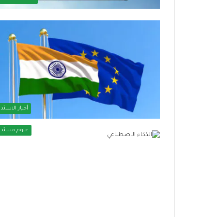
ي
و
ز
ا
ر
ة
ا
ل
ت
ض
ا
أخبار الاستدا
م
ن
علوم مستدا
ا
ل
ا
ج
ت
م
ا
ع
ي