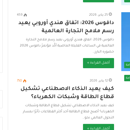
ف
ز
ي
ج
م
ا
25 يناير، 2026
459
ص
ه
دافوس 2026: اتفاق هندي أوروبي يعيد
ر
ز
رسم ملامح التجارة العالمية
ن
ي
م
ة
دافوس 2026: اتفاق هندي أوروبي يعيد رسم ملامح التجارة
و
ا
العالمية في الساعات القليلة الماضية أكَّد مؤتمرُ دافوس 2026
ذ
ل
حضوره البارز…
ج
د
ر
و
أكمل القراءة »
مة
ا
ل
ئ
ة
مة
د
ل
12 يناير، 2026
750
ل
م
كيف يعيد الذكاء الاصطناعي تشكيل
ل
و
قطاع الطاقة وشبكات الكهرباء؟
ب
ا
ن
ج
كيف يعيد الذكاء الاصطناعي تشكيل قطاع الطاقة وشبكات
ي
ه
الكهرباء؟ أصبح قطاع الطاقة أحد أكثر القطاعات تأثرًا بمسار
ة
ة
التحول العالمي نحو…
ا
ا
ل
ل
أكمل القراءة »