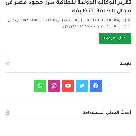
تقرير الوكالة الدولية للطاقة يبرز جهود مصر في
مجال الطاقة النظيفة
تقرير الوكالة الدولية للطاقة يبرز جهود مصر في مجال الطاقة النظيفة في ظل
التحديات البيئية المتزايدة تقع على عاتق كل…
أكمل القراءة »
تابعنا
ف
ت
ي
ا
و
ي
و
و
ن
ا
س
ي
ت
س
ت
أحدث الخطى المستدامة
ب
ت
ي
ت
س
د
و
ر
و
ق
ا