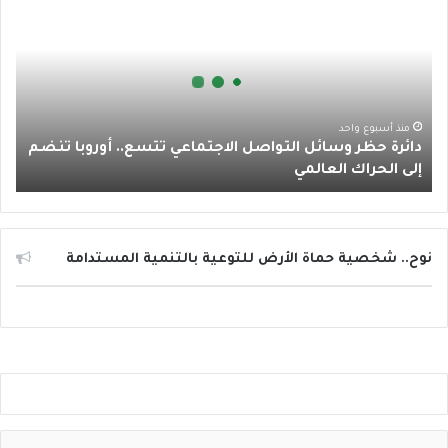
ا
ئ
ك
ب
ر
ب
ر
ة
ا
ح
ظ
م
ر
منذ أسبوع واحد
دائرة حظر وسائل التواصل الاجتماعي تتسع.. أوروبا تنضم
و
إلى الحراك العالمي
س
ا
ئ
ل
ا
نوح.. شخصية حماة الأرض للتوعية بالتنمية المستدامة
ل
ت
و
ا
ص
ل
ا
ل
ا