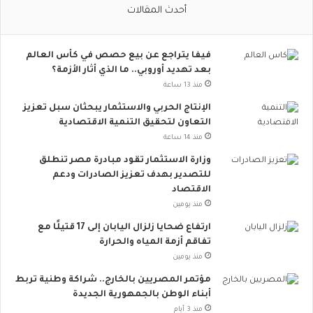
أحدث المقالات
ج
ت
م
فيفا يتراجع عن بيع حصص في كأس العالم
ا
بعد تهديد أوروبي.. ما الذي أثار الأزمة؟
ع
ي
منذ 13 ساعة
ت
الإنتاج الحربي والاستثمار يبحثان سبل تعزيز
ت
التعاون لتحقيق التنمية الاقتصادية
س
منذ 14 ساعة
ع
.
وزارة الاستثمار تقود مبادرة مصر تنطلق
.
للتصدير بهدف تعزيز الصادرات ودعم
أ
الاقتصاد
و
منذ يومين
ر
ارتفاع ضحايا زلزال اليابان إلى 17 قتيلًا مع
و
تفاقم أزمة المياه والحرارة
ب
منذ يومين
ا
ت
مؤتمر المصريين بالخارج.. شراكة وطنية تربط
ن
أبناء الوطن بالجمهورية الجديدة
ض
منذ 3 أيام