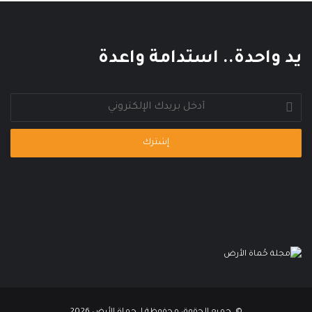
ا
ل
م
ي
يد واحدة.. استدامة واعدة
أدخل
بريدك
الإلكتروني