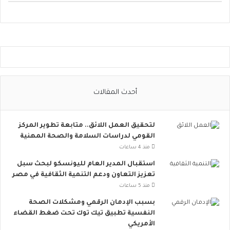
ت
و
ا
ص
ل
ا
ل
ا
أحدث المقالات
ج
ت
م
لتحقيق العمل اللائق.. متابعة تطوير المركز
ا
القومي لدراسات السلامة والصحة المهنية
ع
ي
منذ 4 ساعات
ت
استقبال المدير العام لليونسكو لبحث سبل
ت
تعزيز التعاون ودعم التنمية الثقافية في مصر
س
منذ 5 ساعات
ع
.
بسبب الإدمان الرقمي ومشكلات الصحة
.
النفسية تطبيق تيك توك تحت ضغط القضاء
أ
الأمريكي