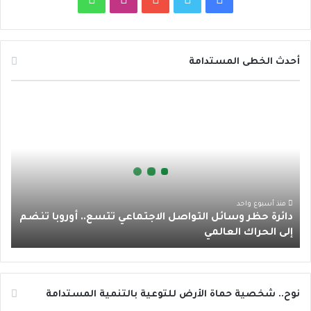
ي
و
و
ن
ا
س
ي
ت
س
ت
أحدث الخطى المستدامة
ب
ت
ي
ت
س
د
و
ر
و
ق
ا
ا
ئ
ك
ب
ر
ب
ر
ة
ا
ح
ظ
م
ر
منذ أسبوع واحد
دائرة حظر وسائل التواصل الاجتماعي تتسع.. أوروبا تنضم
و
إلى الحراك العالمي
س
ا
ئ
ل
ا
نوح.. شخصية حماة الأرض للتوعية بالتنمية المستدامة
ل