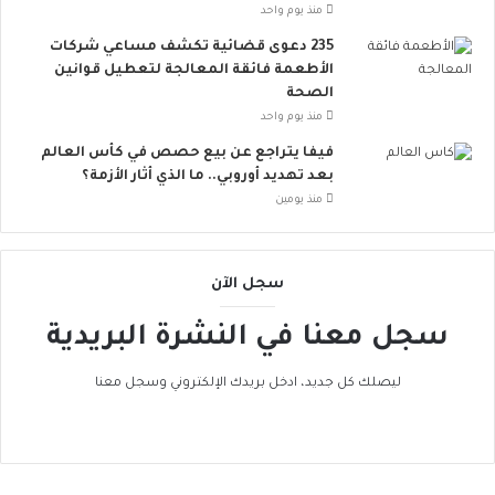
و
منذ يوم واحد
ر
235 دعوى قضائية تكشف مساعي شركات
و
الأطعمة فائقة المعالجة لتعطيل قوانين
ب
الصحة
ا
منذ يوم واحد
ت
ن
فيفا يتراجع عن بيع حصص في كأس العالم
ض
بعد تهديد أوروبي.. ما الذي أثار الأزمة؟
م
منذ يومين
إ
ل
ى
سجل الآن
ا
ل
سجل معنا في النشرة البريدية
ح
ر
ا
ليصلك كل جديد، ادخل بريدك الإلكتروني وسجل معنا
ك
ا
ل
ع