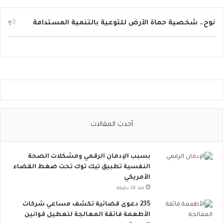
ئ
ل
ا
نوح.. شخصية حماة الأرض للتوعية بالتنمية المستدامة
ل
ت
و
ا
ص
ل
ا
ل
ا
أحدث المقالات
ج
ت
م
بسبب الإدمان الرقمي ومشكلات الصحة
ا
النفسية تطبيق تيك توك تحت ضغط القضاء
ع
الأمريكي
ي
ت
منذ 24 دقيقة
ت
235 دعوى قضائية تكشف مساعي شركات
س
الأطعمة فائقة المعالجة لتعطيل قوانين
ع