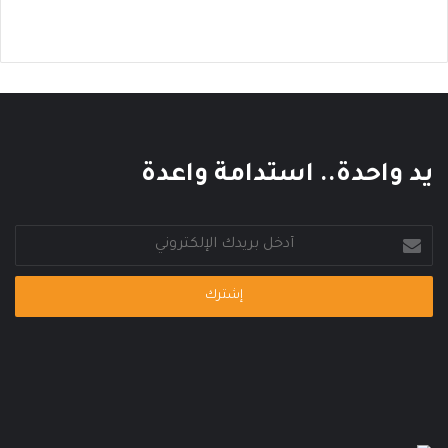
ا
ل
ع
ا
ل
م
ي
يد واحدة.. استدامة واعدة
أدخل
بريدك
الإلكتروني