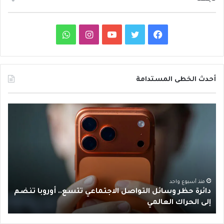
ف
ت
ي
ا
و
ي
و
و
ن
ا
س
ي
ت
س
ت
أحدث الخطى المستدامة
ب
ت
ي
ت
س
د
و
ر
و
ق
ا
ا
ئ
ك
ب
ر
ب
ر
ة
ا
ح
ظ
م
ر
منذ أسبوع واحد
دائرة حظر وسائل التواصل الاجتماعي تتسع.. أوروبا تنضم
و
إلى الحراك العالمي
س
ا