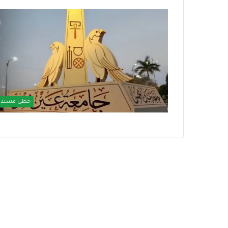
ا
ل
إ
س
ك
خطى مستدا
ا
منذ أسبوعين
ن
بالتمكين الاقتصادي وزارة التضامن
8 يوليو، 2026
ا
الاجتماعي توسع مظلة الحماية
الإسكان الاجتما
ل
الاجتماعية
رائد للبنية التحت
ا
ج
ت
م
ا
ع
ي