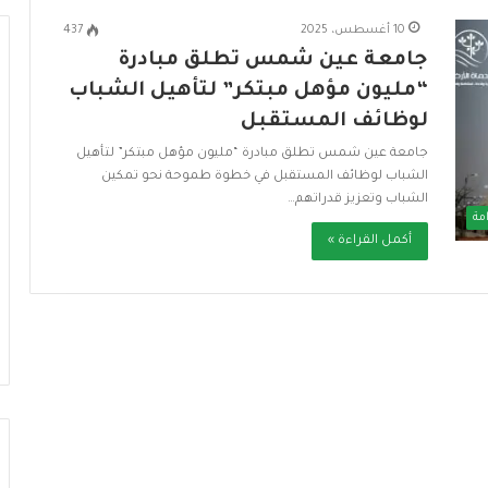
10 أغسطس، 2025
437
جامعة عين شمس تطلق مبادرة
“مليون مؤهل مبتكر” لتأهيل الشباب
لوظائف المستقبل
ا
ل
جامعة عين شمس تطلق مبادرة “مليون مؤهل مبتكر” لتأهيل
أ
الشباب لوظائف المستقبل في خطوة طموحة نحو تمكين
و
الشباب وتعزيز قدراتهم…
ك
مة
ت
أكمل القراءة »
6 يوليو، 2026
ا
الأوكتاجون.. تعزيز جاهزية الدولة
ج
عي في مصر نموذج
لمواجهة التحديات ودعم التنمية
و
ية المستدامة
المستدامة
ن
.
.
ت
ع
ز
ي