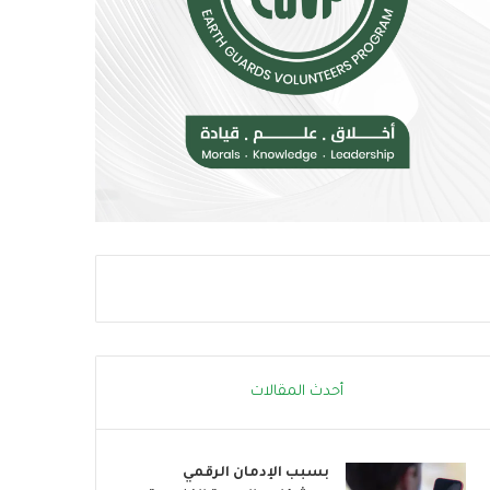
م
و
خ
ب
ا
ا
ط
ت
ر
ن
ا
ض
ل
م
إ
إ
ج
ل
ه
ى
ا
ا
د
ل
ا
ح
ل
ر
ح
ا
ر
ك
ا
ا
أحدث المقالات
ر
ل
ي
ع
ا
بسبب الإدمان الرقمي
ل