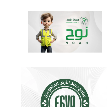
ر
و
ا
ا
ر
ص
ة
ل
.
ا
.
ل
إ
ا
ج
ج
ر
ت
ا
م
ء
ا
ا
ع
ت
ي
ب
ت
س
ت
ي
س
ط
ع
ة
.
ت
.
ق
أ
ل
و
ل
ر