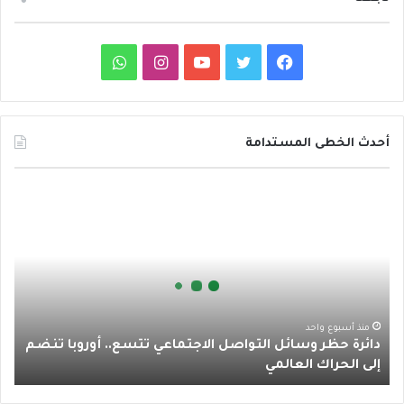
ف
ت
ي
ا
و
ي
و
و
ن
ا
س
ي
ت
س
ت
أحدث الخطى المستدامة
ب
ت
ي
ت
س
د
و
ر
و
ق
ا
ا
ئ
ك
ب
ر
ب
ر
ة
ا
ح
ظ
م
ر
منذ أسبوع واحد
دائرة حظر وسائل التواصل الاجتماعي تتسع.. أوروبا تنضم
و
إلى الحراك العالمي
س
ا