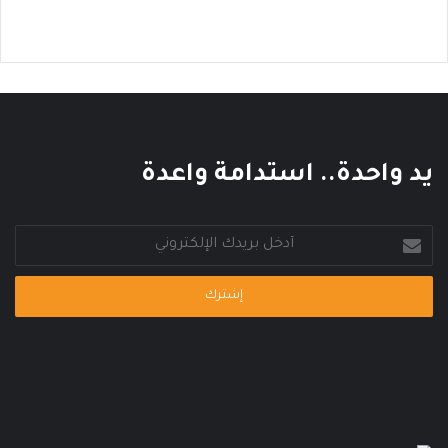
ا
ل
ع
ا
ل
م
ي
يد واحدة.. استدامة واعدة
أدخل
بريدك
الإلكتروني