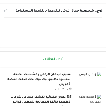
ئ
ل
ا
نوح.. شخصية حماة الأرض للتوعية بالتنمية المستدامة
ل
ت
و
ا
ص
ل
ا
ل
ا
أحدث المقالات
ج
ت
م
بسبب الإدمان الرقمي ومشكلات الصحة
ا
النفسية تطبيق تيك توك تحت ضغط القضاء
ع
الأمريكي
ي
ت
منذ 15 ساعة
ت
235 دعوى قضائية تكشف مساعي شركات
س
الأطعمة فائقة المعالجة لتعطيل قوانين
ع