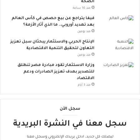
الصحة
.
منذ 16 ساعة
.
أ
فيفا يتراجع عن بيع حصص في كأس العالم
و
بعد تهديد أوروبي.. ما الذي أثار الأزمة؟
ر
منذ يومين
و
الإنتاج الحربي والاستثمار يبحثان سبل تعزيز
ب
التعاون لتحقيق التنمية الاقتصادية
ا
منذ يومين
ت
ن
وزارة الاستثمار تقود مبادرة مصر تنطلق
ض
للتصدير بهدف تعزيز الصادرات ودعم
م
الاقتصاد
إ
منذ 3 أيام
ل
ى
ا
سجل الآن
ل
ح
سجل معنا في النشرة البريدية
ر
ا
ك
ليصلك كل جديد، ادخل بريدك الإلكتروني وسجل معنا