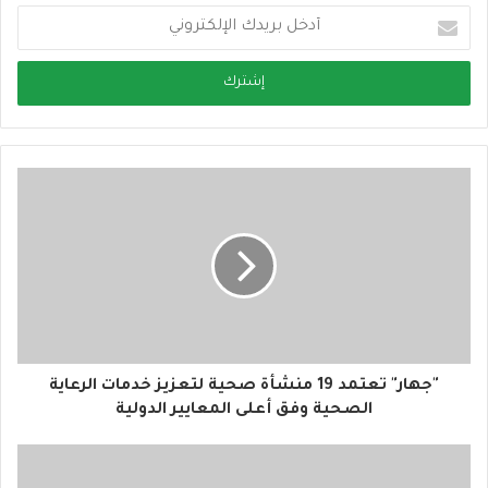
أ
د
خ
ل
ب
ر
ي
د
ك
ا
ل
إ
ل
ك
ت
ر
و
"جهار" تعتمد 19 منشأة صحية لتعزيز خدمات الرعاية
ن
الصحية وفق أعلى المعايير الدولية
ي