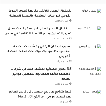
ت
م
لتحقيق العمل اللائق.. متابعة تطوير المركز
ا
القومي لدراسات السلامة والصحة المهنية
ع
ي
منذ 7 ساعات
ت
استقبال المدير العام لليونسكو لبحث سبل
ت
تعزيز التعاون ودعم التنمية الثقافية في مصر
س
منذ 8 ساعات
ع
.
بسبب الإدمان الرقمي ومشكلات الصحة
.
النفسية تطبيق تيك توك تحت ضغط القضاء
أ
الأمريكي
و
منذ يوم واحد
ر
235 دعوى قضائية تكشف مساعي شركات
و
الأطعمة فائقة المعالجة لتعطيل قوانين
ب
الصحة
ا
منذ يوم واحد
ت
ن
فيفا يتراجع عن بيع حصص في كأس العالم
ض
بعد تهديد أوروبي.. ما الذي أثار الأزمة؟
م
منذ يومين
إ