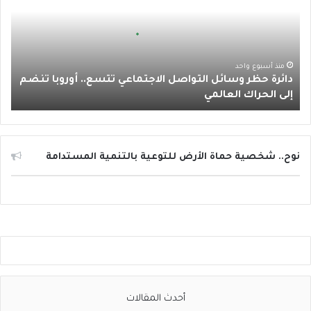
ك
ب
ر
ب
ر
ة
ا
ح
ظ
م
ر
منذ أسبوع واحد
دائرة حظر وسائل التواصل الاجتماعي تتسع.. أوروبا تنضم
و
إلى الحراك العالمي
س
ا
ئ
ل
ا
نوح.. شخصية حماة الأرض للتوعية بالتنمية المستدامة
ل
ت
و
ا
ص
ل
ا
ل
ا
أحدث المقالات
ج