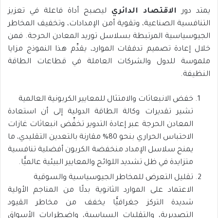
يمتد دور
الاقتصاد الدائري
ليصبح أداة فاعلة في تعزيز
التنافسية الصناعية، وتقوية أمن الإمدادات، وتخفيف المخاطر
الجيوسياسية المرتبطة بسلاسل توريد المعادن الحرجة. فمن
خلال إعادة تصميم تدفقات الموارد، يقدِّم هذا النموذج مزايا
ملموسة للدول والشركات العاملة في قطاعات الطاقة
النظيفة.
خفض الانبعاثات والامتثال للمعايير الكربونية العالمية
تشير تقديرات وكالة الطاقة الدولية إلى أن استعادة
المعادن الحرجة عبر إعادة التدوير تخفِّض انبعاثات غازات
الاحتباس الحراري بنحو 80% مقارنة بالتعدين التقليدي، ما
يمنح سلاسل الإمداد منخفضة الكربون أفضلية تنافسية
متزايدة في ظل تشديد اللوائح والمعايير البيئية عالميًّا.
تقليل التعرض للمخاطر الجيوسياسية والسوقية
الاعتماد على الموارد الثانوية بدلًا من المناجم الأولية
شديدة التركز جغرافيًّا يخفف من مخاطر القيود
التصديرية، والتقلبات السياسية، واضطرابات الأسواق