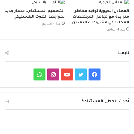
المعادن الحيوية تواجه مخاطر
التصميم المستدام.. مسار جديد
متزايدة مع تجاهل المجتمعات
لمواجهة التلوث البلاستيكي
المحلية في مشروعات التعدين
منذ 4 أسابيع
منذ 4 أسابيع
تابعنا
ف
ت
ي
ا
و
ي
و
و
ن
ا
س
ي
ت
س
ت
أحدث الخطى المستدامة
ب
ت
ي
ت
س
د
و
ر
و
ق
ا
ا
ئ