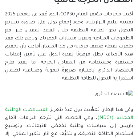
المعادن الحرجة عالميًّا
أكدت مخرجات مؤتمر المناخ COP30، الذي عُقد في نوفمبر 2025
بمدينة بيليم البرازيلية، وجود إجماع دولي على ضرورة تسريع
التحول نحو الطاقة النظيفة خلال العقد المقبل، عبر رفع
الطموحات المناخية وتعزيز مسارات الكهرباء. وبرغم ذلك فقد
ظهرت نقطة ضعف مركزية في هذا المسار، أفادت بأن تحقيق
هذه الأهداف يظل مرهونًا بقدرة الدول على تأمين إمدادات
مستقرة ومستدامة من المعادن الحرجة، ما يعيد طرح
الاقتصاد الدائري باعتباره ضرورةً تنمويةً وصناعية لضمان
استمرارية التحول للطاقة النظيفة.
وفي هذا الإطار، تعهَّدت دول عدة بتعزيز
المساهمات الوطنية
المحددة (NDCs)
، وهي الخطط التي تترجم التزامات اتفاق
باريس إلى سياسات وطنية لخفض الانبعاثات، وتوسيع
استخدام الطاقة النظيفة، والتكيُّف مع آثار التغير المناخي. إلا