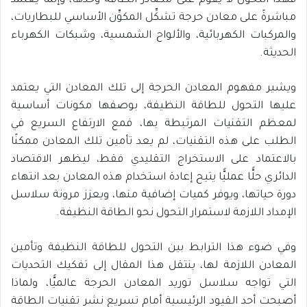
فهذا التحول لا يقوم على مصادر الطاقة وحدها، وإنما يعتمد
مباشرةً على معادن حرجة تشكِّل المكوِّن الأساسي للبطاريات،
والمركبات الكهربائية، والألواح الشمسية، وشبكات الكهرباء
الحديثة.
ويشير مفهوم المعادن الحرجة إلى تلك المعادن التي يعتمد
عليها التحول للطاقة النظيفة، بوصفها مكونات أساسية
لمعظم التقنيات المرتبطة بها، فمع الارتفاع السريع في
الطلب على هذه التقنيات، لم يعد تأمين تلك المعادن ممكنًا
بالاعتماد على الاستخراج التقليدي فقط، ليظهر الاقتصاد
الدائري حلًّا عمليًّا يتيح إعادة استخدام هذه المعادن بعد انتهاء
دورة حياتها، ويوفر كميات إضافية منها، ويعزز مرونة سلاسل
الإمداد اللازمة لاستمرار التحول نحو الطاقة النظيفة.
وفي ضوء هذا الترابط بين التحول للطاقة النظيفة وتأمين
المعادن اللازمة لها، ينتقل هذا المقال إلى تفكيك التحديات
التي تواجه سلاسل توريد المعادن الحرجة عالميًّا، ولماذا
أصبحت أحد القيود الرئيسية أمام تسريع نشر تقنيات الطاقة