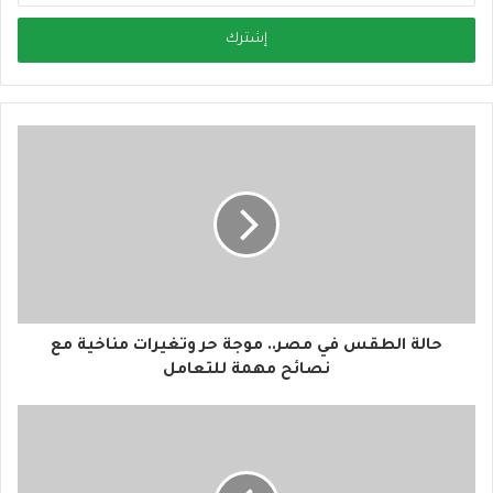
خ
ل
ب
ر
ي
د
ك
ا
ل
إ
ل
ك
ت
ر
و
حالة الطقس في مصر.. موجة حر وتغيرات مناخية مع
ن
نصائح مهمة للتعامل
ي