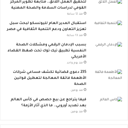
لتحقيق العمل اللائق.. متابعة تطوير المركز
ء
ا
القومي لدراسات السلامة والصحة المهنية
ا
ع
ت
ي
منذ 12 ساعة
ب
ت
استقبال المدير العام لليونسكو لبحث سبل
س
ت
تعزيز التعاون ودعم التنمية الثقافية في مصر
ي
س
منذ 13 ساعة
ط
ع
ة
.
بسبب الإدمان الرقمي ومشكلات الصحة
ت
.
النفسية تطبيق تيك توك تحت ضغط القضاء
ق
أ
الأمريكي
ل
و
منذ يوم واحد
ل
ر
235 دعوى قضائية تكشف مساعي شركات
م
و
الأطعمة فائقة المعالجة لتعطيل قوانين
خ
ب
الصحة
ا
ا
منذ يومين
ط
ت
ر
ن
فيفا يتراجع عن بيع حصص في كأس العالم
ا
ض
بعد تهديد أوروبي.. ما الذي أثار الأزمة؟
ل
م
منذ يومين
إ
إ
ج
ل