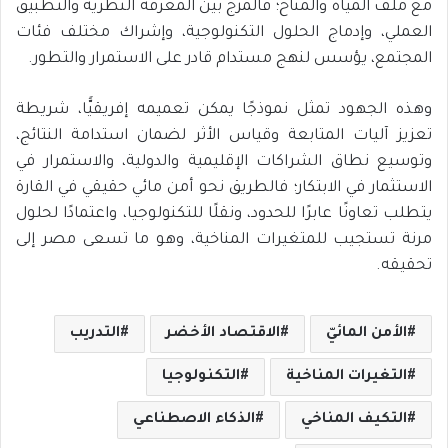
مع ملف المياه والمناخ؛ فالمزج بين المعرفة النظرية والتطبيق
العملي، وإدماج الحلول التكنولوجية، وإشراك مختلف فئات
المجتمع، يؤسس لنهج مستدام قادر على الاستمرار والتطور.
وهذه الجهود تمثل نموذجًا يمكن تعميمه إفريقيًّا، شريطة
تعزيز آليات المتابعة وقياس الأثر لضمان استدامة النتائج،
وتوسيع نطاق الشراكات الإقليمية والدولية، والاستمرار في
الاستثمار في الابتكار؛ فالطريق نحو أمن مائي حقيقي في القارة
يتطلب تعاونًا عابرًا للحدود، ونقلًا للتكنولوجيا، واعتمادًا لحلول
مرنة تستجيب للمتغيرات المناخية، وهو ما تسعى مصر إلى
تحقيقه.
الأمن المائيّ
الاقتصاد الأخضر
التدريب
التغيرات المناخية
التكنولوجيا
التكيف المناخي
الذكاء الاصطناعي