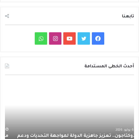
تابعنا
ف
ت
ي
ا
و
ي
و
و
ن
ا
س
ي
ت
س
ت
أحدث الخطى المستدامة
ب
ت
ي
ت
س
م
د
و
ر
و
ق
ا
ع
ا
ا
ئ
ك
ب
ر
ب
ر
ر
ت
ة
ا
ف
ح
ا
ظ
م
ع
ر
1 يوليو، 2026
مع ارتفاع درجات الحرارة.. إجراءات بسيطة تقلل مخاطر
د
د
و