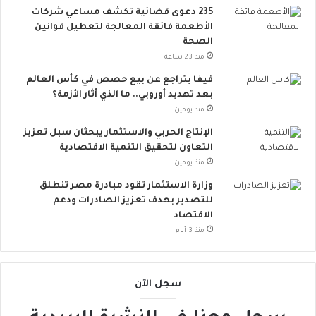
س
ت
235 دعوى قضائية تكشف مساعي شركات
ي
س
الأطعمة فائقة المعالجة لتعطيل قوانين
ط
ع
الصحة
ة
.
منذ 23 ساعة
ت
.
ق
أ
فيفا يتراجع عن بيع حصص في كأس العالم
ل
و
بعد تهديد أوروبي.. ما الذي أثار الأزمة؟
ل
ر
منذ يومين
م
و
الإنتاج الحربي والاستثمار يبحثان سبل تعزيز
خ
ب
التعاون لتحقيق التنمية الاقتصادية
ا
ا
منذ يومين
ط
ت
ر
ن
وزارة الاستثمار تقود مبادرة مصر تنطلق
ا
ض
للتصدير بهدف تعزيز الصادرات ودعم
ل
م
الاقتصاد
إ
إ
منذ 3 أيام
ج
ل
ه
ى
ا
ا
سجل الآن
د
ل
ا
ح
ل
ر