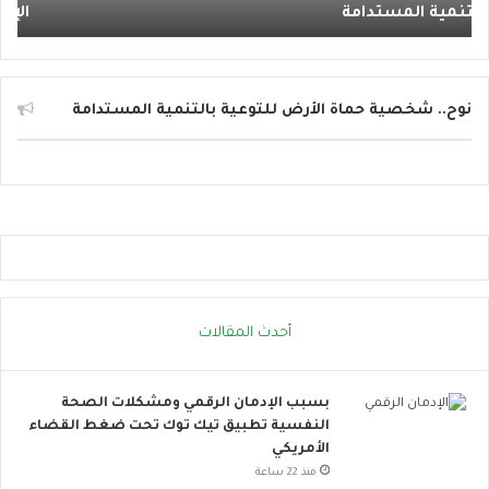
الإجهاد الحراري
إ
ر
س
ج
ا
ا
ئ
ت
ل
ا
ا
نوح.. شخصية حماة الأرض للتوعية بالتنمية المستدامة
ل
ل
ح
ت
ر
و
ا
ا
ر
ص
ة
ل
.
ا
.
ل
إ
ا
أحدث المقالات
ج
ج
ر
ت
ا
م
بسبب الإدمان الرقمي ومشكلات الصحة
ء
ا
النفسية تطبيق تيك توك تحت ضغط القضاء
ا
ع
الأمريكي
ت
ي
ب
ت
منذ 22 ساعة