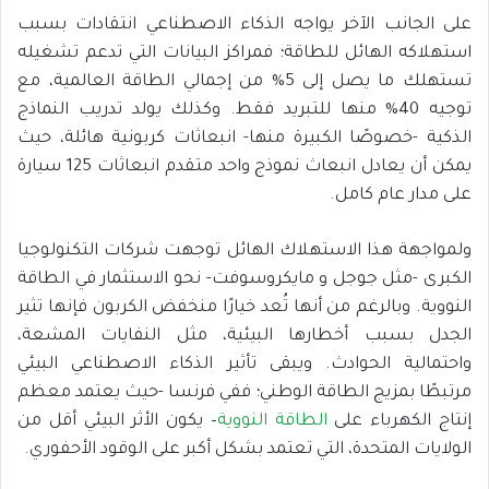
على الجانب الآخر يواجه الذكاء الاصطناعي انتقادات بسبب
استهلاكه الهائل للطاقة؛ فمراكز البيانات التي تدعم تشغيله
تستهلك ما يصل إلى 5% من إجمالي الطاقة العالمية، مع
توجيه 40% منها للتبريد فقط. وكذلك يولد تدريب النماذج
الذكية -خصوصًا الكبيرة منها- انبعاثات كربونية هائلة، حيث
يمكن أن يعادل انبعاث نموذج واحد متقدم انبعاثات 125 سيارة
على مدار عام كامل.
ولمواجهة هذا الاستهلاك الهائل توجهت شركات التكنولوجيا
الكبرى -مثل جوجل و مايكروسوفت- نحو الاستثمار في الطاقة
النووية. وبالرغم من أنها تُعد خيارًا منخفض الكربون فإنها تثير
الجدل بسبب أخطارها البيئية، مثل النفايات المشعة،
واحتمالية الحوادث. ويبقى تأثير الذكاء الاصطناعي البيئي
مرتبطًا بمزيج الطاقة الوطني؛ ففي فرنسا -حيث يعتمد معظم
إنتاج الكهرباء على
الطاقة النووية
– يكون الأثر البيئي أقل من
الولايات المتحدة، التي تعتمد بشكل أكبر على الوقود الأحفوري.