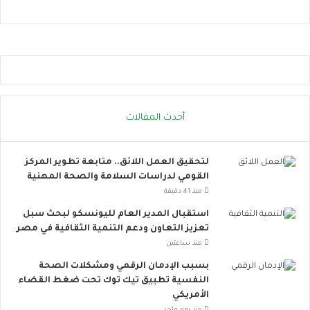
ح
ت
ر
و
ا
ا
ر
ص
ة
ل
.
ا
.
ل
إ
ا
أحدث المقالات
ج
ج
ر
ت
ا
م
لتحقيق العمل اللائق.. متابعة تطوير المركز
ء
ا
القومي لدراسات السلامة والصحة المهنية
ا
ع
ت
ي
منذ 41 دقيقة
ب
ت
استقبال المدير العام لليونسكو لبحث سبل
س
ت
تعزيز التعاون ودعم التنمية الثقافية في مصر
ي
س
منذ ساعتين
ط
ع
ة
.
بسبب الإدمان الرقمي ومشكلات الصحة
ت
.
النفسية تطبيق تيك توك تحت ضغط القضاء
ق
أ
الأمريكي
ل
و