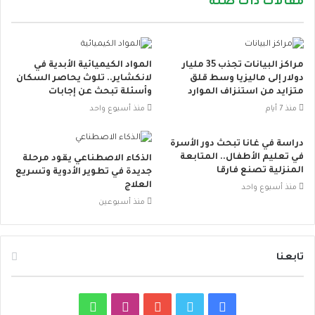
مقالات ذات صلة
مراكز البيانات تجذب 35 مليار
المواد الكيميائية الأبدية في
دولار إلى ماليزيا وسط قلق
لانكشاير.. تلوث يحاصر السكان
متزايد من استنزاف الموارد
وأسئلة تبحث عن إجابات
منذ 7 أيام
منذ أسبوع واحد
دراسة في غانا تبحث دور الأسرة
في تعليم الأطفال.. المتابعة
الذكاء الاصطناعي يقود مرحلة
المنزلية تصنع فارقا
جديدة في تطوير الأدوية وتسريع
العلاج
منذ أسبوع واحد
منذ أسبوعين
تابعنا
ف
ت
ي
ا
و