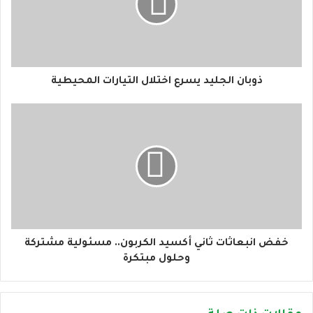
إ
ل
ك
ت
ر
و
ذوبان الجليد يسرع اختلال التيارات المحيطية
ن
ي
خفض انبعاثات ثاني أكسيد الكربون.. مسئولية مشتركة
وحلول مبتكرة