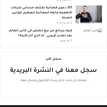
منذ يوم واحد
ل
ر
235 دعوى قضائية تكشف مساعي شركات
م
و
الأطعمة فائقة المعالجة لتعطيل قوانين
خ
ب
الصحة
ا
ا
منذ يوم واحد
ط
ت
ر
ن
فيفا يتراجع عن بيع حصص في كأس العالم
ا
ض
بعد تهديد أوروبي.. ما الذي أثار الأزمة؟
ل
م
منذ يومين
إ
إ
ج
ل
ه
ى
سجل الآن
ا
ا
د
ل
سجل معنا في النشرة البريدية
ا
ح
ل
ر
ح
ا
ليصلك كل جديد، ادخل بريدك الإلكتروني وسجل معنا
ر
ك
ا
ا
ر
ل
ي
ع
ا