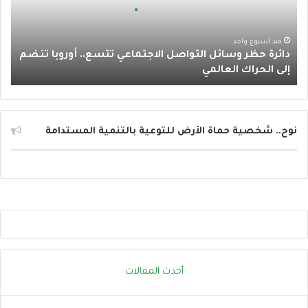
ا
ح
ظ
م
ر
منذ أسبوع واحد
دائرة حظر وسائل التواصل الاجتماعي تتسع.. أوروبا تنضم
و
إلى الحراك العالمي
س
ا
ئ
ل
ا
نوح.. شخصية حماة الأرض للتوعية بالتنمية المستدامة
ل
ت
و
ا
ص
ل
ا
ل
ا
أحدث المقالات
ج
ت
م