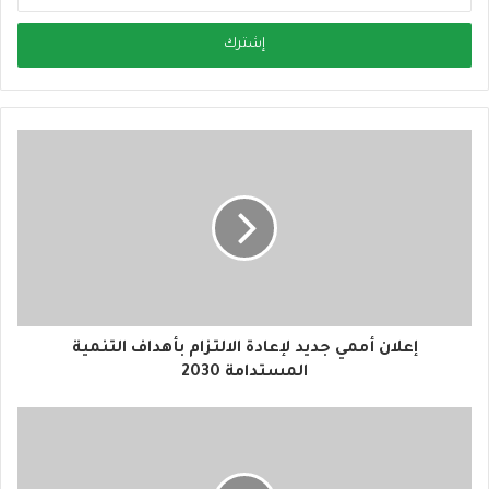
د
خ
ل
ب
ر
ي
د
ك
ا
ل
إ
ل
ك
ت
ر
و
إعلان أممي جديد لإعادة الالتزام بأهداف التنمية
ن
المستدامة 2030
ي