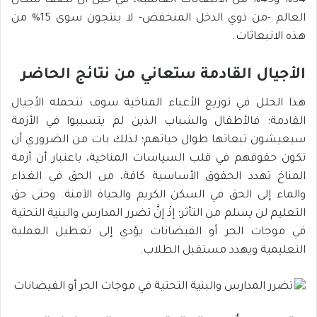
34% و45% من الانبعاثات العالمية، في حين أنَّ نصف سكان
العالم -من ذوي الدخل المنخفض- لا ينتجون سوى 15% من
هذه الانبعاثات.
الأجيال القادمة ستعاني من نتائج الحاضر
هذا الخلل في توزيع الأعباء المناخية سوف تتحمله الأجيال
القادمة؛ فالأطفال والشباب الذين لم يتسببوا في الأزمة
سيعيشون تبعاتها طوال حياتهم؛ لذلك بات من الضروري أن
تكون حقوقهم في قلب السياسات المناخية، باعتبار أن أزمة
المناخ تهدد الحقوق الأساسية كافة، من الحق في الغذاء
والماء إلى الحق في السكن الكريم والحياة الآمنة. وحتى حق
التعليم لن يسلم من التأثر؛ إذْ إنَّ تضرر المدارس والبنية التحتية
في موجات الحر أو الفيضانات يؤدي إلى تعطيل العملية
التعليمية ويهدد مستقبل الطلاب.