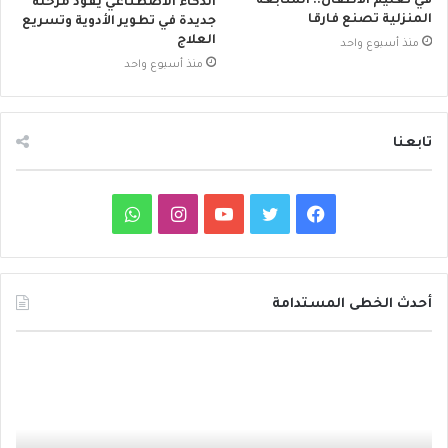
في تعليم الأطفال.. المتابعة
الذكاء الاصطناعي يقود مرحلة
المنزلية تصنع فارقا
جديدة في تطوير الأدوية وتسريع
العلاج
منذ أسبوع واحد
منذ أسبوع واحد
تابعنا
ف
ت
ي
ا
و
ي
و
و
ن
ا
س
ي
ت
س
ت
أحدث الخطى المستدامة
ب
ت
ي
ت
س
د
و
ر
و
ق
ا
ا
ئ
ك
ب
ر
ب
ر
ة