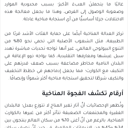
غالبًا ما يتحملنَ العبءَ الأكبرَ؛ بسبب محدودية الموارد
وصعوبة الوصول إلى الفرص، وهذا ما يجعل معالجة هذه
الاختلالات جزءًا أساسيًّا من أي استجابة مناخية عادلة.
تركز العدالة المناخية أيضًا على حماية الفئات الأشد قربًا من
الطبيعة، مثل الشعوب الأصلية التي تحمي نحو 80% من
التنوع البيولوجي العالمي، غير أنها تواجه تحديات مباشرة تهدد
سبل عيشها ومعارفها التقليدية، كما يواجه ذوو الإعاقة في
البلدان النامية مخاطر مضاعفة بسبب ضعف قدرتهم على
التكيف مع الكوارث؛ مما يجعل إدماجهم في خطط التخفيف
والتكيف شرطًا لتحقيق استجابة مناخية أكثر شمولًا وإنصافًا.
أرقام تكشف الفجوة المناخية
وتُظهر الإحصائيات أنَّ آثار تغير المناخ لا تتوزع بعدل؛ فالبلدان
الفقيرة والمجتمعات الضعيفة تتأثر أكثر من غيرها بالكوارث
المناخية، بالرغم من أنَّ أغنى 10% من سكان العالم ينتجون بين