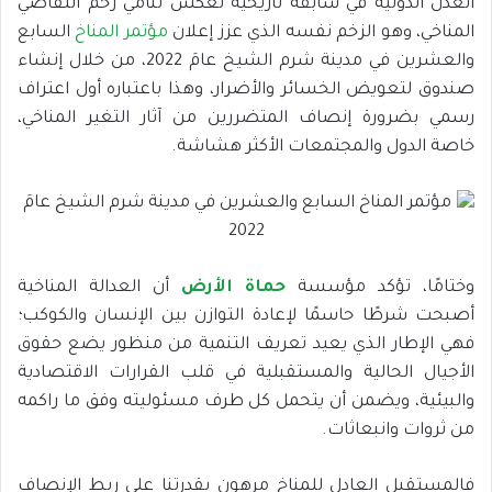
العدل الدولية في سابقة تاريخية تعكس تنامي زخم التقاضي
المناخي، وهو الزخم نفسه الذي عزز إعلان
مؤتمر المناخ
السابع
والعشرين في مدينة شرم الشيخ عامَ 2022، من خلال إنشاء
صندوق لتعويض الخسائر والأضرار، وهذا باعتباره أول اعتراف
رسمي بضرورة إنصاف المتضررين من آثار التغير المناخي،
خاصة الدول والمجتمعات الأكثر هشاشة.
وختامًا، تؤكد مؤسسة
حماة الأرض
أن العدالة المناخية
أصبحت شرطًا حاسمًا لإعادة التوازن بين الإنسان والكوكب؛
فهي الإطار الذي يعيد تعريف التنمية من منظور يضع حقوق
الأجيال الحالية والمستقبلية في قلب القرارات الاقتصادية
والبيئية، ويضمن أن يتحمل كل طرف مسئوليته وفق ما راكمه
من ثروات وانبعاثات.
فالمستقبل العادل للمناخ مرهون بقدرتنا على ربط الإنصاف