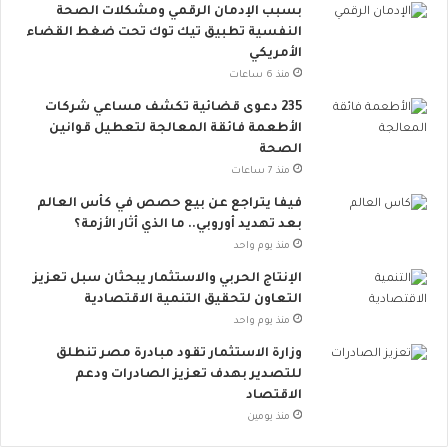
بسبب الإدمان الرقمي ومشكلات الصحة
ا
النفسية تطبيق تيك توك تحت ضغط القضاء
ع
الأمريكي
ي
ت
منذ 6 ساعات
ت
235 دعوى قضائية تكشف مساعي شركات
س
الأطعمة فائقة المعالجة لتعطيل قوانين
ع
الصحة
.
منذ 7 ساعات
.
أ
فيفا يتراجع عن بيع حصص في كأس العالم
و
بعد تهديد أوروبي.. ما الذي أثار الأزمة؟
ر
منذ يوم واحد
و
الإنتاج الحربي والاستثمار يبحثان سبل تعزيز
ب
التعاون لتحقيق التنمية الاقتصادية
ا
منذ يوم واحد
ت
ن
وزارة الاستثمار تقود مبادرة مصر تنطلق
ض
للتصدير بهدف تعزيز الصادرات ودعم
م
الاقتصاد
إ
منذ يومين
ل