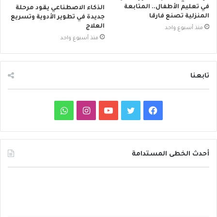
في تعليم الأطفال.. المتابعة
الذكاء الاصطناعي يقود مرحلة
المنزلية تصنع فارقا
جديدة في تطوير الأدوية وتسريع
العلاج
منذ أسبوع واحد
منذ أسبوع واحد
تابعنا
ف
ت
ي
ا
و
ي
و
و
ن
ا
س
ي
ت
س
ت
أحدث الخطى المستدامة
ب
ت
ي
ت
س
م
و
ر
و
ق
ا
ع
ا
ك
ب
ر
ب
ر