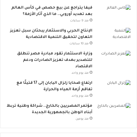
ا
فيفا يتراجع عن بيع حصص في كأس العالم
ء
بعد تهديد أوروبي.. ما الذي أثار الأزمة؟
ا
ت
منذ 9 ساعات
ب
الإنتاج الحربي والاستثمار يبحثان سبل تعزيز
س
التعاون لتحقيق التنمية الاقتصادية
ي
منذ 10 ساعات
ط
ة
وزارة الاستثمار تقود مبادرة مصر تنطلق
ت
للتصدير بهدف تعزيز الصادرات ودعم
ق
الاقتصاد
ل
منذ يوم واحد
ل
ارتفاع ضحايا زلزال اليابان إلى 17 قتيلًا مع
م
تفاقم أزمة المياه والحرارة
خ
منذ يوم واحد
ا
ط
مؤتمر المصريين بالخارج.. شراكة وطنية تربط
ر
أبناء الوطن بالجمهورية الجديدة
ا
منذ يومين
ل
إ
ج