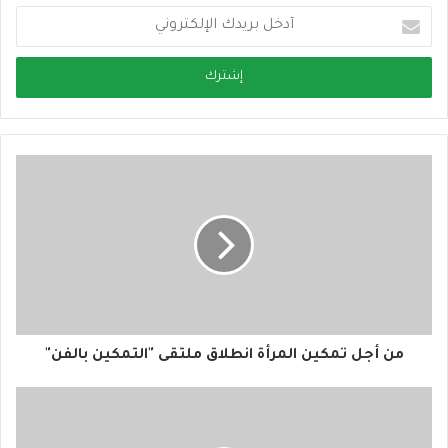
أ
د
خ
ل
ب
ر
ي
د
ك
ا
ل
إ
ل
ك
ت
ر
و
من أجل تمكين المرأة انطلاق ملتقى "التمكين بالفن"
ن
ي