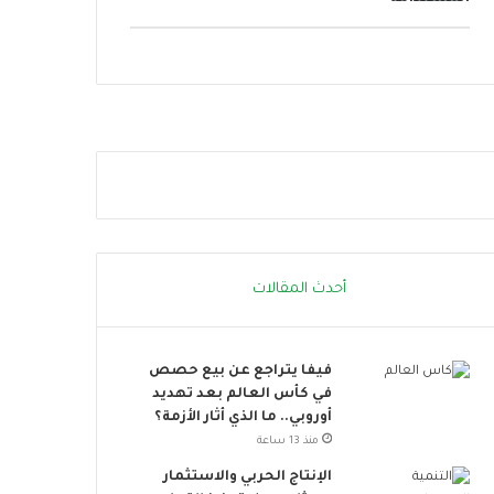
ر
ا
ر
ة
.
.
إ
ج
ر
ا
ء
ا
ت
أحدث المقالات
ب
س
ي
فيفا يتراجع عن بيع حصص
ط
في كأس العالم بعد تهديد
ة
أوروبي.. ما الذي أثار الأزمة؟
ت
ق
منذ 13 ساعة
ل
الإنتاج الحربي والاستثمار
ل