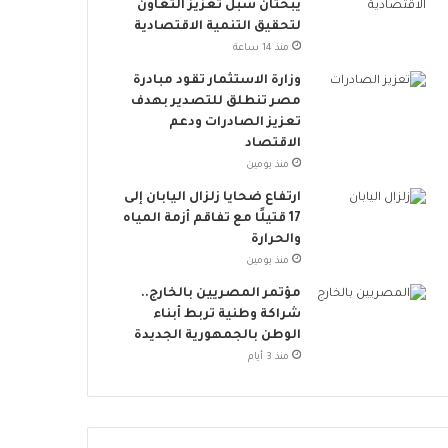
يبحثان سبل تعزيز التعاون
م
لتحقيق التنمية الاقتصادية
خ
منذ 14 ساعة
ا
ط
وزارة الاستثمار تقود مبادرة
ر
مصر تنطلق للتصدير بهدف
ا
تعزيز الصادرات ودعم
ل
الاقتصاد
إ
منذ يومين
ج
ارتفاع ضحايا زلزال اليابان إلى
ه
17 قتيلًا مع تفاقم أزمة المياه
ا
والحرارة
د
منذ يومين
ا
ل
مؤتمر المصريين بالخارج..
ح
شراكة وطنية تربط أبناء
ر
الوطن بالجمهورية الجديدة
ا
منذ 3 أيام
ر
ي