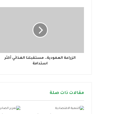
د
ك
ا
ل
إ
ل
ك
ت
ر
و
ن
الزراعة العمودية.. مستقبلنا الغذائي أكثر
ي
استدامة
مقالات ذات صلة