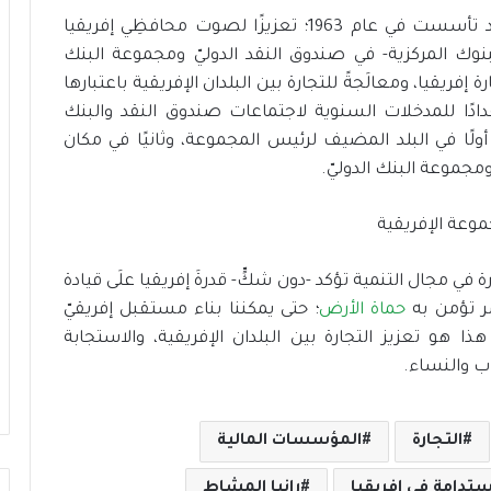
ت
ت
ومِن الجدير بالذِّكْرِ، هو أنَّ المجموعة الإفريقية قد تأسست في عام 1963؛ تعزيزًا لصوت محافظِي إفريقيا
ح
ح
لبنوك المركزية- في صندوق النقد الدوليّ ومجموعة البنك
ت
د
فريقيا، ومعالَجةً للتجارة بين البلدان الإفريقية باعتبارها
ي
ي
ة
ا
عدادًا للمدخلات السنوية لاجتماعات صندوق النقد والبنك
ا
ت
أولًا في البلد المضيف لرئيس المجموعة، وثانيًا في مكان
ل
و
ومجموعة البنك الدوليّ.
م
د
س
ع
ت
م
د
ا
ا
ل
رة في مجال التنمية تؤكد -دون شكٍّ- قدرةَ إفريقيا علَى قيادة
م
ت
مر تؤمن به
حماة الأرض
؛ حتى يمكننا بناء مستقبل إفريقيّ
ة
ن
ذا هو تعزيز التجارة بين البلدان الإفريقية، والاستجابة
م
ي
ب والنساء.
ة
ا
ل
التجارة
المؤسسات المالية
م
س
ستدامة في إفريقيا
رانيا المشاط