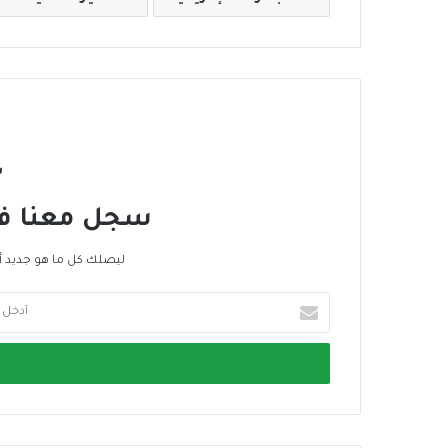
ا
ع
ي
ة
س
سجل معنا في 
ليصلك كل ما هو جديد أ
أ
د
خ
ل
ب
ر
ي