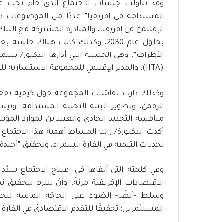
ي
وقد تناولت جلسات الاجتماع الذي جاء تحت عنوا
و
المستدامة في إفريقيا” عددًا من الموضوعات ذا
ز
ا
بحلول عام 2030، وكذلك كانت هناك ج
ر
ة
الأطراف”، وهي الجلسة التي أدارها الدكتور/ سيمو
ا
(IITA)، والمدير الإقليمي للمجموعة الاستشارية للبحوث الزراعية (CGIAR)”.
ل
ت
وكذلك دارت نقاشات المجموعة حول كيفية تفعيل ات
ض
ا
الرقميّ، وتطوير البنية التحتية المستدامة، وت
م
ن
أكدت الدكتورة/ رانيا المشاط أهميةَ هذا الاجتماع ا
ا
تحديات التنمية في القارة السمراء، وتحقيق “أجندة 2063”.
ل
ا
ج
وفي كلمته التي ألقاها في افتتاح الاجتماع شدَّد “
ت
الاقتصادات الإفريقية مرنةً، وأنْ تلتزم بتحقيق
م
وسلط -أيضًا- الضوءَ علَى الحاجَةِ الماسة لتح
ا
المستثمرين؛ تحقيقًا للتقدم الاقتصاديّ في القارة 
ع
ي