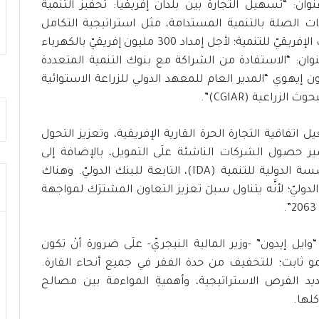
ف
ز
ن: “تسهيل التجارة بين بلدان إفريقيا: تحفيز التنمية
ي
ج
ت الصلة بالتنمية المستدامة، مثل استراتيجية التكامل
م
ا
الإقليميّ في إفريقيا، والمبادرة المشتركة مع البنك الإفريقيّ للتنمية؛ لأجل إمداد 300 مليون إفريقيّ بالكهرباء
ص
ه
لسة بعنوان: “الاستفادة من الشراكة مع بنوك التنمية المتعددة
ر
ز
ن
ي
ن إيهوي “المدير العام للمعهد الدولي للزراعة الاستوائية
م
ة
و
ا
ذ
ل
فاقية التجارة الحرة القارية الإفريقية، وتعزيز التحول
ج
د
ر
و
يسير حصول الشركات الناشئة علَى التمويل، بالإضافة إلى
ا
ل
مناقشة التجديد الحادي والعشرين لموارد المؤسسة الدولية للتنمية (IDA)، التابعة للبنك الدوليّ. وهناك
ئ
ة
لدوليّ؛ لأنَّه يتناول سبلَ تعزيز التعاون المشترَك لمواجهة
د
ل
ل
م
ل
و
ب
ا
وايل إيدون” -وزير المالية النيجريّ- علَى ضرورة أنْ تكون
ن
ج
 نمو ثابت؛ للتخفيف من حدة الفقر في جميع أنحاء القارة.
ي
ه
ديد الفرص الاستراتيجية، وأهميةِ المواءمة بين مصالح
ة
ة
كلها.
ا
ا
ل
ل