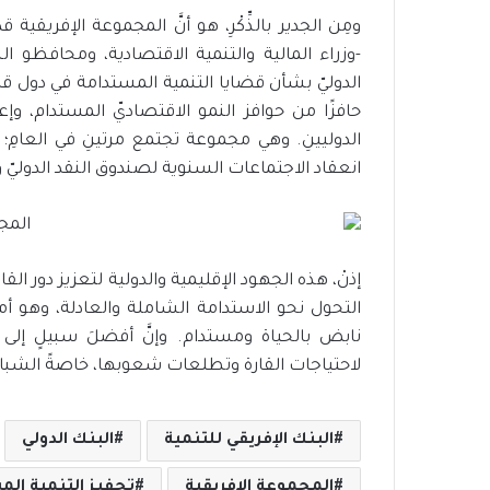
ت
و
-وزراء المالية والتنمية الاقتصادية، ومحافظو ا
س
الدوليّ بشأن قضايا التنمية المستدامة في دول قارة إ
ع
م
حافزًا من حوافز النمو الاقتصاديّ المستدام، وإ
ظ
الدوليينِ. وهي مجموعة تجتمع مرتينِ في العامِ؛ 
ل
انعقاد الاجتماعات السنوية لصندوق النقد الدوليّ 
ة
ا
ل
ح
م
إذنْ، هذه الجهود الإقليمية والدولية لتعزيز دور القا
ا
التحول نحو الاستدامة الشاملة والعادلة، وهو أ
ي
نابض بالحياة ومستدام. وإنَّ أفضلَ سبيلٍ إلى ه
ة
ا
لاحتياجات القارة وتطلعات شعوبها، خاصةً الشبا
ل
ا
ج
البنك الإفريقي للتنمية
البنك الدولي
ت
م
المجموعة الإفريقية
تحفيز التنمية الم