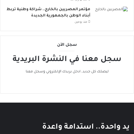
ا
ت
مؤتمر المصريين بالخارج.. شراكة وطنية تربط
ن
أبناء الوطن بالجمهورية الجديدة
ض
منذ يومين
م
إ
ل
سجل الآن
ى
ا
سجل معنا في النشرة البريدية
ل
ح
ر
ليصلك كل جديد، ادخل بريدك الإلكتروني وسجل معنا
ا
ك
ا
ل
ع
ا
ل
م
يد واحدة.. استدامة واعدة
ي