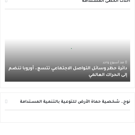
أحدث الخطى المستدامة
ب
ت
ي
ت
س
د
و
ر
و
ق
ا
ا
ئ
ك
ب
ر
ب
ر
ة
ا
ح
ظ
م
ر
منذ أسبوع واحد
دائرة حظر وسائل التواصل الاجتماعي تتسع.. أوروبا تنضم
و
إلى الحراك العالمي
س
ا
ئ
ل
ا
نوح.. شخصية حماة الأرض للتوعية بالتنمية المستدامة
ل
ت
و
ا
ص