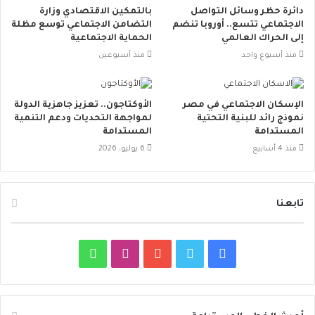
دائرة حظر وسائل التواصل
بالتمكين الاقتصادي وزارة
الاجتماعي تتسع.. أوروبا تنضم
التضامن الاجتماعي توسع مظلة
إلى الحراك العالمي
الحماية الاجتماعية
منذ أسبوع واحد
منذ أسبوعين
الإسكان الاجتماعي في مصر
الأوكتاجون.. تعزيز جاهزية الدولة
نموذج رائد للبنية التحتية
لمواجهة التحديات ودعم التنمية
المستدامة
المستدامة
منذ 4 أسابيع
6 يوليو، 2026
تابعنا
ف
ت
ي
ا
و
ي
و
و
ن
ا
س
ي
ت
س
ت