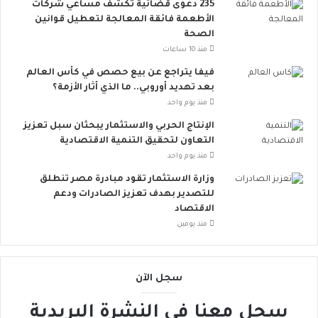
235 دعوى قضائية تكشف مساعي شركات
س
الأطعمة فائقة المعالجة لتعطيل قوانين
ع
الصحة
.
منذ 10 ساعات
.
أ
فيفا يتراجع عن بيع حصص في كأس العالم
و
بعد تهديد أوروبي.. ما الذي أثار الأزمة؟
ر
منذ يوم واحد
و
الإنتاج الحربي والاستثمار يبحثان سبل تعزيز
ب
التعاون لتحقيق التنمية الاقتصادية
ا
منذ يوم واحد
ت
ن
وزارة الاستثمار تقود مبادرة مصر تنطلق
ض
للتصدير بهدف تعزيز الصادرات ودعم
م
الاقتصاد
إ
منذ يومين
ل
ى
ا
سجل الآن
ل
ح
سجل معنا في النشرة البريدية
ر