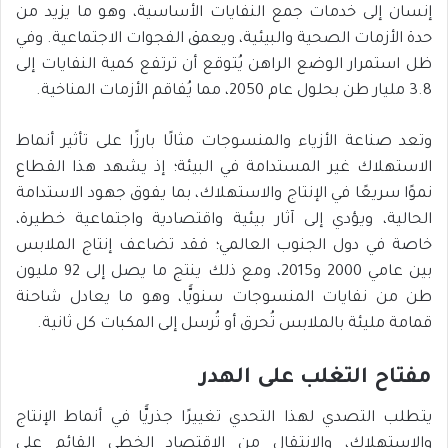
إنسان إلى خدمات جمع النفايات الأساسية، وهو ما يزيد من
حدة الأزمات الصحية والبيئية، ويعمق الفجوات الاجتماعية. وفي
ظل استمرار الوضع الراهن يُتوقع أن ترتفع كمية النفايات إلى
3.8 مليار طن بحلول عام 2050، مما يُفاقم الأزمات المناخية.
وتعد صناعة الأزياء والمنسوجات مثالًا بارزًا على تأثير أنماط
الاستهلاك غير المستدامة في البيئة؛ إذ يشهد هذا القطاع
نموًا سريعًا في الإنتاج والاستهلاك، بما يفوق جهود الاستدامة
الحالية، ويؤدي إلى آثار بيئية واقتصادية واجتماعية خطيرة،
خاصة في دول الجنوب العالمي؛ فقد تضاعف إنتاج الملابس
بين عامي 2000 و2015، ومع ذلك ينتج ما يصل إلى 92 مليون
طن من نفايات المنسوجات سنويًّا، وهو ما يعادل شاحنة
قمامة مليئة بالملابس تُحرق أو تُرسل إلى المكبات كل ثانية.
مفتاح التغلب على الهدر
يتطلب التصدي لهذا التحدي تغييرًا جذريًّا في أنماط الإنتاج
والاستهلاك، والانتقال من الاقتصاد الخطي القائم على