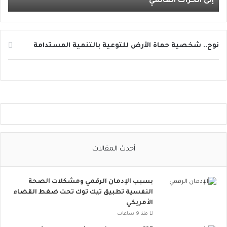
إلى الحراك العالمي
س
ا
ئ
ل
ا
نوح.. شخصية حماة الأرض للتوعية بالتنمية المستدامة
ل
ت
و
ا
ص
ل
ا
ل
ا
أحدث المقالات
ج
ت
م
بسبب الإدمان الرقمي ومشكلات الصحة
ا
النفسية تطبيق تيك توك تحت ضغط القضاء
ع
الأمريكي
ي
ت
منذ 9 ساعات
ت