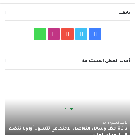
تابعنا
ف
ت
ي
ا
و
ي
و
و
ن
ا
س
ي
ت
س
ت
أحدث الخطى المستدامة
ب
ت
ي
ت
س
د
و
ر
و
ق
ا
ا
ئ
ك
ب
ر
ب
ر
ة
ا
ح
ظ
م
ر
منذ أسبوع واحد
دائرة حظر وسائل التواصل الاجتماعي تتسع.. أوروبا تنضم
و