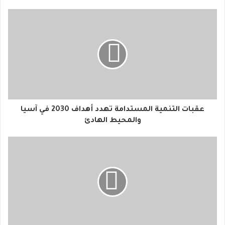
ي
د
ك
ا
ل
إ
ل
ك
ت
ر
و
عقبات التنمية المستدامة تهدد أهداف 2030 في آسيا
ن
والمحيط الهادئ
ي