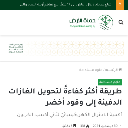
ارتفاع ضحايا زلزال اليابان إلى 17 قتيلًا مع تفاقم أزمة المياه والحرارة
بحث
الق
عن
الرئيسية
/
علوم مستدامة
علوم مستدامة
طريقة أكثر كفاءةً لتحويل الغازات
الدفيئة إلى وقود أخضر
أهمية الاختزال الكهروكيميائيّ لثاني أكسيد الكربون
30 ديسمبر، 2024
318
3 دقائق