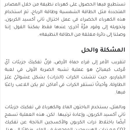
تستطيع فيها الحصول على كهرباء نظيفة من خلال المصادر
المتجددة مثل الطاقة الشمسية وطاقة الرياح، ثم استخدام
هذه الكهرباء الخضراء في عمل اختـزال ثاني أكسيد الكربون،
وتحويله إلى وقود مرَّةً أخرى؛ عندها فقط يمكننا القول: إننا
وصلنا إلى دائرة مغلقة من الطاقة النظيفة».
المشكلة والحل
لتقريب الأمر إلى قراء حماة الأرض، فإنَّ تفكيكَ جزيئات أيّ
مُركب كيميائيّ هو عملية تشبه الضربة الأولى في لعبة
البلياردو، حيث تتشتت الكرات (الذرات) بشكل عشوائيّ عبْـرَ
الطاولة، وأحيانًا تستقر الكرات في أماكن لم يكن اللاعب راغبًا
فيها.
وبالمثل، يستخدم الباحثون الماءَ والكهرباءَ في تفكيك جزيئات
ثاني أكسيد الكربون، وإعادة ترتيبها. لكن، هذه العملية تسمح
أيضًا باختلاط ذرات الكربون والأكسـجين الناتجة عن تفكيك