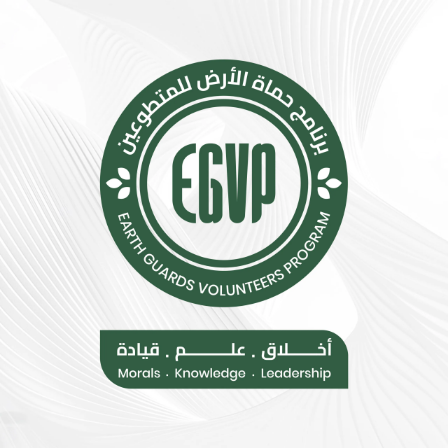
ا
ع
ت
ي
ب
ت
س
ت
ي
س
ط
ع
ة
.
ت
.
ق
أ
ل
و
ل
ر
م
و
خ
ب
ا
ا
ط
ت
ر
ن
ا
ض
ل
م
إ
إ
ج
ل
ه
ى