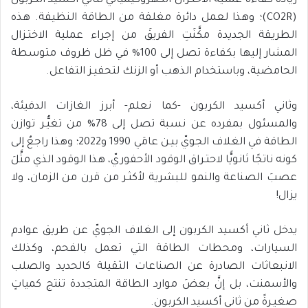
زيادة كفاءة عملية الاختـزال الكهروكيميائيّ لثاني أكسيد الكربون
(CO2R)؛ وهذا لعمل دائرة مغلقة من الطاقة النظيفة. هذه
الطريقة الجديدة مكَّنَتِ الفريقَ من إجراء عملية الاختـزال
المشار إليها بكفاءة تصل إلى 100% في ظل ظروف متوسطة
الحامضية، وباستخدام الذهب أو الزنك لتحفيـز التفاعل.
وثاني أكسيد الكربون -كما نعلم- أبرز الغازات الدفيئة،
والمسئول بمفرده عن نسبة تصل إلى 78% من تغيُّـر توازن
الطاقة في الغلاف الجويّ بيـن عامَي 1990 و2022؛ وهذا راجعٌ إلى
كونه ناتجًا ثانويًّا لاحتـراق الوقود الأحفوريّ، هذا الوقود الذي مثَّلَ
عصبَ الصناعة والنمو للبشرية لأكثـر من قرن من الزمان، ولا
يزال!
يدخل ثاني أكسيد الكربون إلى الغلاف الجويّ عن طريق عوادم
السيارات، ومحطات الطاقة التي تعمل بالفحم، وكذلك
الانبعاثات الصادرة عن الصناعات الثقيلة كالحديد والصلب
والأسمنت، بل إنَّ بعضَ موارد الطاقة المتجددة تنتج كمياتٍ
صغيـرةً من ثاني أكسيد الكربون.