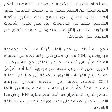
-باستخدام المذيبات العضوية والإضافات الحامضية- تمكَّن
الفريق البحثيّ من التحكم بشكل ما في سلوك الماء، عن طريق
إيجاد التوازن المثاليّ الذي يسمح للماء بالتبـرع بالكمية
المناسبة فقط من البروتونات التي تتيح تكوين المُركبات
المرغوبة، بدلًا من إنتاج غاز الهيدروجيـن والمواد الأخرى غيـر
المرغوبة مثل الكربونات.
ترجع المشكلة إلى كون الماء مُركبًا من اتحاد مجموعة
هيدروكسيد (OH) مع ذرة هيدروجيـن. وكما نعلم من الكيمياء
العامة فإنَّ ثاني أكسيد الكربون يتفاعل مع الهيدروكسيد
لتكوين الكربونات، وهي نتيجة غيـر مرغوبة، كما أنها تُقوِّضُ
عمليةَ إنتاج المُركبات الأخرى، بالإضافة إلى هذا فإنَّ عمليةَ
CO2R التقليدية تعتمد على استخدام المعادن النفيسة
باعتبارها موادًّا حفَّازةً، مثل الذهب والفضة والبلاتيـن؛ لأنها
عناصرُ شديدة الاستقرار، كما أنها تمنع عملية HER، ولكن هذا
الأمر يستحيل تطبيقه على المستوى الصناعيّ؛ بسبب التكلفة
الباهظة.