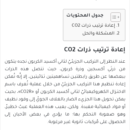
جدول المحتويات
إعادة ترتيب ذرات CO2
المشكلة والحل
إعادة ترتيب ذرات
2
CO
عند النظر إلى التركيب الجزيئـيّ لثاني أكسيد الكربون نجده يتكون
من ذرتَي أكسجين وذرة كربون، حيث تتصل هذه الذرات
ببعضها عن طريق رابطتيـن تساهميتين ثنائيتيـن، إلا إنَّه تُمكن
إعادة تنظيم هذا التركيب الجزيئيّ من خلال عملية تُعرف باسم
الاختـزال الكهروكيميائيّ لثاني أكسيد الكربون أو «CO2R»، بحيث
يمكن تحويل هذا الجزيء الضار بالغلاف الجويّ إلى وقود نظيف
أو مواد كيميائية مفيدة. ولكن، يعيب هذه العملية عيبٌ خطيـرٌ،
وهو صعوبة التحكم بها؛ ما يؤدي في بعض الأحيان إلى
الحصول على مُركبات ثانوية غيـر مرغوبة.