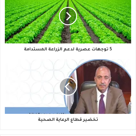
ا
ل
إ
ل
ك
ت
ر
و
5 توجهات عصرية لدعم الزراعة المستدامة
ن
ي
تخضير قطاع الرعاية الصحية