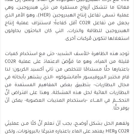
CO2 مع ذرات الهيدروجيـن الموجودة في الماء. ونظرًا إلى هذا،
فغالبًا ما تتشكل أزواج مستقرة من ذرتَي هيدروجيـن، وهي
عملية تسمى تفاعل إنتاج الهيدروجين (HER)، وهو الأمر الذي
يجعل من تفاعل CO2R أقل كفاءةً؛ لاستنزاف عملية إنتاج
الهيدروجيـن للطاقة والذرات، التـي كان الباحثون يحاولون
استغلالها لتكوين مُركبات أخرى.
توجد هذه الظاهرة -للأسف الشديد- حتى مع استخدام كميات
قليلة من المياه، وهو ما قوَّضَ الاعتمادَ على عملية CO2R
باعتبارها حلًّا مستدامًا للتخلص من ثاني أكسيد الكربون؛ لذا
قام مختبـر البروفيسور «أمانشوكو» -الذي يشتهر بأبحاثه في
مجال البطاريات- بتطبيق بعض المفاهيم المستمدة من
البطاريات المائية لحل هذه المشكلة، وهذا على افتـراض أنَّ
التحكـــــمَ في المــــاء -باستخدام المذيبات العضوية- يمكن أنْ
يوفر حلًّا.
ولفهم الحل بشكل أوضـح، يجب أنْ نعلم أنَّ كلًا مــن عمليتَي
CO2R وHER يعتمد على الماء باعتباره متبرعًا بالبروتونات، ولكن