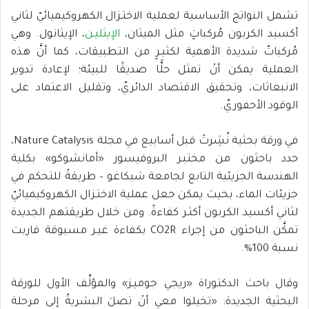
تشمل النواتج الأساسية لعملية الاختـزال الكهروكيميائيّ لثاني
أكسيد الكربون مُركباتٍ مثل الميثان،
الإيثليـن
، الإيثانول. وهي
مُركباتٌ شديدة الأهمية لكثيـرٍ من التطبيقات، كما أنَّ هذه
العملية يمكن أنْ تمثل حلًّا صديقًا للبيئة؛ لإعادة تدوير
الانبعاثات، وتحقيق الاقتصاد الدائريّ، وتقليل الاعتماد على
الوقود الأحفوريّ.
في ورقة بحثية نُشِرتْ قبل أسابيع في مجلة Nature Catalysis،
حدد باحثون من مختبـر البروفيسور «أمانشوكو» بكلية
الهندسة الجزيئية التابع لجامعة شيكاغو – طريقةً للتحكم في
جزيئات الماء، بحيث يمكن جعل عملية الاختـزال الكهروكيميائيّ
لثاني أكسيد الكربون أكثـر كفاءةً. ومن خلال طريقتهم الجديدة
تمكَّن الباحثون من إجراء CO2R بكفاءة غيـر مسبوقة قاربت
نسبة 100%.
وقال باحث الدكتوراة «ريجي جوميـز» والمؤلِّف الأول للورقة
البحثية الجديدة: «تخيلوا معي أنْ تصلَ البشريةُ إلى مرحلة