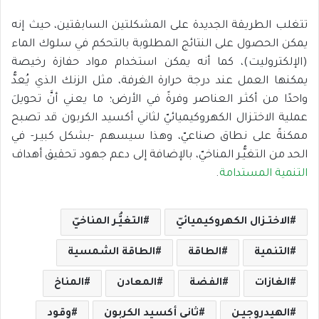
تتغلب الطريقة الجديدة على المشكلتين السابقتين، حيث إنه
يمكن الحصول على النتائج المطلوبة بالتحكم في سلوك الماء
(الإلكتروليت)، كما أنه يمكن استخدام مواد حفازة رخيصة
يمكنها العمل عند درجة حرارة الغرفة، مثل الزنك الذي يُعدُّ
واحدًا من أكثـر العناصر وفرةً في الأرض؛ ما يعني أنَّ تحويلَ
عملية الاختـزال الكهروكيميائيّ لثاني أكسيد الكربون قد تصبح
ممكنةً على نطاق صناعيّ، وهذا سيسهم -بشكل كبيـر- في
الحد من التغيُّـر المناخيّ، بالإضافة إلى دعم جهود تحقيق أهداف
التنمية المستدامة
.
الاختـزال الكهروكيميائيّ
التغيُّـر المناخيّ
التنمية
الطاقة
الطاقة الشمسية
الغازات
الفضة
المعادن
المناخ
الهيدروجيـن
ثاني أكسيد الكربون
وقود