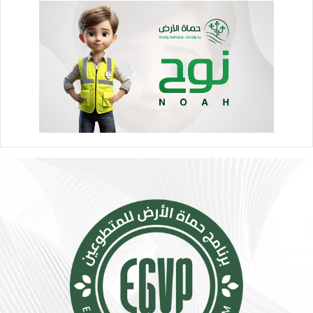
ر
و
ا
ا
ر
ص
ة
ل
.
ا
.
ل
إ
ا
ج
ج
ر
ت
ا
م
ء
ا
ا
ع
ت
ي
ب
ت
س
ت
ي
س
ط
ع
ة
.
ت
.
ق
أ
ل
و