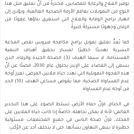
توفير العلاج والرعاية للمصابين، محذرةً من أنَّ تعليق مثل هذا
النوع من التمويلات يفاقم الأزمة الصحية العالمية، ويؤدي إلى
انهيار برامج الوقاية والعلاج التي استغرق بناؤها عقودًا من
الزمان وجهودًا مشتركةً كثيرةً.
كما يُعدُّ تعليق تمويل برامج مكافحة فيروس نقص المناعة
البشرية تهديدًا خطيرًا لمسار تحقيق أهداف التنمية
المستدامة، لا سيما الهدف (3) الصحة الجيدة والرفاه، الذي
يسعى إلى القضاء على الإيدز بحلول عام 2030، فضلًا عن أنَّ
هذه الفجوة التمويلية التي تهدد حياة ملايين المرضى تعزز أوجه
عدم المساواة الصحية، مما يقوض مساعي الهدف (10) الحد
من أوجه عدم المساواة.
في الختام، فإنَّ حماة الأرض تسلط الضوء على هذا التحذير
العالمي؛ لأنه لا يمكن تجاهله، خاصةً إذا كانت حياة الملايين على
المحك، فإنَّ صحة الناس في جميع المجتمعات مسئولية
خطيرة لا ينبغي التهاون بشأنها، حتى لا يتخلف أحد عن الرَّكْبِ.