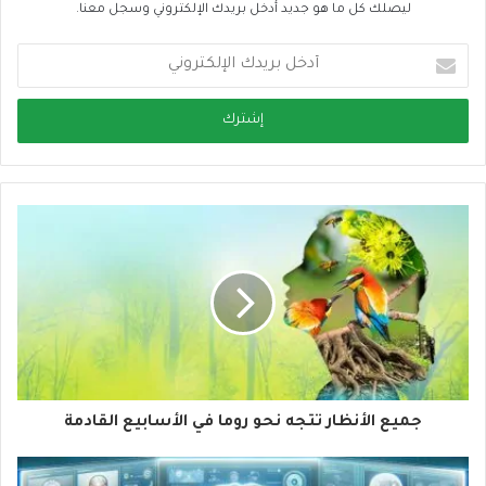
ليصلك كل ما هو جديد أدخل بريدك الإلكتروني وسجل معنا.
أ
د
خ
ل
ب
ر
ي
د
ك
ا
ل
إ
ل
ك
ت
ر
و
جميع الأنظار تتجه نحو روما في الأسابيع القادمة
ن
ي