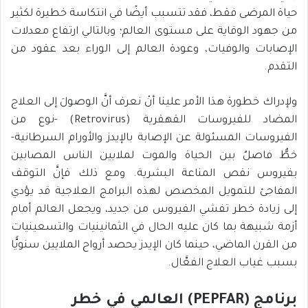
حياة المرضى فقط، فقد تتسبب أيضًا في انتكاسة خطيرة لكثير
من جهود الوقاية على مستوى العالم؛ وبالتالي ارتفاع معدلات
الإصابات والوفيات، وعودة العالم إلى الوراء بعد عقود من
التقدم.
ولإدراك خطورة هذا الأمر علينا أنْ نعرف أنَّ الوصولَ إلى العلاج
المضاد للفيروسات القهقرية (Retrovirus) -نوع من
الفيروسات المسئولة عن الإصابة بالإيدز والأورام السرطانية-
خطٌّ فاصلٌ بين الحياة والموت لملايين الناس المصابين
بفيروس نقص المناعة البشرية. ومع ذلك فإنَّ التوقف
المفاجئ للتمويل المخصص لهذه البرامج العلاجية قد يؤدي
إلى زيادة خطر تفشي الفيروس من جديد، ويجعل العالم أمام
أزمة شبيهة بما كان عليه الحال في الثمانينيات والتسعينيات
من القرن الماضي، حينما كان الإيدز يحصد أرواح الملايين سنويًّا
بسبب غياب العلاج الفعَّال.
برنامج
(PEPFAR)
العالمي في خطر