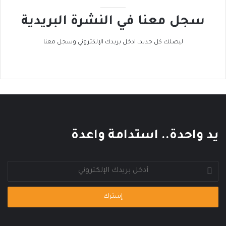
ا
ح
سجل معنا في النشرة البريدية
ل
ر
ح
ا
ر
ك
ليصلك كل جديد، ادخل بريدك الإلكتروني وسجل معنا
ا
ا
ر
ل
ي
ع
ا
ل
م
ي
يد واحدة.. استدامة واعدة
أدخل
بريدك
الإلكتروني