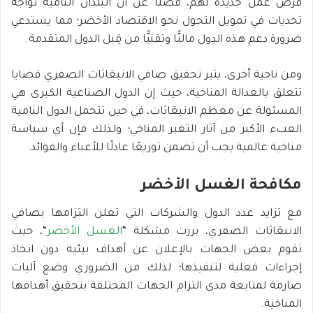
فرص عمل جديدة لهم، فضلًا عن أنَّ البلدان النامية تواجه
تحديات في تمويل التحول نحو الاقتصاد الأخضر؛ مما يستدعي
ضرورة دعم هذه الدول ماليًّا وتقنيًّا من قِبل الدول المتقدمة.
ومن ناحية أخرى، يثير تحقيق صافي الانبعَاثات الصفري قضايا
تتعلق بالعدالة المناخية، حيث إن الدول الصناعية الكبرى هي
المسئولة عن معظم الانبعَاثات، في حين تتحمل الدول النامية
العبء الأكبر من آثار التغير المناخي؛ ولذلك فإن أي سياسة
مناخية عالمية يجب أن تضمن توزيعًا عادلًا للأعباء والفوائد.
مكافحة الغسل الأخضر
مع تزايد عدد الدول والشركات التي تعلن التزامها بصافي
الانبعَاثات الصفري، برزت مشكلة “
الغسل الأخضر
“، حيث
تقوم بعض الجهات بالإعلان عن أهداف بيئية دون اتخاذ
إجراءات فعلية لتنفيذها؛ لذلك من الضروري وضع آليات
صارمة لمتابعة مدى التزام الجهات المختلفة بتحقيق أهدافها
المناخية.