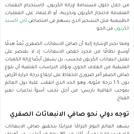
من خلال حلول مستدامة لإزالة الكَربون، كاستخدام التقنيات
المتقدمة لاحتجاز الكَربون وتخزينه، أو الاعتماد على العمليات
الطبيعية مثل التشجير الذي يسهم في امتصاص
ثاني أكسيد
الكَربون
من الجو.
ومما تجدر الإشارة إليه أن صافي الانبعاثات الصفري يُعدّ هدفًا
أوسع نطاقًا من مجرد خفض الانبعاثات؛ إذ لا يقتصر على
تقليل انبعاثات الكَربون فحسب، بل يشمل أيضًا إزالة الكميات
المتبقية من الغلاف الجوي، وتؤكد الدراسات العلمية أن بلوغ
صافي الصفر أمر ضروري للحفاظ على ارتفاع درجة حرارة الأرض
دون 1.5 درجة مئوية، وهو الحد الذي اتفقت عليه دول العالم
بموجب اتفاقية باريس؛ من أجل تجنب أسوأ تداعيات تغير
المناخ.
توجه دولي نحو صافي الانبعاثات الصفري
يشهد العالم اليوم التزامًا متزايدًا بتحقيق صافي الانبعاثات