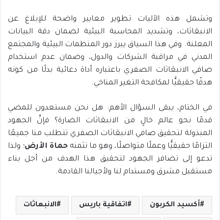
وتشمل هذه الآليات تطوير معايير واضحة للإبلاغ عن
الانبعَاثات، وتشديد المحاسبة البيئية لضمان دقة البيانات
المعلنة. وفي هذا السياق يبرز دور المنظمات البيئية والمجتمع
المدني في مراقبة الشركات والدول، وضمان عدم استخدام
صافي الانبعَاثات الصفري باعتباره أداة دعائية بدلًا من كونه
هدفًا حقيقيًّا لمكافحة التغير المناخي.
في الختام، يبقى السؤال الأهم: هل نحن مستعدون للمضي
قدمًا نحو عالم خالٍ من الانبعَاثات الضارة؟ فإنَّ الجهود
المبذولة لتحقيق صافي الانبعَاثات الصفري تتطلب منا جميعًا
التزامًا حقيقيًّا وعملًا متواصلًا، وهو ما تثمنه
حماة الأرض
؛ ولذا
تدعو إلى تضافر الجهود لتحقيق هذا الهدف من أجل بناء
مستقبل مشرق ومستدام لنا ولأجيالنا القادمة.
أكسيد الكربون
اتفاقية باريس
الانبعاثات