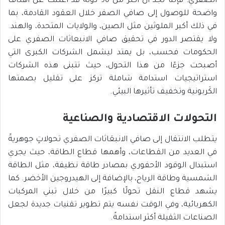
الصفري؛ فإننا نجد أن أكثر من 90 دولة قد أعلنت عن أهداف
واضحة للوصول إلى صافي الصفر خلال العقود القادمة، بما
في ذلك أكبر الملوثين مثل الصين، والولايات المتحدة، والهند.
ولا يقتصر الدور في تحقيق صافي الانبعاثات الصفري على
الحكومات فحسب، بل يمتد ليشمل الشركات الكبرى التي
أصبحت جزءًا من هذا التحول، حيث تتبنى هذه الشركات
استراتيجيات استدامة شاملة تركز على تقليل بصمتها
الكَربونية وتخفيف تأثيرها البيئي.
التحولات الاقتصادية والصناعية
يتطلب الانتقال إلى صافي الانبعَاثات الصفري تحولاتٍ جوهريةً
في العديد من القطاعات، وأهمها قطاع الطاقة، حيث يجري
استبدال الوقود الأحفوري بمصادر طاقة نظيفة، مثل الطاقة
الشمسية وطاقة الرياح، بالإضافة إلى الهيدروجين الأخضر. كما
يشهد قطاع النقل تحولًا كبيرًا من خلال تبني المركبات
الكهربائية، وفي الوقت نفسه يتم تطوير تقنيات جديدة لجعل
الصناعات الثقيلة أكثر استدامةً.