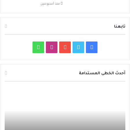
منذ أسبوعين
تابعنا
ف
ت
ي
ا
و
ي
و
و
ن
ا
س
ي
ت
س
ت
أحدث الخطى المستدامة
ب
ت
ي
ت
س
م
د
و
ر
و
ق
ا
ع
ا
ا
ئ
ك
ب
ر
ب
ر
ر
ت
ة
ا
ف
ح
ا
ظ
م