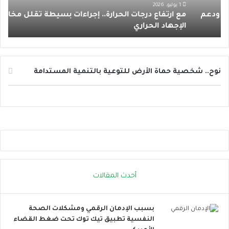
ع
ر
1 يوليو، 2026
مع ارتفاع درجات الحرارة.. إجراءات بسيطة تقلل مخاطر
د
د
و
الإجهاد الحراري
إ
ر
س
ج
ا
ا
ئ
ت
ل
ا
ا
نوح.. شخصية حماة الأرض للتوعية بالتنمية المستدامة
ل
ل
ح
ت
ر
و
ا
ا
ر
ص
ة
ل
.
ا
.
ل
إ
ا
أحدث المقالات
ج
ج
ر
ت
ا
م
بسبب الإدمان الرقمي ومشكلات الصحة
ء
ا
النفسية تطبيق تيك توك تحت ضغط القضاء
ا
ع