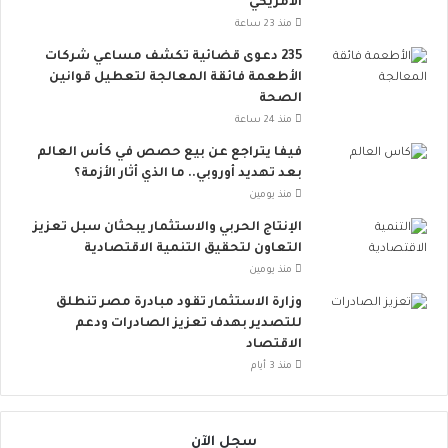
الأمريكي
ت
ي
ب
ت
منذ 23 ساعة
س
ت
235 دعوى قضائية تكشف مساعي شركات
ي
س
الأطعمة فائقة المعالجة لتعطيل قوانين
ط
ع
الصحة
ة
.
منذ 24 ساعة
ت
.
ق
أ
فيفا يتراجع عن بيع حصص في كأس العالم
ل
و
بعد تهديد أوروبي.. ما الذي أثار الأزمة؟
ل
ر
منذ يومين
م
و
الإنتاج الحربي والاستثمار يبحثان سبل تعزيز
خ
ب
التعاون لتحقيق التنمية الاقتصادية
ا
ا
منذ يومين
ط
ت
ر
ن
وزارة الاستثمار تقود مبادرة مصر تنطلق
ا
ض
للتصدير بهدف تعزيز الصادرات ودعم
ل
م
الاقتصاد
إ
إ
منذ 3 أيام
ج
ل
ه
ى
ا
ا
سجل الآن
د
ل