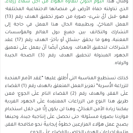
ومثال هذا:
اليوم الدوليّ لنقاوة الهواء من أجل سماء زرقاء
،
الذي تناولته حماة الأرض في منصاتها الاجتماعية المختلفة؛
فهو -قبل أيّ شيء- صورة من صور تحقيق الهدف رقم (13)
العمل المناخيّ، وبطبيعة الحال هذا العمل في حاجة إلى
التشارك والتكاتف بين جميع دول العالم والمؤسسات
المعنية، وهو ما يحقق -بشكلٍ أو بآخرَ- الهدف رقم (17) عقد
الشراكات لتحقيق الأهداف. ويمكن أيضًا أنْ يعمل علَى تعميق
الجهود المبذولة لتحقيق الهدف رقم (3) الصحة الجيدة
والرفاه.
كذلك تستطيع المناسبة التي أُطلق عليها “عَقد الأمم المتحدة
للزراعة الأُسرية” تعزيز العمل المتعلق بالهدف رقم (1) القضاء
علَى الفقر، والهدف رقم (2) القضاء التام علَى الجوع؛ فعن
طريق هذا النوع من الزراعات المعتمِدة علَى الجهود الفردية
يمكننا زيادة الأمن الغذائيّ، وهذا لن يكون إلَّا من خلال استخدام
مواردنا بصورة مسئولة؛ حتى نحصل علَى إنتاجية جيدة، وحينها
يصبح عمل هؤلاء المزارعين خطوةً إيجابيةً نحو مكافحة الفقر،
وتلبية إجراءات الهدف الخاص بالقضاء علَى الجوع.