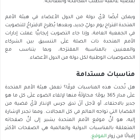
بقضية عالمية تتطلب المكافحة والمعالجة.
ويمكن أيضًا لأيّ دولة من الدول الأعضاء في هيئة الأمم
المتحدة اقتراح يوم دوليّ جديد، وبعدها يُطرح الاقتراحُ للتصويت
في الجمعية العامة، وإذا جاء التصويت إيجابيًّا عملت إدارات
الأمم المتحدة ذات الصلة علَى التنسيق بين الشركاء
والمعنيين بالمناسبة المقترَحة، وبما يتناسب مع
الخصوصيات الوطنية لكل دولة من الدول الأعضاء.
مناسبات مستدامة
هل تُحدث هذه المناسبات فرقًا؟ تعمل هيئة الأمم المتحدة
علَى مدار 365 يومًا؛ محاوَلَةً منها لإلقاء الضوء علَى كل ما هو
جدير بالاحتفاء، أو لأجل أنْ تدق جرس الإنذار لأيّ قضية من
القضايا التي تواجه العالم في كل المجالات. ومما تجدر الإشارة
إليه، هو أنَّ موقع الأمم المتحدة يشير إلى أنَّ صفحاته
المتعلقة بالمناسبات الدولية والعالمية هي الصفحات الأكثر
إقبالًا من زوار
الموقع
.