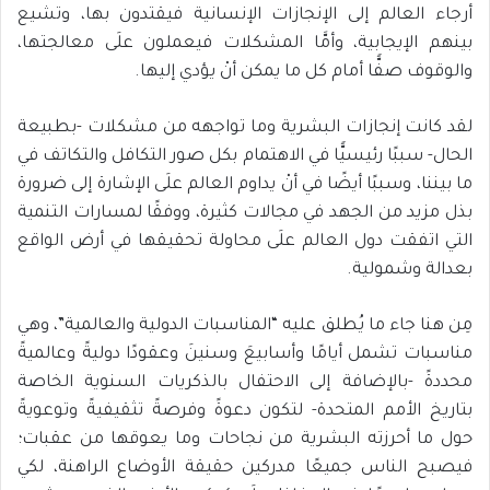
أرجاء العالم إلى الإنجازات الإنسانية فيقتدون بها، وتشيع
بينهم الإيجابية، وأمَّا المشكلات فيعملون علَى معالجتها،
والوقوف صفًّا أمام كل ما يمكن أنْ يؤدي إليها.
لقد كانت إنجازات البشرية وما تواجهه من مشكلات -بطبيعة
الحال- سببًا رئيسيًّا في الاهتمام بكل صور التكافل والتكاتف في
ما بيننا، وسببًا أيضًا في أنْ يداوم العالم علَى الإشارة إلى ضرورة
بذل مزيد من الجهد في مجالات كثيرة، ووفقًا لمسارات التنمية
التي اتفقت دول العالم علَى محاولة تحقيقها في أرض الواقع
بعدالة وشمولية.
مِن هنا جاء ما يُطلق عليه “المناسبات الدولية والعالمية”، وهي
مناسبات تشمل أيامًا وأسابيعَ وسنينَ وعقودًا دوليةً وعالميةً
محددةً -بالإضافة إلى الاحتفال بالذكريات السنوية الخاصة
بتاريخ الأمم المتحدة- لتكون دعوةً وفرصةً تثقيفيةً وتوعويةً
حول ما أحرزته البشرية من نجاحات وما يعوقها من عقبات؛
فيصبح الناس جميعًا مدركين حقيقة الأوضاع الراهنة، لكي