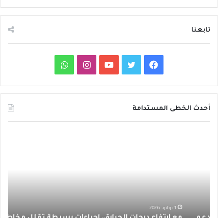
تابعنا
ف
ت
ي
ا
و
ي
و
و
ن
ا
س
ي
ت
س
ت
أحدث الخطى المستدامة
ب
ت
ي
ت
س
م
د
و
ر
و
ق
ا
ع
ا
ا
ئ
ك
ب
ر
ب
ر
ر
ت
ة
ا
ف
ح
ا
ظ
م
ع
ر
1 يوليو، 2026
مع ارتفاع درجات الحرارة.. إجراءات بسيطة تقلل مخاطر
د