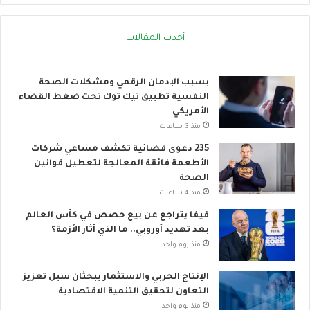
ل
ر
ح
ا
ر
ك
أحدث المقالات
ا
ا
ر
ل
ي
ع
بسبب الإدمان الرقمي ومشكلات الصحة
ا
النفسية تطبيق تيك توك تحت ضغط القضاء
ل
الأمريكي
م
منذ 3 ساعات
ي
235 دعوى قضائية تكشف مساعي شركات
الأطعمة فائقة المعالجة لتعطيل قوانين
الصحة
منذ 4 ساعات
فيفا يتراجع عن بيع حصص في كأس العالم
بعد تهديد أوروبي.. ما الذي أثار الأزمة؟
منذ يوم واحد
الإنتاج الحربي والاستثمار يبحثان سبل تعزيز
التعاون لتحقيق التنمية الاقتصادية
منذ يوم واحد