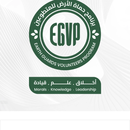
س
ت
ي
س
ط
ع
ة
.
ت
.
ق
أ
ل
و
ل
ر
م
و
خ
ب
ا
ا
ط
ت
ر
ن
ا
ض
ل
م
إ
إ
ج
ل
ه
ى
ا
ا
د
ل
ا
ح