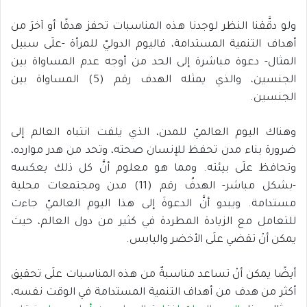
ولو دقَّقنا النظر لوجدنا هذه المناسبات تحفز هدفًا أو آخرَ من
أهداف التنمية المستدامة، فاليوم الدوليّ للمرأة -علَى سبيل
المثال- دعوة مباشرة إلى الحد من أوجه عدم المساواة بين
الجنسين، والذي يمثله الهدف رقم (5) المساواة بين
الجنسين.
وهناك اليوم العالميّ للمدن، الذي يلفت انتباه العالم إلى
ضرورة بناء مدن تحفظ للإنسان صحته، وتحد من هدر موارده،
وتحافظ علَى بيئته. ومما هو معلوم أنَّ كل ذلك يعكسه
-بشكل مباشر- الهدفُ رقم (11) مدن ومجتمعات محلية
مستدامة. ويبدو أنَّ الدعوةَ إلى هذا اليوم العالميّ جاءت
للتعامل مع الزيادة المطردة في كثير من دول العالم، حيث
يمكن أنْ تقضي علَى الأخضر واليابس.
أيضًا يمكن أنْ تساعد مناسبةٌ من هذه المناسبات علَى تحقيق
أكثر من هدف من أهداف التنمية المستدامة في الوقت نفسه،