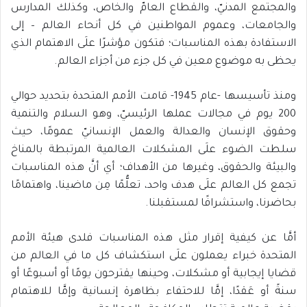
والمجتمع المدنيّ، والقطاع العامّ والخاص، وكذلك المدارس
والجامعات، وعموم المواطنين في كل أنحاء العالم – إلى
الاستفادة بهذه المناسبات؛ فتكون مؤشرًا علَى الاهتمام الذي
يحظى به موضوع معين في كل جزء من أجزاء العالم.
ومنذ تأسيسها -عام 1945- قامت الأمم المتحدة بتحديد حوالي
200 يوم في مجالات عملها الرئيسيّ، وهو السلام والتنمية
وحقوق الإنسان والعدالة والعمل الإنسانيّ عمومًا، حيث
سلطت الضوء علَى المشكلات العالمية المرتبطة بالمناخ
والبيئة والحقوق، وغيرها من الأهداف؛ أي أنَّ هذه المناسبات
تجمع كل العالم علَى هدف واحد، تعلُّمًا مِن ماضينا، واهتمامًا
بحاضرنا، واستشرافًا لمستقبلنا.
أمَّا عن كيفية إقرار مثل هذه المناسبات فلدى هيئة الأمم
المتحدة خبراء يعملون علَى استكشاف كل ما في العالم من
قضايا إيجابية أو مشكلات، وحينها يقترحون يومًا أو أسبوعًا أو
سنةً أو عَقدًا، إمَّا للاحتفاء بظاهرة إنسانية وإمَّا للاهتمام