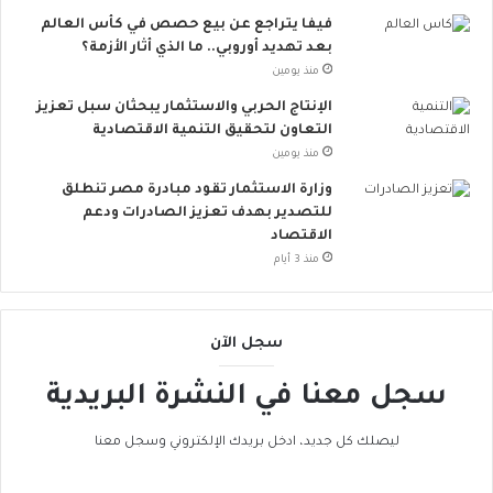
ق
أ
فيفا يتراجع عن بيع حصص في كأس العالم
ل
و
بعد تهديد أوروبي.. ما الذي أثار الأزمة؟
ل
ر
منذ يومين
م
و
الإنتاج الحربي والاستثمار يبحثان سبل تعزيز
خ
ب
التعاون لتحقيق التنمية الاقتصادية
ا
ا
منذ يومين
ط
ت
ر
ن
وزارة الاستثمار تقود مبادرة مصر تنطلق
ا
ض
للتصدير بهدف تعزيز الصادرات ودعم
ل
م
الاقتصاد
إ
إ
منذ 3 أيام
ج
ل
ه
ى
ا
ا
سجل الآن
د
ل
ا
ح
سجل معنا في النشرة البريدية
ل
ر
ح
ا
ر
ك
ليصلك كل جديد، ادخل بريدك الإلكتروني وسجل معنا
ا
ا
ر
ل