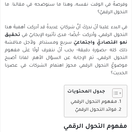
وفرصةً في الوقت نفسه، وهذا ما سنوضحه في مقالنا: ما
التحول الرقميّ؟
في البدء علينا أنْ ندركَ أنَّ شركاتٍ عديدةً قد أدركت أهميةَ هذا
التحول الرقمي، وأدركت -أيضًا- مدى تأثيره الإيجابيّ في
تحقيق
نمو اقتصاديّ واجتماعيّ
سريع ومستدام. ولأجل مناقشة
ذلك كله -بصورة دقيقة- يجب أنْ نتعرف أولًا علَى مفهوم
التحول الرقمي، ثم الإجابة عن السؤال الأهم: لماذا أصبح
موضوعُ التحول الرقمي محورَ اهتمام الشركات في عصرنا
الحديث؟
جدول المحتويات
مفهوم التحول الرقمي
فوائد التحول الرقميّ
مفهوم التحول الرقمي