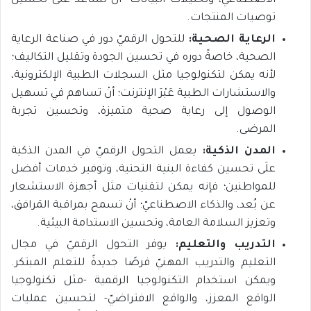
الاصطناعيّ، وتحليلات البيانات- أنْ تساعد علَى تحسين
توصيات المنتجات.
الرعاية الصحية:
للتحول الرقميّ دور في صناعة الرعاية
الصحية، خاصةً دوره في تحسين الجودة وتقليل التكاليف؛
لأنه يمكن لتكنولوجيا مثل السجلات الطبية الإلكترونية،
والاستشارات الطبية عَبْرَ الإنترنت؛ أنْ تساهم في تسهيل
الوصول إلى رعاية صحية متميزة، وتحسين تجربة
المرضى.
المدن الذكية:
يعمل التحول الرقميّ في المدن الذكية
علَى تحسين كفاءة البنية التحتية، وتوفير خدمات أفضل
للمواطنين؛ فإنه يمكن لتقنيات مثل أجهزة الاستشعار
عن بُعد، والذكاء الاصطناعيّ؛ أنْ تسمح بمراقبة المَرافق،
وتعزيز السلامة العامة، وتحسين الاستدامة البيئية.
التدريب والتعليم:
يوفر التحول الرقميّ في مجال
التعليم والتدريب المهنيّ فرصًا جديدةً للتعلم المبتكر.
ويمكن استخدام التكنولوجيا الرقمية -مثل تكنولوجيا
الواقع المعزز، والواقع الافتراضيّ- لتحسين عمليات