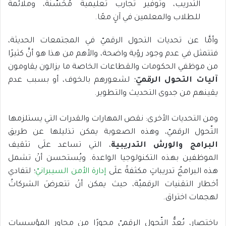
التدريب، وتوفير تجارب تعليمية مُحَسَّنة، وملائمة
للطلاب والمعلمين في آنٍ معًا.
وأمَّا عن تحديات التحول الرقميّ في المجتمعات الحديثة،
فتتمثل في عدم وجود رؤية واضحة، والأهم من هذا هو أنَّ كثيرًا
من موظفي الحكومات والقطاعات الخاصة ما يزالون يقاومون
آليات التحول الرقميّ
؛ لشعورهم بالخوف، أو بسبب عدم
يقينهم من جدوى التحديث والتطوير.
ومن التحديات الأخرى: نقص المهارات والقدرات التي يستلزمها
التّحول الرقميّ، وهذه الصعوبة يمكن تذليلها عن طريق
البرامج والورش التدريبية
، التي تساعد علَى تثقيف
الموظفين بهذه التكنولوجيا الواعدة. ويُستحسن أنْ تشمل
هذه البرامجُ تدريباتٍ مكثفةً علَى
إدارة الأمن السيبرانيّ
؛ لتفادي
أخطار التقنيات الرقميّة، حيث يمكن أنْ تتعرضَ الشركاتُ
لهجمات اختراق.
باختصار، يُعدُّ التّحول الرقميّ محورًا من محاور المؤسسات