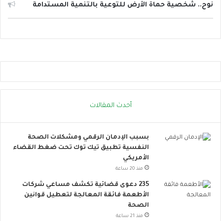
ا
ا
نوح.. شخصية حماة الأرض للتوعية بالتنمية المستدامة
ل
ل
ح
ت
ر
و
ا
ا
ر
ص
ة
ل
.
ا
.
ل
إ
ا
أحدث المقالات
ج
ج
ر
ت
ا
م
بسبب الإدمان الرقمي ومشكلات الصحة
ء
ا
النفسية تطبيق تيك توك تحت ضغط القضاء
ا
ع
الأمريكي
ت
ي
ب
ت
منذ 20 ساعة
س
ت
235 دعوى قضائية تكشف مساعي شركات
ي
س
الأطعمة فائقة المعالجة لتعطيل قوانين
ط
ع
الصحة
ة
.
منذ 21 ساعة
ت
.