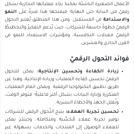
الأعمال الصغيرة الناشئة يمكننا بناء عملياتها التجارية بشكل
رقميّ من البداية حتى النهاية؛ فيمنحها هذا قدرةً علَى
النمو
والاستدامة
في المستقبل. ومن هذا المنطلق يُعتبر التحول
الرقميّ خطوةً حاسمةً للشركات، حيث يُدعم التفكيرُ والتخطيطُ
الرقميّ معدلات التنافسية، ومؤشرات الاستعداد للنمو في
القرن الحادي والعشرين.
فوائد التحول الرقميّ
زيادة الكفاءة وتحسين الإنتاجية:
يمكن للتحول
الرقميّ تحسين كفاءة العمليات وزيادة الإنتاجية، وهذا عن
طريق تطبيق التكنولوجيا الرقمية. ويمكن اتمام العمليات
المتكررة وإدارة البيانات بشكل أكثر فاعليةً؛ فنوفر الوقتَ،
ونُقلل الجهدَ والأخطاءَ البشرية.
تحسين تجربة العملاء:
يتيح التّحول الرقمي للشركات
توفير تجربة عملاء مُحَسَّنة ومتكاملة. وحينئذٍ يمكن
للعملاء الوصول إلى المنتجات والخدمات بسهولة عبر