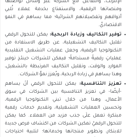
الإنترنت، والتفاعل مع الشركة عَبْرَ وسائل تواصلها
ومنصاتها الرقمية، والاستمتاع بخدمة عملاء تُلبي
أذواقهم وتفضيلاتهم الشرائية؛ مما يساهم في النمو
الاقتصاديّ.
توفير التكاليف وزيادة الربحية:
يمكن للتحول الرقمي
تقليل التكاليف التشغيلية، عن طريق الاستفادة من
التكنولوجيا الرقمية، وجعل عمليات التشغيل التقليدية
عملياتٍ رقميةً مستدامةً؛ فيمكن للشركات حينئذٍ توفير
الموارد والوقت، وتقليل التكاليف المرتبطة بالتشغيل،
وهذا يساهم في زيادة الربحية، ويُعزز نموَّ الشركات.
تعزيز التنافسية:
يمكن للتحول الرقمي أنْ يساهم
-أيضًا- في تعزيز التنافسية بين الشركات في سوق
الأعمال، وهذا من خلال تبني التكنولوجيا الرقمية،
وتحسين العمليات التشغيلية، وتقديم خدمات رقمية
مبتكرة تعمل علَى جذب مزيد من العملاء. كما يمكن
للتحول الرقميّ تمكين الشركات من اكتشاف فرص جديدة
للابتكار، وتطوير منتجاتها وخدماتها؛ لتلبية احتياجات