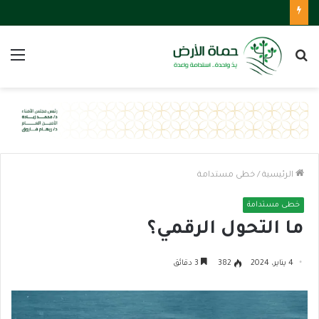
بحث
الق
عن
الرئيسية
/
خطى مستدامة
خطى مستدامة
ما التحول الرقمي؟
4 يناير، 2024
382
3 دقائق