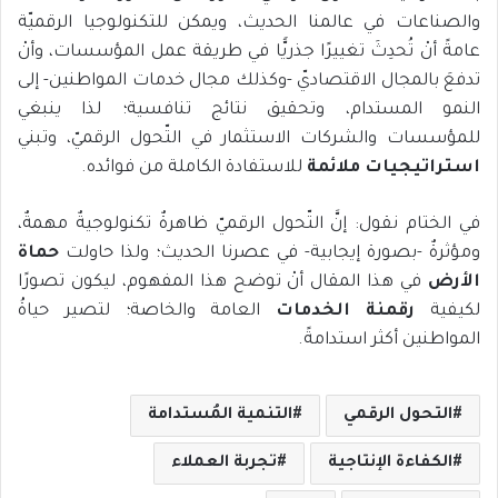
والصناعات في عالمنا الحديث، ويمكن للتكنولوجيا الرقميّة
عامةً أنْ تُحدِثَ تغييرًا جذريًّا في طريقة عمل المؤسسات، وأنْ
تدفعَ بالمجال الاقتصاديّ -وكذلك مجال خدمات المواطنين- إلى
النمو المستدام، وتحقيق نتائج تنافسية؛ لذا ينبغي
للمؤسسات والشركات الاستثمار في التّحول الرقميّ، وتبني
استراتيجيات ملائمة
للاستفادة الكاملة من فوائده.
في الختام نقول: إنَّ التّحول الرقميّ ظاهرةٌ تكنولوجيةٌ مهمةٌ،
ومؤثرةٌ -بصورة إيجابية- في عصرنا الحديث؛ ولذا حاولت
حماة
الأرض
في هذا المقال أنْ توضح هذا المفهوم، ليكون تصورًا
لكيفية
رقمنة الخدمات
العامة والخاصة؛ لتصير حياةُ
المواطنين أكثر استدامةً.
التحول الرقمي
التنمية المُستدامة
الكفاءة الإنتاجية
تجربة العملاء