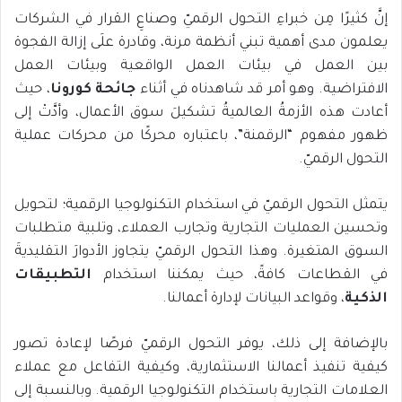
إنَّ كثيرًا مِن خبراءِ التحول الرقميّ وصناعِ القرار في الشركات
يعلمون مدى أهمية تبني أنظمة مرنة، وقادرة علَى إزالة الفجوة
بين العمل في بيئات العمل الواقعية وبيئات العمل
الافتراضية. وهو أمر قد شاهدناه في أثناء
جائحة كورونا
، حيث
أعادت هذه الأزمةُ العالميةُ تشكيلَ سوق الأعمال، وأدَّتْ إلى
ظهور مفهوم “الرقمنة”، باعتباره محركًا من محركات عملية
التحول الرقميّ.
يتمثل التحول الرقميّ في استخدام التكنولوجيا الرقمية؛ لتحويل
وتحسين العمليات التجارية وتجارب العملاء، وتلبية متطلبات
السوق المتغيرة. وهذا التحول الرقميّ يتجاوز الأدوارَ التقليديةَ
في القطاعات كافةً، حيث يمكننا استخدام
التطبيقات
الذكية
، وقواعد البيانات لإدارة أعمالنا.
بالإضافة إلى ذلك، يوفر التحول الرقميّ فرصًا لإعادة تصور
كيفية تنفيذ أعمالنا الاستثمارية، وكيفية التفاعل مع عملاء
العلامات التجارية باستخدام التكنولوجيا الرقمية. وبالنسبة إلى