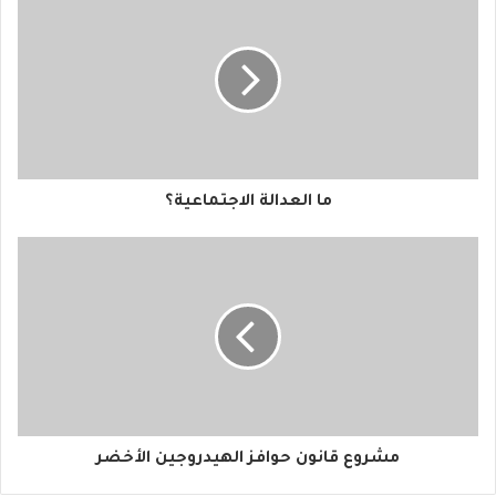
ك
ا
ل
إ
ل
ك
ت
ر
و
ما العدالة الاجتماعية؟
ن
ي
مشروع قانون حوافز الهيدروجين الأخضر