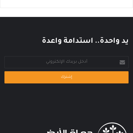
ي
ع
ا
ل
م
ي
يد واحدة.. استدامة واعدة
أدخل
بريدك
الإلكتروني