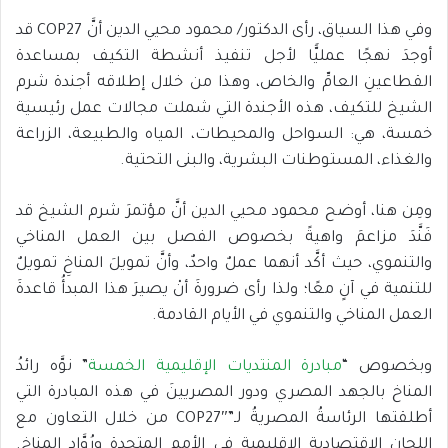
وفي هذا السياق، رأى الدكتور/ محمود محيي الدين أنَّ COP27 قد
أوجدَ نهجًا عمليًّا لأجل تنفيذ أنشطة التكيف بمساعدة
القطاعينِ العامِّ والخاص، وهذا من خلال إطلاقه أجندة شرم
الشيخ للتكيف، هذه الأجندة التي شملت مجالات عمل رئيسية
خمسة، هي: السواحل والمحيطات، المياه والطبيعة، الزراعة
والغذاء، المستوطنات البشرية، والبنى التحتية.
ومِن هنا، أوضح محمود محيي الدين أنَّ مؤتمرَ شرم الشيخ قد
فَنَّدَ مزاعمَ واهيةً بخصوص الفصل بين العمل المناخي
والتنموي، حيث أكَّد أنهما عملٌ واحدٌ، وأنَّ تمويلَ المناخِ تمويلٌ
للتنمية في آنٍ معًا؛ ولذا رأى ضرورةَ أنْ يصيرَ هذا المبدأُ قاعدةَ
العمل المناخي والتنموي في الأيام القادمة.
وبخصوص “
مبادرة المنتديات الإقليمية الخمسة
” نوَّه رائدُ
المناخ بالجهد المصري ودور المصريينَ في هذه المبادرة التي
أطلقتها الرئاسةُ المصريةُ لـ”COP27″ من خلال التعاون مع
اللجان الاقتصادية الإقليمية في الأمم المتحدة ورُوَّادِ المناخ.