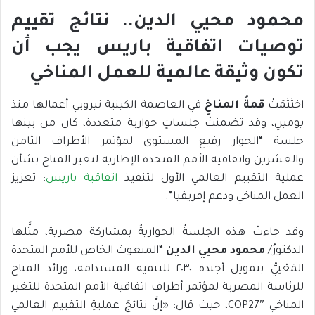
محمود محيي الدين.. نتائج تقييم
توصيات اتفاقية باريس يجب أن
تكون وثيقة عالمية للعمل المناخي
اختَتَمَتْ
قمةُ المناخِ
في العاصمة الكينية نيروبي أعمالها منذ
يومينِ، وقد تضمنتْ جلساتٍ حوارية متعددة، كان من بينها
جلسة “الحوار رفيع المستوى لمؤتمر الأطراف الثامن
والعشرين واتفاقية الأمم المتحدة الإطارية لتغير المناخ بشأن
عملية التقييم العالمي الأول لتنفيذ
اتفاقية باريس
: تعزيز
العمل المناخي ودعم إفريقيا”.
وقد جاءتْ هذه الجلسةُ الحواريةُ بمشاركة مصرية، مثَّلها
الدكتورُ/
محمود محيي الدين
“المبعوث الخاص للأمم المتحدة
المَعْنِيُّ بتمويل أجندة ٢٠٣٠ للتنمية المستدامة، ورائد المناخ
للرئاسة المصرية لمؤتمر أطراف اتفاقية الأمم المتحدة للتغير
المناخي COP27″، حيث قال: «إنَّ نتائجَ عمليةِ التقييم العالمي