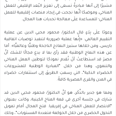
مشيرًا إلى أنها مبادرةٌ تسعى إلى تعزيز البُعد الإقليمي للعمل
المناخي، وموضحًا أنَّها نجحت في إيجاد منصات إقليمية للعمل
المناخي؛ للمساعدة علَى معالجة تحديات هذا المجال.
وعودًا علَى بِدْءٍ قال الدكتور/ محمود محيي الدين عن عملية
التقييم العالمي: «إنَّها عملية ضرورية لتنفيذ توصيات اتفاقية
باريس، ومن خلالها ستبرز النماذج الناجحة وطنيًّا وعالميًّا». أما
عن هذه النماج الوطنية فقد رأى بما لا يدع مجالًا للشك أنَّ
مصرَ قد استطاعتْ أنْ تُقدم نموذجًا لتوطين العمل المناخي
والتنموي، وهذا من خلال “المبادرة الوطنية للمشروعات
الخضراء الذكية”، التي رسمتِ الطريقَ إلى استثمارات خضراء
في المدن والقرى المصرية كافةً.
ومما هو جدير بالذِّكْر، هو أنَّ الدكتورَ/ محمود محيي الدين قد
شارك في جلسة أخرى في قمة المناخ الكينية، وكانت بعنوان
“الانتصار للعمل المناخي في إفريقيا: فتح المجال أمام تمويل
التحول الحضري من خلال الحوكمة متعددة المستويات”، وذلك