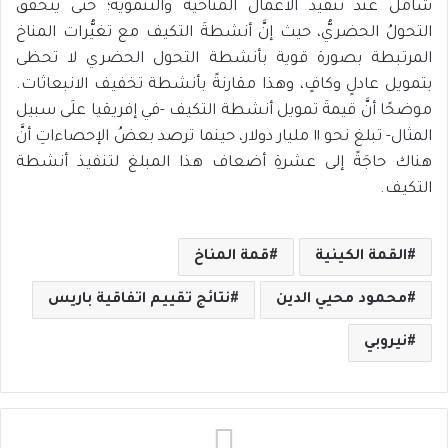
شامل عند تنفيد الأعمال المناخية والتنموية؛ حتى يتحققَ
التحولُ الحضريُّ، حيث إنَّ أنشطةَ التكيف مع تغيُّرات المناخ
المرتبطة بصورة قوية بأنشطة التحول الحضري لا تحظى
بتمويل عادلٍ وكافٍ، وهذا مقارنةً بأنشطة تخفيف الانبعاثات.
موضحًا أنَّ قيمةَ تمويل أنشطة التكيف -في إفريقيا علَى سبيل
المثال- تبلغ نحو ١١ مليار دولار، حينما ترصد بعضُ الإحصاءاتِ أنَّ
هناك حاجَةً إلى عشرةِ أضعاف هذا المبلغ لتنفيذ أنشطة
التكيف.
القمة الكينية
قمة المناخ
محمود محيي الدين
نتائج تقييم اتفاقية باريس
نيروبي