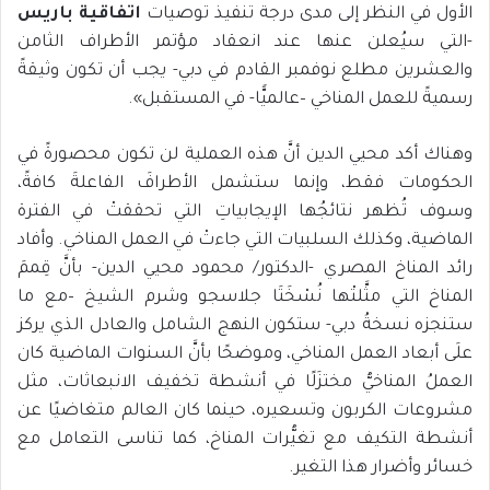
الأول في النظر إلى مدى درجة تنفيذ توصيات
اتفاقية باريس
-التي سيُعلن عنها عند انعقاد مؤتمر الأطراف الثامن
والعشرين مطلع نوفمبر القادم في دبي- يجب أن تكون وثيقةً
رسميةً للعمل المناخي –عالميًّا- في المستقبل».
وهناك أكد محيي الدين أنَّ هذه العملية لن تكون محصورةً في
الحكومات فقط، وإنما ستشمل الأطرافَ الفاعلةَ كافةً،
وسوف تُظهر نتائجُها الإيجابياتِ التي تحققتْ في الفترة
الماضية، وكذلك السلبيات التي جاءتْ في العمل المناخي. وأفاد
رائد المناخ المصري -الدكتور/ محمود محيي الدين- بأنَّ قِممَ
المناخ التي مثَّلتْها نُسْخَتَا جلاسجو وشرم الشيخ –مع ما
ستنجزه نسخةُ دبي- ستكون النهج الشامل والعادل الذي يركز
علَى أبعاد العمل المناخي، وموضحًا بأنَّ السنوات الماضية كان
العملُ المناخيُّ مختزَلًا في أنشطة تخفيف الانبعاثات، مثل
مشروعات الكربون وتسعيره، حينما كان العالم متغاضيًا عن
أنشطة التكيف مع تغيُّرات المناخ، كما تناسى التعامل مع
خسائر وأضرار هذا التغير.