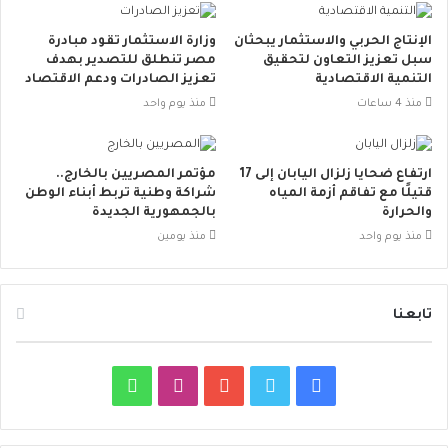
الإنتاج الحربي والاستثمار يبحثان
وزارة الاستثمار تقود مبادرة
سبل تعزيز التعاون لتحقيق
مصر تنطلق للتصدير بهدف
التنمية الاقتصادية
تعزيز الصادرات ودعم الاقتصاد
منذ 4 ساعات
منذ يوم واحد
ارتفاع ضحايا زلزال اليابان إلى 17
مؤتمر المصريين بالخارج..
قتيلًا مع تفاقم أزمة المياه
شراكة وطنية تربط أبناء الوطن
والحرارة
بالجمهورية الجديدة
منذ يوم واحد
منذ يومين
تابعنا
ف
ت
ي
ا
و
ي
و
و
ن
ا