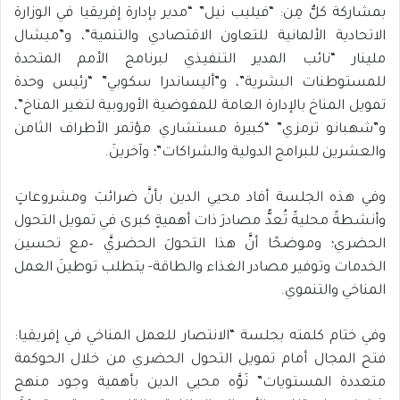
بمشاركة كلٌّ مِن: “فيليب نيل” “مدير بإدارة إفريقيا في الوزارة
الاتحادية الألمانية للتعاون الاقتصادي والتنمية”، و”ميشال
ملينار “نائب المدير التنفيذي لبرنامج الأمم المتحدة
للمستوطنات البشرية”، و”أليساندرا سكوبي” “رئيس وحدة
تمويل المناخ بالإدارة العامة للمفوضية الأوروبية لتغير المناخ”،
و”شهبانو ترمزي” “كبيرة مستشاري مؤتمر الأطراف الثامن
والعشرين للبرامج الدولية والشراكات”؛ وآخرينَ.
وفي هذه الجلسة أفاد محيي الدين بأنَّ ضرائبَ ومشروعاتٍ
وأنشطةً محليةً تُعدُّ مصادرَ ذات أهميةٍ كبرى في تمويل التحول
الحضري؛ وموضحًا أنَّ هذا التحولَ الحضريَّ –مع تحسين
الخدمات وتوفير مصادر الغذاء والطاقة- يتطلب توطينَ العمل
المناخي والتنموي.
وفي ختام كلمته بجلسة “الانتصار للعمل المناخي في إفريقيا:
فتح المجال أمام تمويل التحول الحضري من خلال الحوكمة
متعددة المستويات” نَوَّه محيي الدين بأهمية وجود منهج