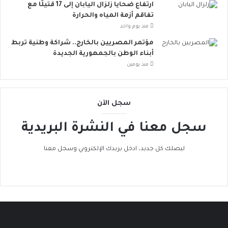
خ
ارتفاع ضحايا زلزال اليابان إلى 17 قتيلًا مع
ا
تفاقم أزمة المياه والحرارة
ط
منذ يوم واحد
ر
مؤتمر المصريين بالخارج.. شراكة وطنية تربط
ا
أبناء الوطن بالجمهورية الجديدة
ل
منذ يومين
إ
ج
ه
ا
سجل الآن
د
ا
سجل معنا في النشرة البريدية
ل
ح
ليصلك كل جديد، ادخل بريدك الإلكتروني وسجل معنا
ر
ا
ر
ي