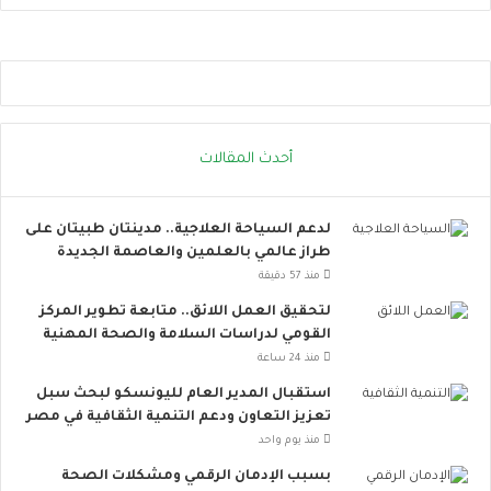
و
ا
ص
ل
ا
ل
ا
أحدث المقالات
ج
ت
م
لدعم السياحة العلاجية.. مدينتان طبيتان على
ا
طراز عالمي بالعلمين والعاصمة الجديدة
ع
ي
منذ 57 دقيقة
ت
لتحقيق العمل اللائق.. متابعة تطوير المركز
ت
القومي لدراسات السلامة والصحة المهنية
س
منذ 24 ساعة
ع
.
استقبال المدير العام لليونسكو لبحث سبل
.
تعزيز التعاون ودعم التنمية الثقافية في مصر
أ
منذ يوم واحد
و
بسبب الإدمان الرقمي ومشكلات الصحة
ر