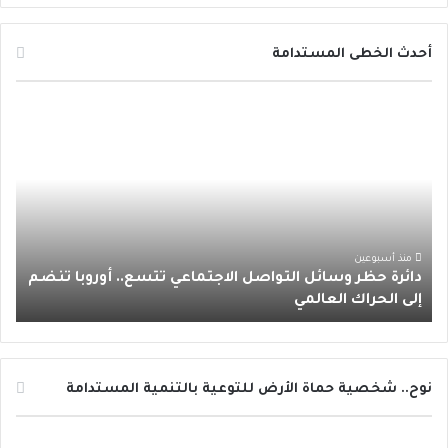
ي
و
و
ن
ا
س
ي
ت
س
ت
أحدث الخطى المستدامة
ب
ت
ي
ت
س
د
و
ر
و
ق
ا
ا
ئ
ك
ب
ر
ب
ر
ة
ا
ح
ظ
م
ر
منذ أسبوعين
دائرة حظر وسائل التواصل الاجتماعي تتسع.. أوروبا تنضم
و
إلى الحراك العالمي
س
ا
ئ
ل
ا
نوح.. شخصية حماة الأرض للتوعية بالتنمية المستدامة
ل
ت