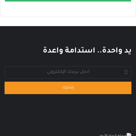
م
ي
يد واحدة.. استدامة واعدة
أدخل
بريدك
الإلكتروني