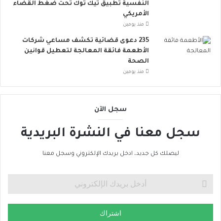
النفسية تطبيق تيك توك تحت ضغط القضاء
و
الأمريكي
ب
منذ يومين
ا
ت
235 دعوى قضائية تكشف مساعي شركات
ن
الأطعمة فائقة المعالجة لتعطيل قوانين
ض
الصحة
م
منذ يومين
إ
ل
ى
سجل الآن
ا
ل
سجل معنا في النشرة البريدية
ح
ر
ا
ليصلك كل جديد، ادخل بريدك الإلكتروني وسجل معنا
ك
ا
ل
ع
ا
اشتراك
ل