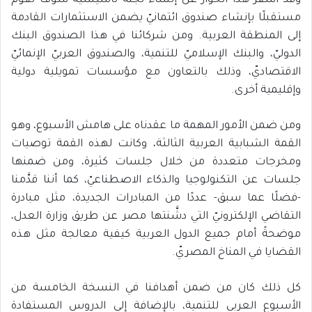
وقد أسفر هذا الحوار عن إنشاء لجنة تأسيسية سوف تقوم
مستقبلًا بإنشاء صندوق ائتمانيّ يضمن الاستثمارات القادمة
إلى المنطقة العربية. ومن شركائنا في هذا الصندوق البنك
الدوليّ، والبنك الإسلاميّ للتنمية، والصندوق العربيّ الإنمائيّ
الاقتصاديّ، وذلك بالتعاون مع مؤسسات تمويلية دولية
وإقليمية أخرى.
ومن ضمن الأمور المهمة ما عقدناه على هامش الأسبوع، وهو
القمة الشبابية العربية الثالثة، وكانت لهذه القمة توصيات
ومخرجات متعددة من خلال جلسات كثيرة، ومن ضمنها
جلسات عن التكنولوجيا والذكاء الاصطناعيّ، كما أننا قدَّمنا
-فضلًا عما سبق- عددًا من المبادرات الجديدة، مثل مبادرة
التقاضي الإلكترونيّ التي دشَّنتها مصر عن طريق وزارة العدل،
موضحةً أمام جميع الدول العربية كيفية معالجة مثل هذه
القضايا في المناخ المصريّ.
كل ذلك كان من ضمن أهدافنا في النسخة الخامسة من
الأسبوع العربي للتنمية، بالإضافة إلى الدروس المستفادة