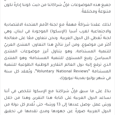
جميع هذه الموضوعات فإنَّ شراكاتنا من حيث كوننا إدارةً تكون
متنوعةً ومختلفةً.
لذلك عقدنا شراكةً مهمةً مع لجنة الأمم المتحدة الاقتصادية
والاجتماعية لغرب أسيا (الإسكوا) الموجودة في لبنان، وهي
لجنة تُغطي كل الدول العربية. ونحن نتعاون معًا على معالجة
أكثر من موضوع، ومن أبرز نتائج هذا التعاون: المنتدى العربيّ
للتنمية المستدامة، وهو يتناول أبرز موضوعات المنتدى
السياسيّ رفيع المستوى للتنمية المستدامة؛ وهو المنتدى
الذي ترفع إليه دول العالم التقارير الوطنية الطوعية للتنمية
المستدامة “Voluntary National Reviews”، ويُعقد كل سنة
في شهر يوليو بمدينة نيويورك.
بناءً على ما سبق فإنَّ شراكتنا مع الإسكوا تتلخص في أننا
نساعد الدول العربية على كتابة هذا التقرير، وهذا من خلال
ورش عمل -وصل عددها إلى 13 ورشة- حتى تُقدم كل دولة من
الدول العربية صورةً عن جهودها ومدى تقدمها في تحقيق