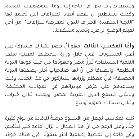
ونستعرض ما نحن في حاجة إليه، وما الموضوعات الجديدة،
وكذلك نستطيع أنْ نفهم أبعاد الصراعات التي تجتمع لها
“اللجنة المتعددة الأطراف للدول المعرضة للنزاعات”؛ من أجل
تقييم الوضع الراهن، وتحديد مشكلاتنا.
وأمَّا المكسب الثالث
: فهو أنَّ مصر تشارك مشاركةً على
أعلى المستويات؛ فمن خلال وزارة التخطيط المعنية بملف
التنمية المستدامة تَبرزُ مصرُ وجهودُها من حيث كونها الدولة
النظيفة. وانطلاقا من أنَّ لها صلاحياتٍ أكثر -بصفتها الدولة
المضيفة- فإنَّ معظم وزرائها يشاركون في هذا الحدث، وذلك
يساعدهم على عرْض مبادراتهم في المجالات المختلفة؛
وبالتالي تسمع الدول العربية لمصر، ويحدث تبادل خبرات،
وتبادل شبكات بصورة أوسع.
تلك المكاسب تجعل من الأسبوع فرصةً للإفادة من نواحٍ كثيرة
جدًّا، وعلى الرغم من أنَّ هذا المجال لا يزال أمامه كثير للتقدم،
وفي حاجة إلى تغطية إعلامية أكثر شمولًا؛ فإنَّ هناك فوائد