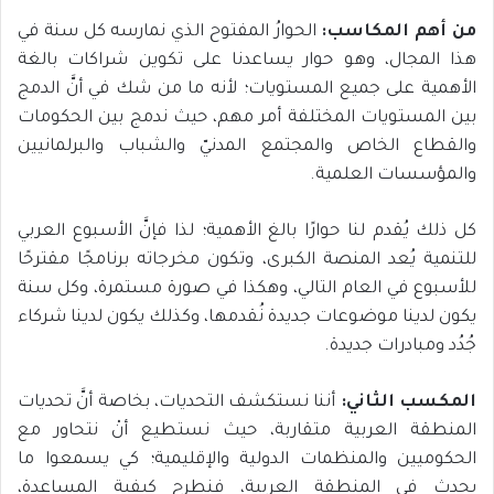
من أهم المكاسب:
الحوارُ المفتوح الذي نمارسه كل سنة في
هذا المجال، وهو حوار يساعدنا على تكوين شراكات بالغة
الأهمية على جميع المستويات؛ لأنه ما من شك في أنَّ الدمج
بين المستويات المختلفة أمر مهم، حيث ندمج بين الحكومات
والقطاع الخاص والمجتمع المدنيّ والشباب والبرلمانيين
والمؤسسات العلمية.
كل ذلك يُقدم لنا حوارًا بالغ الأهمية؛ لذا فإنَّ الأسبوع العربي
للتنمية يُعد المنصة الكبرى، وتكون مخرجاته برنامجًا مقترحًا
للأسبوع في العام التالي، وهكذا في صورة مستمرة، وكل سنة
يكون لدينا موضوعات جديدة نُقدمها، وكذلك يكون لدينا شركاء
جُدُد ومبادرات جديدة.
المكسب الثاني
:
أننا نستكشف التحديات، بخاصة أنَّ تحديات
المنطقة العربية متقاربة، حيث نستطيع أنْ نتحاور مع
الحكوميين والمنظمات الدولية والإقليمية؛ كي يسمعوا ما
يحدث في المنطقة العربية، فنطرح كيفية المساعدة،