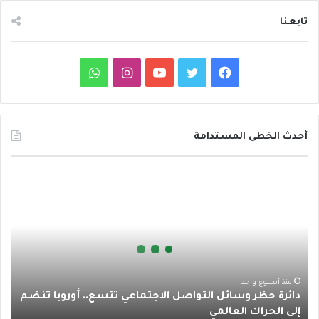
تابعنا
ف
ت
ي
ا
و
ي
و
و
ن
ا
س
ي
ت
س
ت
أحدث الخطى المستدامة
ب
ت
ي
ت
س
د
و
ر
و
ق
ا
ا
ئ
ك
ب
ر
ب
ر
ة
ا
ح
ظ
م
ر
منذ أسبوع واحد
دائرة حظر وسائل التواصل الاجتماعي تتسع.. أوروبا تنضم
و
إلى الحراك العالمي
س