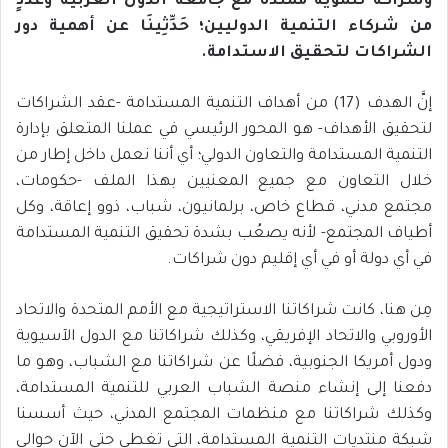
وشراكة تنموية ممتدة مع جامعة الدول العربية وعددٍ
من شركاء التنمية الدوليين؛ حَدِّثِينَا عن أهمية دور
الشراكات لتحقيق الاستدامة.
إنَّ الهدف (17) من أهداف التنمية المستدامة -عقد الشراكات
لتحقيق الأهداف- هو المحور الرئيسي في عملنا المتعلق بإدارة
التنمية المستدامة والتعاون الدولي؛ أي أننا نعمل داخل إطار من
خلال التعاون مع جميع المعنيين بهذا الملف -حكومات،
مجتمع مدني، قطاع خاص، برلمانيون، شباب، ذوو إعاقة، وكل
أطياف المجتمع- لأنه يصعُب بشدة تحقيق التنمية المستدامة
في أي دولة أو في أي إقليم دون شراكات.
مِن هنا، كانت شراكاتنا الاستراتيجية مع الأمم المتحدة والاتحاد
الأوروبي والاتحاد الإفريقي، وكذلك شراكاتنا مع الدول الآسيوية
ودول أمريكا الجنوبية، فضلًا عن شراكاتنا مع الشباب، وهو ما
دفعنا إلى إنشاء منصة الشباب العربي للتنمية المستدامة،
وكذلك شراكاتنا مع منظمات المجتمع المدني، حيث أسسنا
شبكة منتديات التنمية المستدامة، التي تغطي حتى الآن حوالي