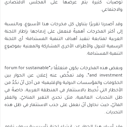
توصيات كثيرة يتم عرضها على المجلس الاقتصادي
والاجتماعي.
وقد أصدرنا تقريرًا يتناول كل مخرجات هذا الأسبوع، وبالنسبة
إلى أكثر المخرجات أهميةً فنعمل على إدماجها بإطار اللجنة
العربية لمتابعة تنفيذ أهداف التنمية المستدامة؛ أي اللجنة
الرسمية للدول والأطراف الأخرى المشاركة والمعنية بموضوع
التنمية المستدامة.
وبعض هذه المخرجات يكون متعلقًا بـ”forum for sustainable
and investment”، وقد تمخَّض عنه إعلان عن الحوار بين
الحكومات والمؤسسات الدولية والإقليمية؛ من أجل أنْ نحُدَّ من
الأخطار التي تُحيط بالاستثمار في المنطقة العربية، خاصةً في
ظل التحديات العالمية، مثل تحدي التغير المناخيّ، والفقر
المائيّ، حيث نحاول أنْ نعمل على جذب الاستثمار في ظل هذه
التحديات.