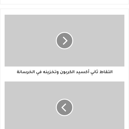
ر
ي
د
ك
ا
ل
إ
ل
ك
ت
ر
و
التقاط ثاني أكسيد الكربون وتخزينه في الخرسانة
ن
ي