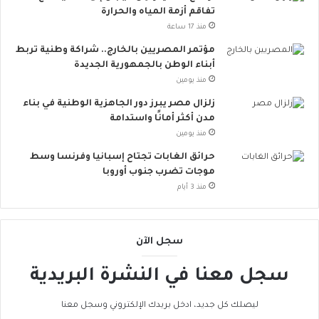
س
تفاقم أزمة المياه والحرارة
ع
منذ 17 ساعة
.
.
مؤتمر المصريين بالخارج.. شراكة وطنية تربط
أ
أبناء الوطن بالجمهورية الجديدة
و
منذ يومين
ر
زلزال مصر يبرز دور الجاهزية الوطنية في بناء
و
مدن أكثر أمانًا واستدامة
ب
منذ يومين
ا
ت
حرائق الغابات تجتاح إسبانيا وفرنسا وسط
ن
موجات تضرب جنوب أوروبا
ض
منذ 3 أيام
م
إ
ل
سجل الآن
ى
ا
سجل معنا في النشرة البريدية
ل
ح
ر
ليصلك كل جديد، ادخل بريدك الإلكتروني وسجل معنا
ا