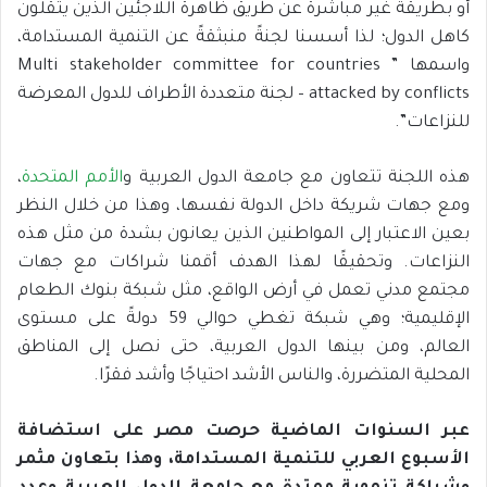
أو بطريقة غير مباشرة عن طريق ظاهرة اللاجئين الذين يثقلون
كاهل الدول؛ لذا أسسنا لجنةً منبثقةً عن التنمية المستدامة،
واسمها ” Multi stakeholder committee for countries
attacked by conflicts – لجنة متعددة الأطراف للدول المعرضة
للنزاعات”.
هذه اللجنة تتعاون مع جامعة الدول العربية و
الأمم المتحدة
،
ومع جهات شريكة داخل الدولة نفسها، وهذا من خلال النظر
بعين الاعتبار إلى المواطنين الذين يعانون بشدة من مثل هذه
النزاعات. وتحقيقًا لهذا الهدف أقمنا شراكات مع جهات
مجتمع مدني تعمل في أرض الواقع، مثل شبكة بنوك الطعام
الإقليمية؛ وهي شبكة تغطي حوالي 59 دولةً على مستوى
العالم، ومن بينها الدول العربية، حتى نصل إلى المناطق
المحلية المتضررة، والناس الأشد احتياجًا وأشد فقرًا.
عبر السنوات الماضية حرصت مصر على استضافة
الأسبوع العربي للتنمية المستدامة، وهذا بتعاون مثمر