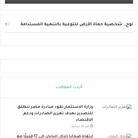
ا
ئ
ل
ا
نوح.. شخصية حماة الأرض للتوعية بالتنمية المستدامة
ل
ت
و
ا
ص
ل
ا
ل
ا
أحدث المقالات
ج
ت
م
وزارة الاستثمار تقود مبادرة مصر تنطلق
ا
للتصدير بهدف تعزيز الصادرات ودعم
ع
الاقتصاد
ي
ت
منذ 16 ساعة
ت
ارتفاع ضحايا زلزال اليابان إلى 17 قتيلًا مع