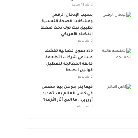
ت
منذ 18 ساعة
ن
ض
بسبب الإدمان الرقمي
م
ومشكلات الصحة النفسية
إ
تطبيق تيك توك تحت ضغط
ل
القضاء الأمريكي
ى
منذ يومين
ا
235 دعوى قضائية تكشف
ل
مساعي شركات الأطعمة
ح
فائقة المعالجة لتعطيل
ر
قوانين الصحة
ا
منذ يومين
ك
ا
فيفا يتراجع عن بيع حصص
ل
في كأس العالم بعد تهديد
ع
أوروبي.. ما الذي أثار الأزمة؟
ا
منذ 3 أيام
ل
م
ي