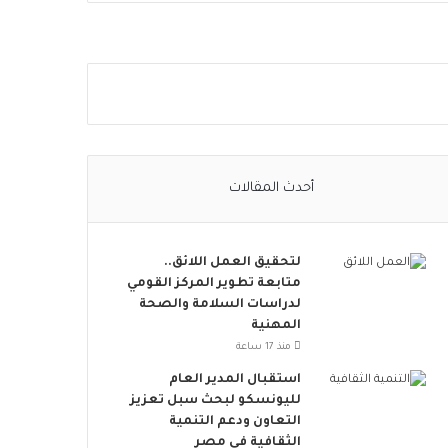
ا
ل
ا
ج
ت
م
ا
ع
ي
أحدث المقالات
ت
ت
س
لتحقيق العمل اللائق..
ع
متابعة تطوير المركز القومي
.
لدراسات السلامة والصحة
.
المهنية
أ
و
منذ 17 ساعة
ر
استقبال المدير العام
و
لليونسكو لبحث سبل تعزيز
ب
التعاون ودعم التنمية
ا
الثقافية في مصر