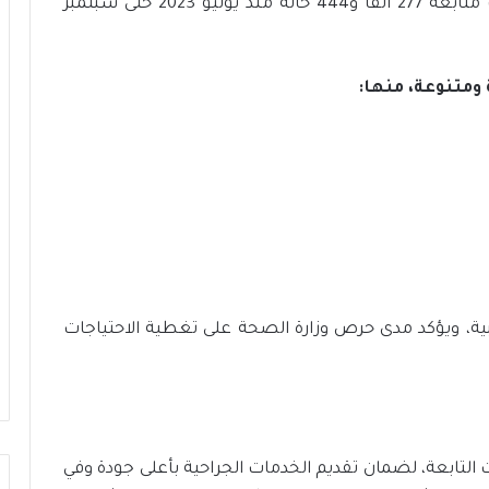
311 ألفًا و905 اتصالات عبر الخط الساخن، وتمت متابعة 277 ألفًا و444 حالة منذ يوليو 2023 حتى سبتمبر
متنوعة، منها:
ية، ويؤكد مدى حرص وزارة الصحة على تغطية الاحتياجات
 التابعة، لضمان تقديم الخدمات الجراحية بأعلى جودة وفي