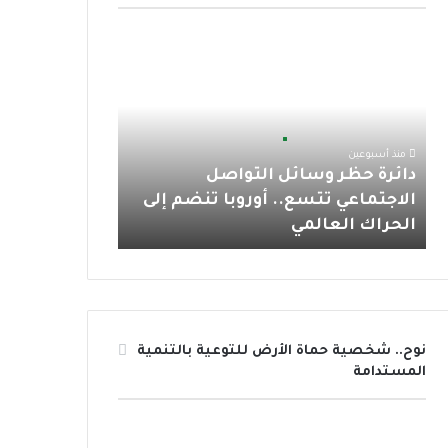
و
ر
و
ق
ا
د
ك
ب
ر
ب
ا
ئ
ا
ر
ة
م
ح
منذ أسبوعين
ظ
دائرة حظر وسائل التواصل
ر
الاجتماعي تتسع.. أوروبا تنضم إلى
و
الحراك العالمي
س
ا
ئ
ل
ا
ل
نوح.. شخصية حماة الأرض للتوعية بالتنمية
ت
المستدامة
و
ا
ص
ل