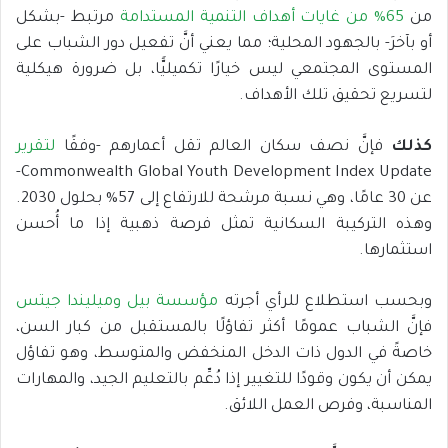
من
65% من غايات أهداف التنمية المستدامة
مرتبط -بشكل
أو بآخرَ- بالجهود المحلية؛ مما يعني أنَّ تفعيل دور الشباب على
المستوى المجتمعي ليس خيارًا تكميليًّا، بل ضرورة هيكلية
لتسريع تحقيق تلك الأهداف.
كذلك
فإنَّ نصف سكان العالم تقل أعمارهم -وفقًا
لتقرير
Commonwealth Global Youth Development Index Update-
عن 30 عامًا، وهي نسبة مرشحة للارتفاع إلى 57% بحلول 2030.
وهذه التركيبة السكانية تمثل فرصة ذهبية إذا ما أُحسن
استثمارها.
وبحسب استطلاع للرأي أجرته
مؤسسة بيل وميليندا جيتس
فإنَّ الشباب عمومًا أكثر تفاؤلًا بالمستقبل من كبار السن،
خاصةً في الدول ذات الدخل المنخفض والمتوسط، وهو تفاؤل
يمكن أن يكون وقودًا للتغيير إذا دُعِّم بالتعليم الجيد، والمهارات
المناسبة، وفرص العمل اللائق.