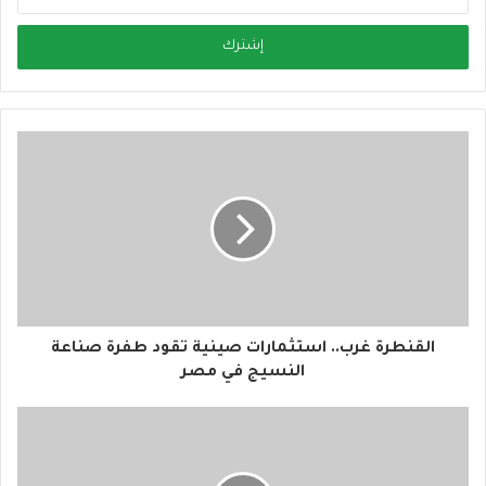
د
خ
ل
ب
ر
ي
د
ك
ا
ل
إ
ل
ك
ت
ر
و
القنطرة غرب.. استثمارات صينية تقود طفرة صناعة
ن
النسيج في مصر
ي