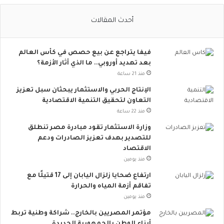
ل
ا
أحدث المقالات
ج
ت
م
فيفا يتراجع عن بيع حصص في كأس العالم
ا
بعد تهديد أوروبي.. ما الذي أثار الأزمة؟
ع
ي
منذ 21 ساعة
ت
الإنتاج الحربي والاستثمار يبحثان سبل تعزيز
ت
التعاون لتحقيق التنمية الاقتصادية
س
منذ 22 ساعة
ع
.
وزارة الاستثمار تقود مبادرة مصر تنطلق
.
للتصدير بهدف تعزيز الصادرات ودعم
أ
الاقتصاد
و
منذ يومين
ر
ارتفاع ضحايا زلزال اليابان إلى 17 قتيلًا مع
و
تفاقم أزمة المياه والحرارة
ب
منذ يومين
ا
ت
مؤتمر المصريين بالخارج.. شراكة وطنية تربط
ن
أبناء الوطن بالجمهورية الجديدة