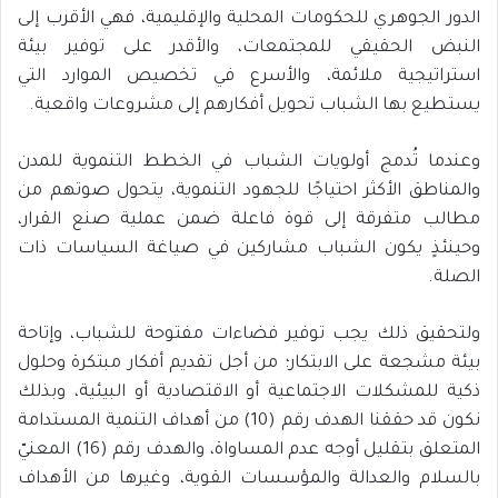
الدور الجوهري للحكومات المحلية والإقليمية، فهي الأقرب إلى
النبض الحقيقي للمجتمعات، والأقدر على توفير بيئة
استراتيجية ملائمة، والأسرع في تخصيص الموارد التي
يستطيع بها الشباب تحويل أفكارهم إلى مشروعات واقعية.
وعندما تُدمج أولويات الشباب في الخطط التنموية للمدن
والمناطق الأكثر احتياجًا للجهود التنموية، يتحول صوتهم من
مطالب متفرقة إلى قوة فاعلة ضمن عملية صنع القرار،
وحينئذٍ يكون الشباب مشاركين في صياغة السياسات ذات
الصلة.
ولتحقيق ذلك يجب توفير فضاءات مفتوحة للشباب، وإتاحة
بيئة مشجعة على الابتكار؛ من أجل تقديم أفكار مبتكرة وحلول
ذكية للمشكلات الاجتماعية أو الاقتصادية أو البيئية، وبذلك
نكون قد حققنا الهدف رقم (10) من أهداف التنمية المستدامة
المتعلق بتقليل أوجه عدم المساواة، والهدف رقم (16) المعنيّ
بالسلام والعدالة والمؤسسات القوية، وغيرها من الأهداف