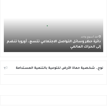
د
و
ر
و
ق
ا
ا
ئ
ك
ب
ر
ب
ر
ة
ا
ح
ظ
م
ر
منذ أسبوع واحد
دائرة حظر وسائل التواصل الاجتماعي تتسع.. أوروبا تنضم
و
إلى الحراك العالمي
س
ا
ئ
ل
ا
نوح.. شخصية حماة الأرض للتوعية بالتنمية المستدامة
ل
ت
و
ا
ص
ل
ا