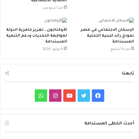
الحماية الاجتماعية
منذ أسبوعين
الإسكان الاجتماعي في مصر
الأوكتاجون.. تعزيز جاهزية الدولة
نموذج رائد للبنية التحتية
لمواجهة التحديات ودعم التنمية
المستدامة
المستدامة
منذ 4 أسابيع
6 يوليو، 2026
تابعنا
ف
ت
ي
ا
و
ي
و
و
ن
ا
س
ي
ت
س
ت
أحدث الخطى المستدامة
ب
ت
ي
ت
س