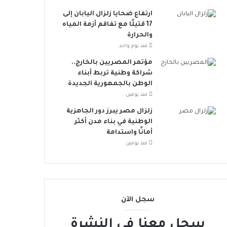
ت
ن
ارتفاع ضحايا زلزال اليابان إلى
ض
17 قتيلًا مع تفاقم أزمة المياه
م
والحرارة
إ
منذ يوم واحد
ل
مؤتمر المصريين بالخارج..
ى
شراكة وطنية تربط أبناء
ا
الوطن بالجمهورية الجديدة
ل
منذ يومين
ح
ر
زلزال مصر يبرز دور الجاهزية
ا
الوطنية في بناء مدن أكثر
ك
أمانًا واستدامة
ا
منذ يومين
ل
ع
ا
ل
م
سجل الآن
ي
سجل معنا في النشرة