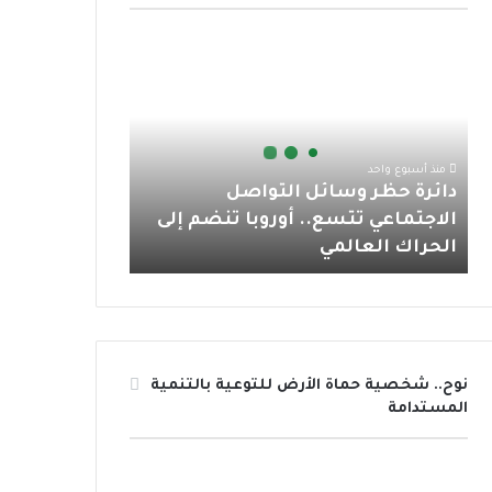
و
ر
و
ق
ا
د
ك
ب
ر
ب
ا
ئ
ا
ر
ة
م
ح
منذ أسبوع واحد
ظ
دائرة حظر وسائل التواصل
ر
الاجتماعي تتسع.. أوروبا تنضم إلى
و
الحراك العالمي
س
ا
ئ
ل
ا
ل
نوح.. شخصية حماة الأرض للتوعية بالتنمية
ت
المستدامة
و
ا
ص
ل