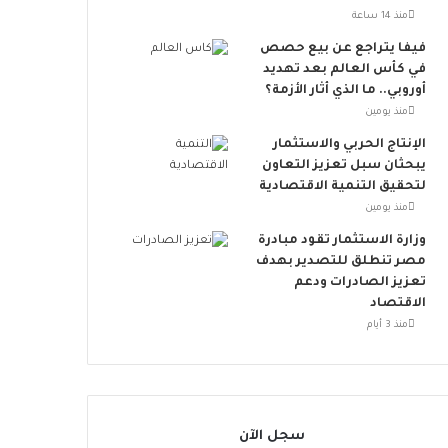
ت
منذ 14 ساعة
ن
ض
فيفا يتراجع عن بيع حصص
م
في كأس العالم بعد تهديد
إ
أوروبي.. ما الذي أثار الأزمة؟
ل
منذ يومين
ى
الإنتاج الحربي والاستثمار
ا
يبحثان سبل تعزيز التعاون
ل
لتحقيق التنمية الاقتصادية
ح
منذ يومين
ر
ا
وزارة الاستثمار تقود مبادرة
ك
مصر تنطلق للتصدير بهدف
ا
تعزيز الصادرات ودعم
ل
الاقتصاد
ع
منذ 3 أيام
ا
ل
م
ي
سجل الآن