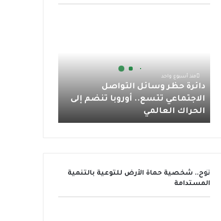
و
ر
و
ق
ا
د
ك
ب
ر
ب
ا
ئ
ا
ر
ة
م
ح
منذ أسبوع واحد
ظ
دائرة حظر وسائل التواصل
ر
الاجتماعي تتسع.. أوروبا تنضم إلى
و
الحراك العالمي
س
ا
ئ
ل
ا
ل
نوح.. شخصية حماة الأرض للتوعية بالتنمية
ت
المستدامة
و
ا
ص
ل