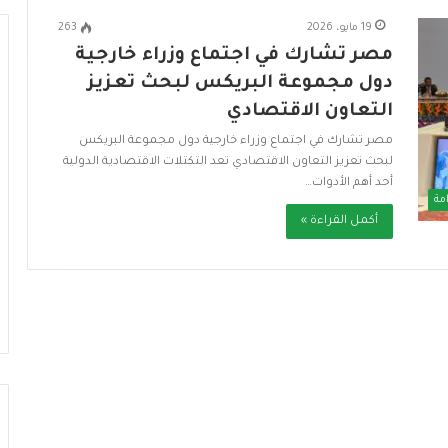
19 مايو، 2026
263
مصر تشارك في اجتماع وزراء خارجية
دول مجموعة البريكس لبحث تعزيز
التعاون الاقتصادي
ا
ل
مصر تشارك في اجتماع وزراء خارجية دول مجموعة البريكس
إ
لبحث تعزيز التعاون الاقتصادي تعد التكتلات الاقتصادية الدولية
س
أحد أهم الأدوات…
ك
مة
ا
أكمل القراءة »
ن
دي وزارة التضامن
منذ 4 أسابيع
ا
مظلة الحماية
الإسكان الاجتماعي في مصر نموذج
ل
رائد للبنية التحتية المستدامة
ا
ج
ت
م
ا
ع
ي