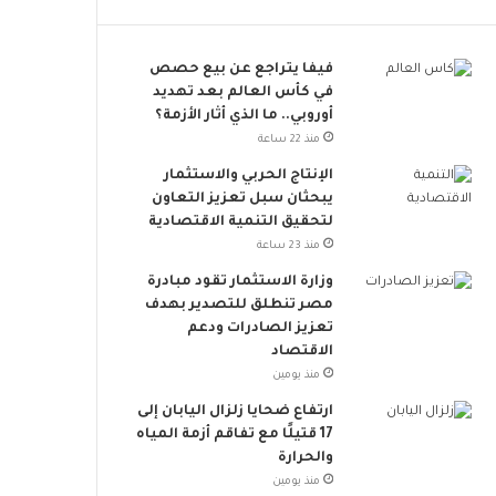
ت
م
ح
خ
د
ا
فيفا يتراجع عن بيع حصص
ي
ط
في كأس العالم بعد تهديد
ا
ر
أوروبي.. ما الذي أثار الأزمة؟
ت
ا
منذ 22 ساعة
و
ل
الإنتاج الحربي والاستثمار
د
إ
يبحثان سبل تعزيز التعاون
ع
ج
لتحقيق التنمية الاقتصادية
م
ه
منذ 23 ساعة
ا
ا
ل
د
وزارة الاستثمار تقود مبادرة
ت
ا
مصر تنطلق للتصدير بهدف
ن
ل
تعزيز الصادرات ودعم
م
ح
الاقتصاد
ي
ر
منذ يومين
ة
ا
ارتفاع ضحايا زلزال اليابان إلى
ا
ر
17 قتيلًا مع تفاقم أزمة المياه
ل
ي
والحرارة
م
س
منذ يومين