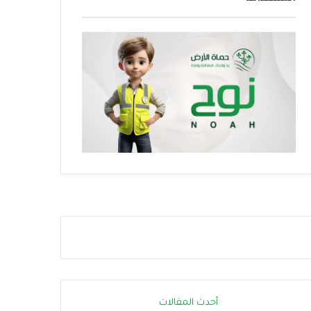
ز
ر
ج
ا
ا
ر
ه
ة
ز
.
ي
.
ة
إ
ا
ج
ل
ر
د
ا
و
ء
ل
ا
ة
ت
ل
ب
م
س
و
ي
ا
ط
ج
ة
ه
ت
ة
ق
ا
ل
أحدث المقالات
ل
ل