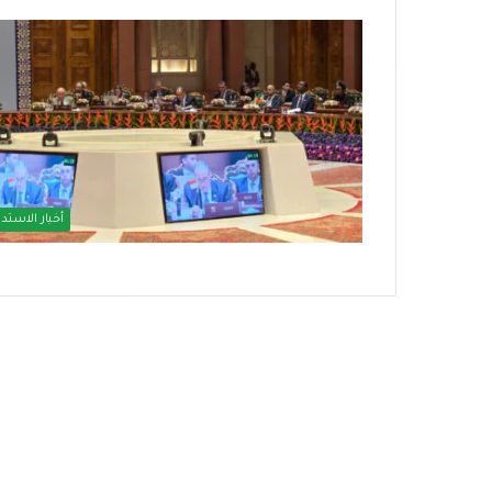
ب
ا
ل
ت
م
أخبار الاستدا
ك
منذ أسبوع واحد
منذ أسبوعين
ي
دائرة حظر وسائل التواصل
بالتمكين الاقتصا
ن
الاجتماعي تتسع.. أوروبا تنضم إلى
الاجتماعي توسع 
ا
الحراك العالمي
الاجتماعية
ل
ا
ق
ت
ص
ا
د