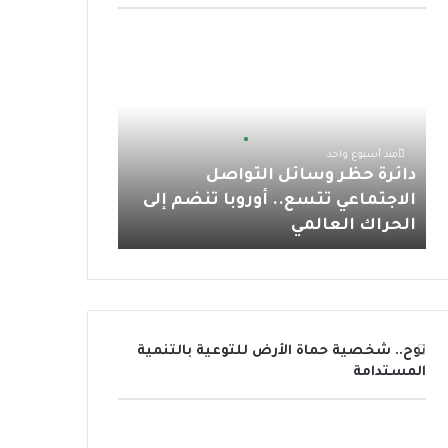
و
ر
و
ق
ا
د
ك
ب
ر
ب
ا
ئ
ا
ر
ة
م
ح
منذ أسبوع واحد
ظ
دائرة حظر وسائل التواصل
ر
الاجتماعي تتسع.. أوروبا تنضم إلى
و
الحراك العالمي
س
ا
ئ
ل
ا
ل
نوح.. شخصية حماة الأرض للتوعية بالتنمية
ت
المستدامة
و
ا
ص
ل