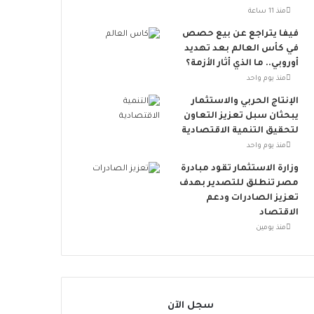
ت
منذ 11 ساعة
ن
ض
فيفا يتراجع عن بيع حصص
م
في كأس العالم بعد تهديد
إ
أوروبي.. ما الذي أثار الأزمة؟
ل
منذ يوم واحد
ى
الإنتاج الحربي والاستثمار
ا
يبحثان سبل تعزيز التعاون
ل
لتحقيق التنمية الاقتصادية
ح
منذ يوم واحد
ر
ا
وزارة الاستثمار تقود مبادرة
ك
مصر تنطلق للتصدير بهدف
ا
تعزيز الصادرات ودعم
ل
الاقتصاد
ع
منذ يومين
ا
ل
م
ي
سجل الآن