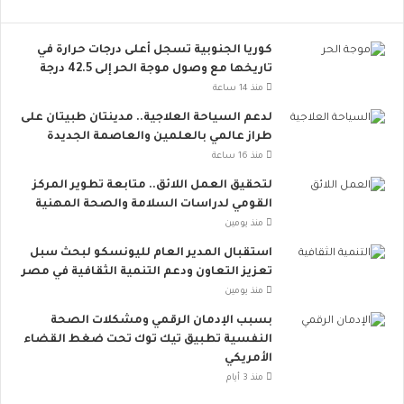
ل
ر
د
ا
كوريا الجنوبية تسجل أعلى درجات حرارة في
و
ء
تاريخها مع وصول موجة الحر إلى 42.5 درجة
ل
ا
ة
ت
منذ 14 ساعة
ل
ب
لدعم السياحة العلاجية.. مدينتان طبيتان على
م
س
طراز عالمي بالعلمين والعاصمة الجديدة
و
ي
منذ 16 ساعة
ا
ط
ج
ة
لتحقيق العمل اللائق.. متابعة تطوير المركز
ه
ت
القومي لدراسات السلامة والصحة المهنية
ة
ق
منذ يومين
ا
ل
استقبال المدير العام لليونسكو لبحث سبل
ل
ل
تعزيز التعاون ودعم التنمية الثقافية في مصر
ت
م
منذ يومين
ح
خ
د
ا
بسبب الإدمان الرقمي ومشكلات الصحة
ي
ط
النفسية تطبيق تيك توك تحت ضغط القضاء
ا
ر
الأمريكي
ت
ا
منذ 3 أيام
و
ل