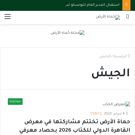
استقبال المدير العام لليونسكو لبحث سبل تعزيز التعاون ودعم التنمية الثقافية في مصر
بحث
الق
عن
الرئيسية
/
الجيش
الجيش
فعالياتنا
4 فبراير، 2026
1٬067
حماة الأرض تختتم مشاركتها في معرض
القاهرة الدولي للكتاب 2026 بحصاد معرفي