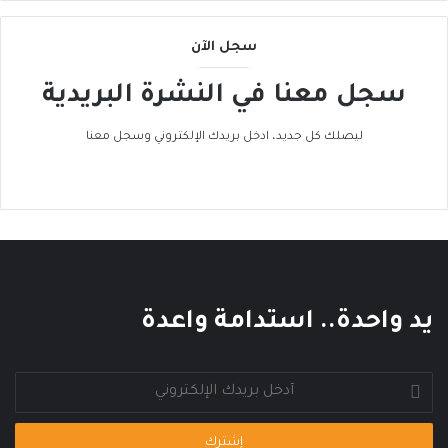
د
إ
ع
ج
سجل الآن
م
ه
ا
ا
سجل معنا في النشرة البريدية
ل
د
ت
ا
ن
ل
ليصلك كل جديد، ادخل بريدك الإلكتروني وسجل معنا
م
ح
ي
ر
ة
ا
ا
ر
ل
ي
م
س
ت
يد واحدة.. استدامة واعدة
د
ا
م
أدخل
ة
بريدك
الإلكتروني