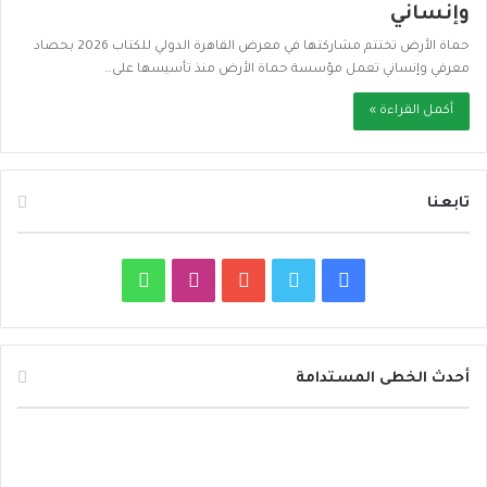
وإنساني
حماة الأرض تختتم مشاركتها في معرض القاهرة الدولي للكتاب 2026 بحصاد
معرفي وإنساني تعمل مؤسسة حماة الأرض منذ تأسيسها على…
أكمل القراءة »
تابعنا
ف
ت
ي
ا
و
ي
و
و
ن
ا
س
ي
ت
س
ت
أحدث الخطى المستدامة
ب
ت
ي
ت
س
ا
م
و
ر
و
ق
ا
ل
ع