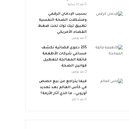
ع
ي
منذ 21 ساعة
م
ة
ظ
ا
بسبب الإدمان الرقمي
ل
ل
ومشكلات الصحة النفسية
ة
م
تطبيق تيك توك تحت ضغط
ا
س
القضاء الأمريكي
ل
ت
منذ يومين
ح
د
235 دعوى قضائية تكشف
م
ا
مساعي شركات الأطعمة
ا
م
فائقة المعالجة لتعطيل
ي
ة
قوانين الصحة
ة
منذ يومين
ا
ل
فيفا يتراجع عن بيع حصص
ا
في كأس العالم بعد تهديد
ج
أوروبي.. ما الذي أثار الأزمة؟
ت
منذ 3 أيام
م
ا
ع
ي
ة