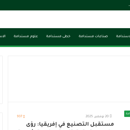
 لليونسكو لبحث سبل تعزيز التعاون ودعم التنمية الثقافية في مصر
لاستدامة
صناعات مستدامة
خطى مستدامة
علوم مستدامة
الاس
مة
20 نوفمبر، 2025
937
مستقبل التصنيع في إفريقيا: رؤى