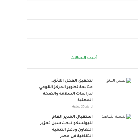
ر
ر
ة
ن
ا
م
ل
و
ت
ذ
ض
ج
ا
ر
م
ا
ن
ئ
أحدث المقالات
ا
د
ل
ل
ا
ل
لتحقيق العمل اللائق..
ج
ب
متابعة تطوير المركز القومي
ت
ن
لدراسات السلامة والصحة
م
ي
المهنية
ا
ة
ع
ا
منذ 20 ساعة
ي
ل
استقبال المدير العام
ت
ت
لليونسكو لبحث سبل تعزيز
و
ح
التعاون ودعم التنمية
س
ت
الثقافية في مصر