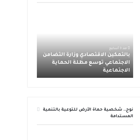
و
ر
و
ق
ا
ب
ا
ك
ب
ر
ب
ا
ل
ل
إ
ا
ت
س
م
ك
م
ك
ا
منذ 3 أسابيع
ي
ن
بالتمكين الاقتصادي وزارة التضامن
8 يوليو، 2026
ن
ا
الاجتماعي توسع مظلة الحماية
الإسكان الاج
ا
ل
الاجتماعية
رائد للبنية ا
ل
ا
ا
ج
ق
ت
ت
م
ص
ا
ا
ع
نوح.. شخصية حماة الأرض للتوعية بالتنمية
د
ي
المستدامة
ي
ف
و
ي
ز
م
ا
ص