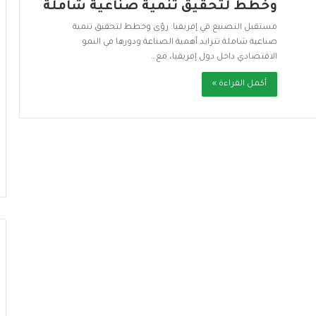
وخطط لتحقيق تنمية صناعية شاملة
د
مستقبل التصنيع في إفريقيا: رؤى وخطط لتحقيق تنمية
ا
صناعية شاملة تتزايد أهمية الصناعة ودورها في النمو
ئ
الاقتصادي داخل دول إفريقيا، مع…
ر
أكمل القراءة »
ة
ح
منذ أسبوعين
ظ
لحرارة.. إجراءات
دائرة حظر وسائل التواصل
ر
ر الإجهاد
الاجتماعي تتسع.. أوروبا تنضم إلى
و
الحراك العالمي
س
ا
ئ
ل
ا
ل
ت
و
ا
ص
ل