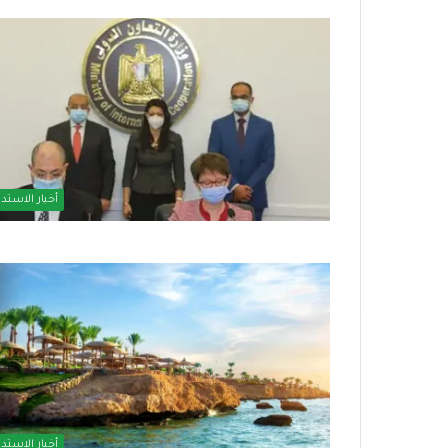
ب
ا
ل
ت
م
أخبار الاستدا
ك
منذ أسبوع واحد
منذ أسبوعين
ي
دائرة حظر وسائل التواصل
بالتمكين الاقتصا
ن
الاجتماعي تتسع.. أوروبا تنضم إلى
الاجتماعي توسع 
ا
الحراك العالمي
الاجتماعية
ل
ا
ق
ت
ص
ا
د
أخبار الاستدا