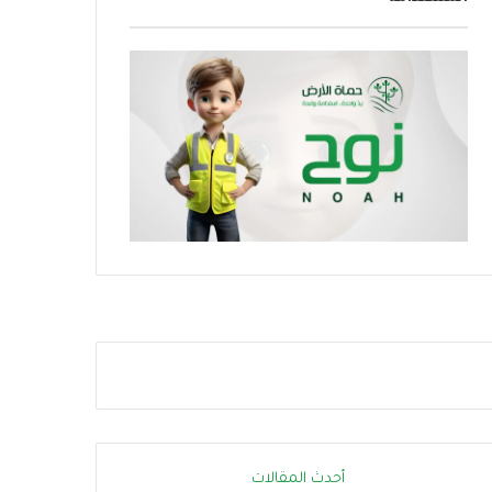
ز
ر
ج
ا
ا
ر
ه
ة
ز
.
ي
.
ة
إ
ا
ج
ل
ر
د
ا
و
ء
ل
ا
ة
ت
ل
ب
م
س
و
ي
ا
ط
ج
ة
ه
ت
ة
ق
ا
ل
أحدث المقالات
ل
ل