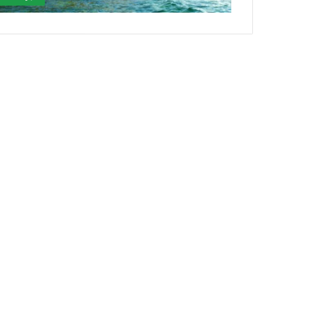
ي
و
ز
ا
ر
ة
ا
ل
ت
ض
ا
م
ن
ا
ل
ا
ج
ت
م
ا
ع
ي