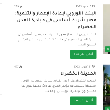
18 مايو، 2023
259
البنك الأوروبي لإعادة الإعمار والتنمية:
مصر شريك أساسي في مبادرة المدن
الخضراء
ا
ل
البنك الأوروبي لإعادة الإعمار والتنمية: مصر شريك أساسي في
إ
مبادرة المدن الخضراء في جلسة نقاشية على هامش الاجتماع
س
السنوي الذي…
ك
مة
ا
أكمل القراءة »
ن
دي وزارة التضامن
منذ 4 أسابيع
ا
مظلة الحماية
الإسكان الاجتماعي في مصر نموذج
31 أكتوبر، 2022
477
ل
المدينة الخضراء
رائد للبنية التحتية المستدامة
ا
ج
المدينة الخضراء على أرض الكنانة، يسابق المصريون الزمن
ت
استعداداً لاستضافة مؤتمر المناخ، لقاءاتٌ مكثفةٌ يقوم بها
م
المسئولون، والخبراء، ووسائلُ الإعلام،…
ا
ع
أكمل القراءة »
ي
مة