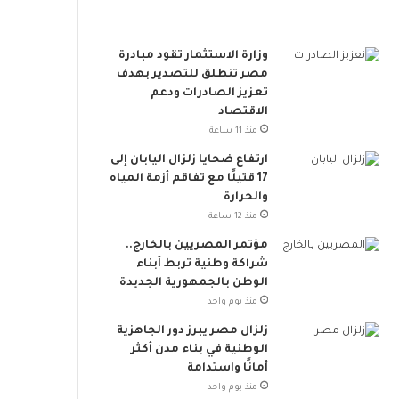
ت
م
ح
خ
د
ا
وزارة الاستثمار تقود مبادرة
ي
ط
مصر تنطلق للتصدير بهدف
ا
ر
تعزيز الصادرات ودعم
ت
ا
الاقتصاد
و
ل
منذ 11 ساعة
د
إ
ارتفاع ضحايا زلزال اليابان إلى
ع
ج
17 قتيلًا مع تفاقم أزمة المياه
م
ه
والحرارة
ا
ا
منذ 12 ساعة
ل
د
ت
ا
مؤتمر المصريين بالخارج..
ن
ل
شراكة وطنية تربط أبناء
م
ح
الوطن بالجمهورية الجديدة
ي
ر
منذ يوم واحد
ة
ا
زلزال مصر يبرز دور الجاهزية
ا
ر
الوطنية في بناء مدن أكثر
ل
ي
أمانًا واستدامة
م
س
منذ يوم واحد