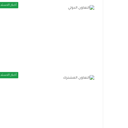
أخبار الاستدا
ا
ل
إ
س
ك
ا
منذ أسبوعين
ن
بالتمكين الاقتصادي وزارة التضامن
8 يوليو، 2026
ا
أخبار الاستدا
الاجتماعي توسع مظلة الحماية
الإسكان الاجتما
ل
الاجتماعية
رائد للبنية التحت
ا
ج
ت
م
ا
ع
ي