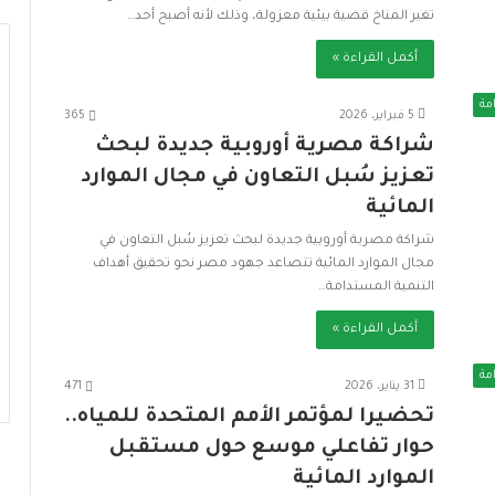
ت
تغير المناخ قضية بيئية معزولة، وذلك لأنه أصبح أحد…
د
ا
أكمل القراءة »
م
ة
مة
5 فبراير، 2026
365
شراكة مصرية أوروبية جديدة لبحث
تعزيز سُبل التعاون في مجال الموارد
المائية
شراكة مصرية أوروبية جديدة لبحث تعزيز سُبل التعاون في
مجال الموارد المائية تتصاعد جهود مصر نحو تحقيق أهداف
التنمية المستدامة…
أكمل القراءة »
مة
31 يناير، 2026
471
تحضيرا لمؤتمر الأمم المتحدة للمياه..
حوار تفاعلي موسع حول مستقبل
الموارد المائية