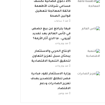
235 دعوى قضائية تكشف
م
و
مساعي شركات الأطعمة
خ
ب
فائقة المعالجة لتعطيل
ا
ا
قوانين الصحة
ط
ت
منذ 3 ساعات
ر
ن
ا
ض
فيفا يتراجع عن بيع حصص
ل
م
في كأس العالم بعد تهديد
إ
إ
أوروبي.. ما الذي أثار الأزمة؟
ج
ل
منذ يوم واحد
ه
ى
الإنتاج الحربي والاستثمار
ا
ا
يبحثان سبل تعزيز التعاون
د
ل
لتحقيق التنمية الاقتصادية
ا
ح
منذ يوم واحد
ل
ر
ح
ا
وزارة الاستثمار تقود مبادرة
ر
ك
مصر تنطلق للتصدير بهدف
ا
ا
تعزيز الصادرات ودعم
ر
ل
الاقتصاد
ي
ع
منذ يومين
ا
ل