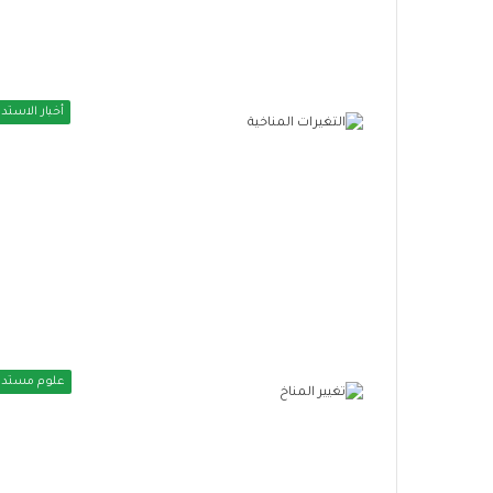
ت
ح
ت
ي
ة
أخبار الاستدا
ا
ل
م
س
ت
د
ا
م
ة
علوم مستدا