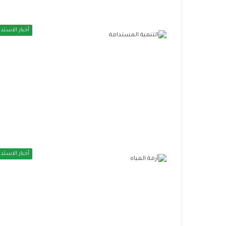
ف
ي
م
أخبار الاستدا
ص
ر
ن
م
و
ذ
ج
ر
ا
ئ
د
ل
أخبار الاستدا
ل
ب
ن
ي
ة
ا
ل