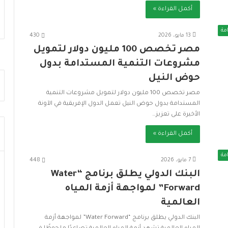
ز
أكمل القراءة »
ج
ا
مة
ه
13 مايو، 2026
430
ز
مصر تخصص 100 مليون دولار لتمويل
ي
مشروعات التنمية المستدامة بدول
ة
ا
حوض النيل
ل
مصر تخصص 100 مليون دولار لتمويل مشروعات التنمية
د
المستدامة بدول حوض النيل تعمل الدول الإفريقية في الآونة
و
الأخيرة على تعزيز…
ل
ة
أكمل القراءة »
ل
م
مة
7 مايو، 2026
448
و
ا
البنك الدولي يطلق برنامج “Water
ج
Forward” لمواجهة أزمة المياه
ه
العالمية
ة
ا
البنك الدولي يطلق برنامج “Water Forward” لمواجهة أزمة
ل