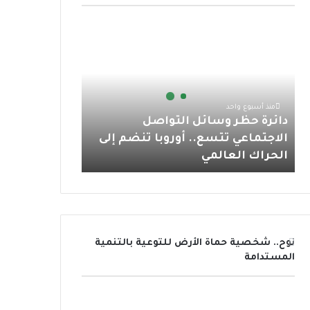
و
ر
و
ق
ا
د
ك
ب
ر
ب
ا
ئ
ا
ر
ة
م
ح
منذ أسبوع واحد
ظ
دائرة حظر وسائل التواصل
ر
الاجتماعي تتسع.. أوروبا تنضم إلى
و
الحراك العالمي
س
ا
ئ
ل
ا
ل
نوح.. شخصية حماة الأرض للتوعية بالتنمية
ت
المستدامة
و
ا
ص
ل