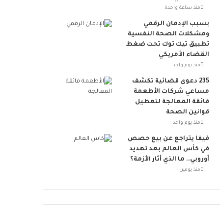
ت
منذ ساعة واحدة
ن
ض
بسبب الإدمان الرقمي
م
ومشكلات الصحة النفسية
إ
تطبيق تيك توك تحت ضغط
ل
القضاء الأمريكي
ى
منذ يوم واحد
ا
235 دعوى قضائية تكشف
ل
مساعي شركات الأطعمة
ح
فائقة المعالجة لتعطيل
ر
قوانين الصحة
ا
منذ يوم واحد
ك
ا
فيفا يتراجع عن بيع حصص
ل
في كأس العالم بعد تهديد
ع
أوروبي.. ما الذي أثار الأزمة؟
ا
منذ يومين
ل
م
ي