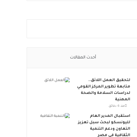
ا
ل
ا
ج
ت
م
ا
ع
ي
أحدث المقالات
ت
ت
س
لتحقيق العمل اللائق..
ع
متابعة تطوير المركز القومي
.
لدراسات السلامة والصحة
.
المهنية
أ
و
منذ 6 دقائق
ر
استقبال المدير العام
و
لليونسكو لبحث سبل تعزيز
ب
التعاون ودعم التنمية
ا
الثقافية في مصر