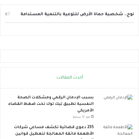
ا
ت
ا
نوح.. شخصية حماة الأرض للتوعية بالتنمية المستدامة
ل
ح
ر
ا
ر
ة
.
.
إ
أحدث المقالات
ج
ر
ا
بسبب الإدمان الرقمي ومشكلات الصحة
ء
النفسية تطبيق تيك توك تحت ضغط القضاء
ا
الأمريكي
ت
ب
منذ 17 ساعة
س
235 دعوى قضائية تكشف مساعي شركات
ي
الأطعمة فائقة المعالجة لتعطيل قوانين
ط