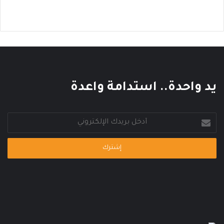
ا
ر
ي
يد واحدة.. استدامة واعدة
أدخل
بريدك
الإلكتروني