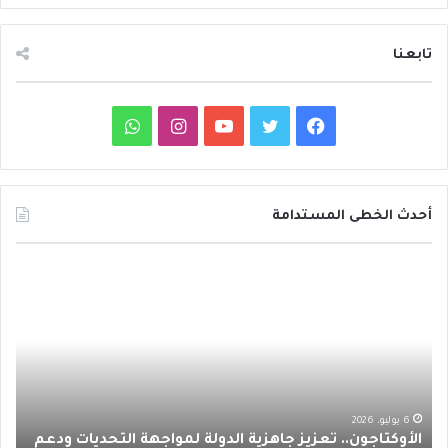
تابعنا
ف
ت
ي
ا
و
ي
و
و
ن
ا
س
ي
ت
س
ت
أحدث الخطى المستدامة
ب
ت
ي
ت
س
م
و
ر
و
ق
ا
ع
ا
ك
ب
ر
ب
ر
ت
ا
ف
ا
م
ع
6 يوليو، 2026
1 يوليو، 2026
الأوكتاجون.. تعزيز جاهزية الدولة لمواجهة التحديات ودعم
مع ا
د