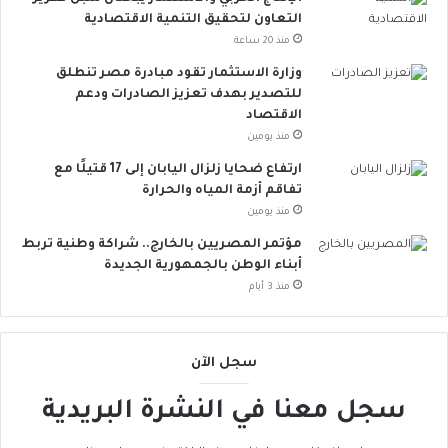
س
التعاون لتحقيق التنمية الاقتصادية
ي
منذ 20 ساعة
ط
ة
وزارة الاستثمار تقود مبادرة مصر تنطلق
ت
للتصدير بهدف تعزيز الصادرات ودعم
ق
الاقتصاد
ل
منذ يومين
ل
ارتفاع ضحايا زلزال اليابان إلى 17 قتيلًا مع
م
تفاقم أزمة المياه والحرارة
خ
منذ يومين
ا
ط
مؤتمر المصريين بالخارج.. شراكة وطنية تربط
ر
أبناء الوطن بالجمهورية الجديدة
ا
منذ 3 أيام
ل
إ
ج
سجل الآن
ه
ا
سجل معنا في النشرة البريدية
د
ا