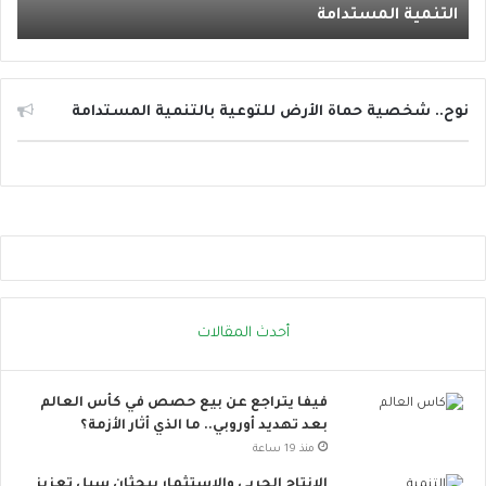
التنمية المستدامة
الإج
ر
ج
ا
ت
ا
نوح.. شخصية حماة الأرض للتوعية بالتنمية المستدامة
ل
ح
ر
ا
ر
ة
.
.
إ
أحدث المقالات
ج
ر
ا
فيفا يتراجع عن بيع حصص في كأس العالم
ء
بعد تهديد أوروبي.. ما الذي أثار الأزمة؟
ا
ت
منذ 19 ساعة
ب
الإنتاج الحربي والاستثمار يبحثان سبل تعزيز