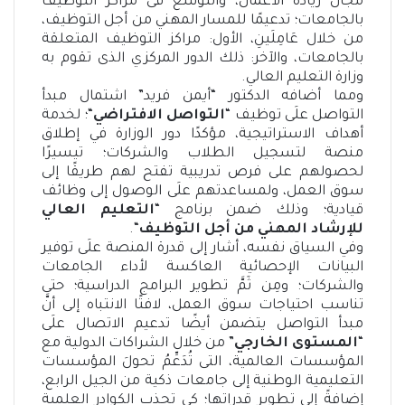
مجال ريادة الأعمال، والتوسع فى مراكز التوظيف
بالجامعات؛ تدعيمًا للمسار المهني من أجل التوظيف،
من خلال عَامِلَينِ، الأول: مراكز التوظيف المتعلقة
بالجامعات، والآخر: ذلك الدور المركزي الذى تقوم به
وزارة التعليم العالي.
ومما أضافه الدكتور “أيمن فريد” اشتمال مبدأ
التواصل علَى توظيف “
التواصل الافتراضي
“؛ لخدمة
أهداف الاستراتيجية، مؤكدًا دور الوزارة في إطلاق
منصة لتسجيل الطلاب والشركات؛ تيسيرًا
لحصولهم على فرص تدريبية تفتح لهم طريقًا إلى
سوق العمل، ولمساعدتهم علَى الوصول إلى وظائف
قيادية؛ وذلك ضمن برنامج “
التعليم العالي
للإرشاد المهني من أجل التوظيف
“.
وفي السياق نفسه، أشار إلى قدرة المنصة علَى توفير
البيانات الإحصائية العاكسة لأداء الجامعات
والشركات؛ ومِن ثَمَّ تطوير البرامج الدراسية؛ حتى
تناسب احتياجات سوق العمل، لافتًا الانتباه إلى أنَّ
مبدأ التواصل يتضمن أيضًا تدعيم الاتصال علَى
“
المستوى الخارجي
” من خلال الشراكات الدولية مع
المؤسسات العالمية، التى تُدَعِّمُ تحولَ المؤسسات
التعليمية الوطنية إلى جامعات ذكية من الجيل الرابع،
إضافةً إلى تطوير قدراتها؛ كي تجذب الكوادر العلمية