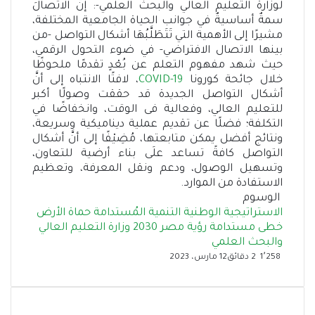
لوزارة التعليم العالي والبحث العلمي-: إنَّ الاتصالَ
سمةٌ أساسيةٌ في جوانب الحياة الجامعية المختلفة،
مشيرًا إلى الأهمية التي تَتَطَلَّبُهَا أشكال التواصل -من
بينها الاتصال الافتراضي- في ضوء التحول الرقمي،
حيث شهد مفهوم التعلم عن بُعْدٍ تقدمًا ملحوظًا
خلال جائحة كورونا
COVID-19
، لافتًا الانتباه إلى أنَّ
أشكال التواصل الجديدة قد حققت وصولًا أكبر
للتعليم العالي، وفعالية فى الوقت، وانخفاضًا في
التكلفة؛ فضلًا عن تقديم عملية ديناميكية وسريعة،
ونتائج أفضل يمكن متابعتها، مُضِيْفًا إلى أنَّ أشكال
التواصل كافةً تساعد علَى بناء أرضية للتعاون،
وتسهيل الوصول، ودعم ونقل المعرفة، وتعظيم
الاستفادة من الموارد.
الوسوم
الاستراتيجية الوطنية
التنمية المُستدامة
حماة الأرض
خطى مستدامة
رؤية مصر 2030
وزارة التعليم العالي
والبحث العلمي
1٬258
2 دقائق
12 مارس، 2023