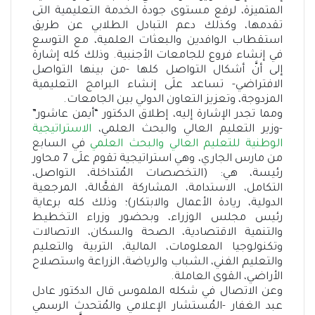
المتميزة، لرفع مستوى جودة الخدمة التعليمية التى
تقدمها، وكذلك دعم التبادل الطلابي عن طريق
استقطاب الوافدين والبعثات العلمية، مع التوسع
في إنشاء فروع للجامعات الأجنبية. وذلك كله إشارة
إلى أنَّ أشكال التواصل كلها -من بينها التواصل
الافتراضي- تساعد علَى إنشاء البرامج التعليمية
المزدوجة، وتعزيز التعاون الدولي بين الجامعات.
ومما تجدر الإشارة إليه، إطلاق الدكتور “أيمن عاشور”
-وزير التعليم العالي والبحث العلمي،
الاستراتيجية
الوطنية للتعليم العالي والبحث العلمي
في السابع
من مارس الجاري، وهي استراتيجية تقوم علَى 7 محاور
رئيسة، هي: (التخصصات المُتداخلة، التواصل،
التكامل، الاستدامة، المشاركة الفعَّالة، المرجعية
الدولية، ريادة الأعمال والابتكار)؛ وذلك كله برعاية
رئيس مجلس الوزراء، وبحضور وزراء التخطيط
والتنمية الاقتصادية، الصحة والسكان، الاتصالات
وتكنولوجيا المعلومات، المالية، التربية والتعليم
والتعليم الفني، الشباب والرياضة، الزراعة واستصلاح
الأراضي، القوى العاملة.
وعن الاتصال في شكله الملموس قال الدكتور عادل
عبد الغفار -المُستشار الإعلامي والمُتحدث الرسمي