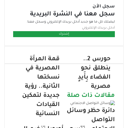
سجل الأن
سجل معنا في النشرة البريدية
ليصلك كل ما هو جديد أدخل بريدك الإلكتروني وسجل معنا.
أ
د
خ
ل
ب
حورس 2..
قمة المرأة
ر
ي
ينطلق نحو
المصرية في
د
ك
الفضاء بِأَيدٍ
نسختها
ا
مصرية
الثانية.. رؤية
ل
إ
مقالات ذات صلة
جديدة لتمكين
ل
القيادات
ك
دائرة حظر وسائل
ت
النسائية
ر
التواصل
و