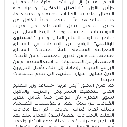
العلمي، مشيرًا إلى أنَّ الاتصالَ فكرةٌ منقسمةٌ إلى
جزأينِ، الأول: “
الاتصال الداخلي
“، والمراد منه
الاتصال المادي بين الكيانات التعليمية والبحثية كلها،
حيث يساعد هذا علَى استكمال مبدأ التكامل، عن
طريق تسهيل تبادل الاستفادة من قدرات
المؤسسات التعليمية، وكذلك الربط الفعلي بين
عناصر منظومة التعليم العالي؛ والآخر: “
المستوى
الإقليمي
” الواقع بين الاتحادات في المناطق
الجغرافية المختلفة؛ تلبيةً لاحتياجات المناطق
جميعها، سواء من الطرق التعليمية، أم من الأبحاث
العلمية، أم من التخصصات الدراسية المحددة، أم من
البرامج الجديدة. وإضافةً إلى ذلك، تأهيل الخريجين
الذين يمثلون الموارد البشرية، التى تخدم تخصصات
بعينها.
كما صرح الدكتور “أيمن فريد” -مساعد وزير التعليم
العالي للتخطيط الاستراتيجي والتدريب والتأهيل
لسوق العمل- بأنَّ التواصلَ مبدأٌ شاملٌ لتعزيز
العَلاقات بين سوق العمل والمؤسسات التعليمية،
وكذلك تعزيز قدرات الخريجين، ثم ربط مخرجات
التعليم بالاحتياجات الفعلية لسوق العمل، وذلك بعد
إنشاء برامج دراسية مستحدثة، ودعم الابتكار، وتحفيز