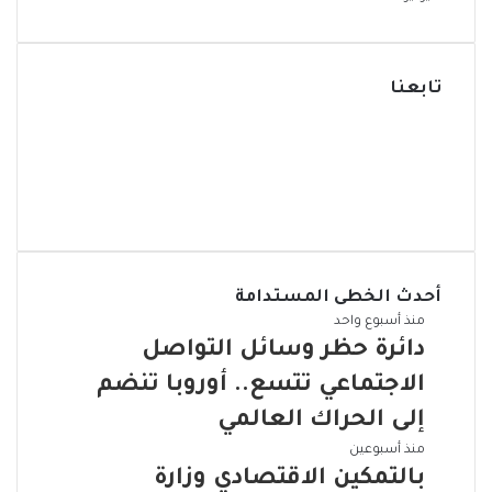
تابعنا
ف
ي
ت
ي
و
س
ا
ب
ي
و
ن
ت
ت
و
و
ا
ي
ر
ك
س
ت
ت
و
ق
ب
س
أحدث الخطى المستدامة
ا
ر
ا
ب
د
منذ أسبوع واحد
م
ا
دائرة حظر وسائل التواصل
ئ
الاجتماعي تتسع.. أوروبا تنضم
ر
ة
إلى الحراك العالمي
ح
ب
منذ أسبوعين
ظ
ا
بالتمكين الاقتصادي وزارة
ر