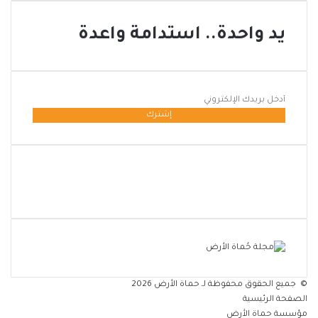
ا
ا
ل
ل
يد واحدة.. استدامة واعدة
م
ح
س
ر
ت
ا
د
ر
ا
أدخل
ي
م
بريدك
ة
الإلكتروني
© جميع الحقوق محفوظة لـ حماة الأرض 2026
الصفحة الرئيسية
مؤسسة حماة الأرض