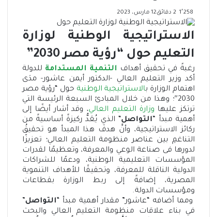
1٬258
2 دقائق
12 مارس، 2023
الاستراتيجية الوطنية لوزارة
التعليم حول “رؤية مصر 2030”
رغبةً في تحقيق أهداف
التنمية المستدامة
للدولة
أكد وزير التعليم العالي -الدكتور أيمن عاشور- مدَى
اهتمام الوزارة ب
الاستراتيجية الوطنية
حول “رؤية مصر
2030″؛ وهذا من خلال المبادئ السبعة الرئيسة التي
ترتكز عليها
وزارة التعليم العالي
، وقد أشار أيضًا إلى
أهمية مبدأ “
التواصل
” الذي يُعَدُّ ركيزةً أساسيةً من
ركائز الاستراتيجية، وأنَّ هدفَ هذا المبدأ هو تحقيقُ
التناغمِ بين عناصر منظومة التعليم العالي؛ تعزيزًا
لدورها فى صناعة الوعي والمعرفة، وتعظيمًا لقدرات
المؤسسات التعليمية الوطنية، ودعمًا للشراكات
الدولية الناقلة للمعرفة، وتحقيقًا للأهداف التنموية
المصرية، إضافةً إلى ربط الوزارة بقطاعات
ومؤسسات الدولة.
ومما أضافه “عاشور” مقدار أهمية مبدأ “
التواصل
”
في بناء علاقات منظومة التعليم العالي والبحث