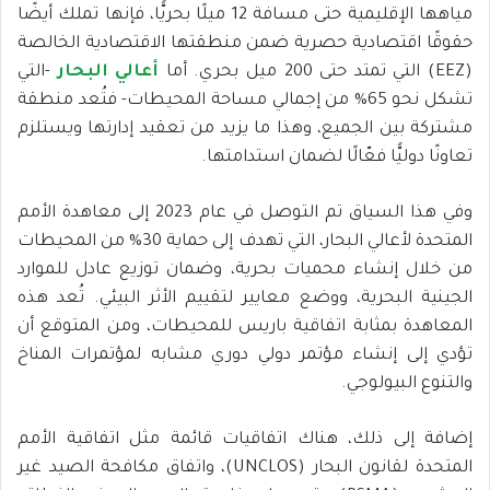
مياهها الإقليمية حتى مسافة 12 ميلًا بحريًّا، فإنها تملك أيضًا
حقوقًا اقتصادية حصرية ضمن منطقتها الاقتصادية الخالصة
(EEZ) التي تمتد حتى 200 ميل بحري. أما
أعالي البحار
-التي
تشكل نحو 65% من إجمالي مساحة المحيطات- فتُعد منطقة
مشتركة بين الجميع، وهذا ما يزيد من تعقيد إدارتها ويستلزم
تعاونًا دوليًّا فعّالًا لضمان استدامتها.
وفي هذا السياق تم التوصل في عام 2023 إلى معاهدة الأمم
المتحدة لأعالي البحار، التي تهدف إلى حماية 30% من المحيطات
من خلال إنشاء محميات بحرية، وضمان توزيع عادل للموارد
الجينية البحرية، ووضع معايير لتقييم الأثر البيئي. تُعد هذه
المعاهدة بمثابة اتفاقية باريس للمحيطات، ومن المتوقع أن
تؤدي إلى إنشاء مؤتمر دولي دوري مشابه لمؤتمرات المناخ
والتنوع البيولوجي.
إضافة إلى ذلك، هناك اتفاقيات قائمة مثل اتفاقية الأمم
المتحدة لقانون البحار (UNCLOS)، واتفاق مكافحة الصيد غير