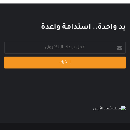
ا
ل
م
ي
يد واحدة.. استدامة واعدة
أدخل
بريدك
الإلكتروني