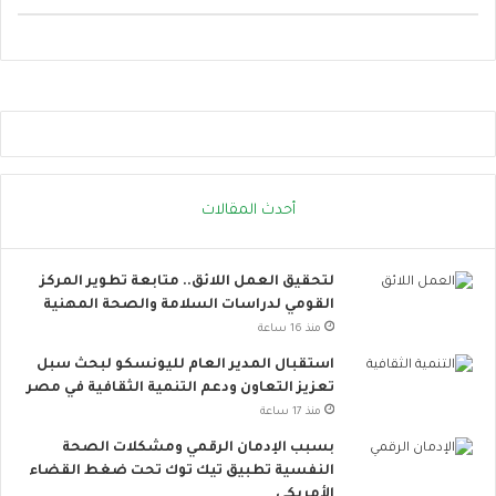
ل
ت
و
ا
ص
ل
ا
ل
ا
أحدث المقالات
ج
ت
م
لتحقيق العمل اللائق.. متابعة تطوير المركز
ا
القومي لدراسات السلامة والصحة المهنية
ع
ي
منذ 16 ساعة
ت
استقبال المدير العام لليونسكو لبحث سبل
ت
تعزيز التعاون ودعم التنمية الثقافية في مصر
س
منذ 17 ساعة
ع
.
بسبب الإدمان الرقمي ومشكلات الصحة
.
النفسية تطبيق تيك توك تحت ضغط القضاء
أ
الأمريكي