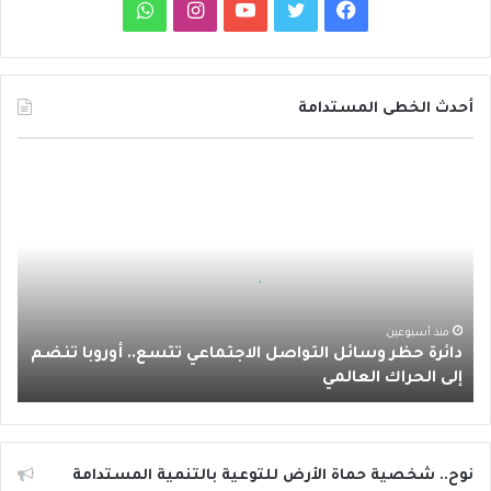
ف
ت
ي
ا
و
ي
و
و
ن
ا
س
ي
ت
س
ت
أحدث الخطى المستدامة
ب
ت
ي
ت
س
د
و
ر
و
ق
ا
ا
ئ
ك
ب
ر
ب
ر
ة
ا
ح
ظ
م
ر
منذ أسبوعين
دائرة حظر وسائل التواصل الاجتماعي تتسع.. أوروبا تنضم
و
إلى الحراك العالمي
س
ا
ئ
ل
ا
نوح.. شخصية حماة الأرض للتوعية بالتنمية المستدامة