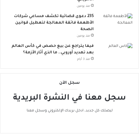
و
منذ يومين
ر
235 دعوى قضائية تكشف مساعي شركات
و
الأطعمة فائقة المعالجة لتعطيل قوانين
ب
الصحة
ا
منذ يومين
ت
ن
فيفا يتراجع عن بيع حصص في كأس العالم
ض
بعد تهديد أوروبي.. ما الذي أثار الأزمة؟
م
منذ 3 أيام
إ
ل
ى
سجل الآن
ا
ل
سجل معنا في النشرة البريدية
ح
ر
ا
ليصلك كل جديد، ادخل بريدك الإلكتروني وسجل معنا
ك
ا
ل
ع