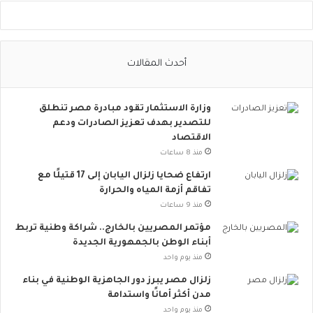
ل
ا
ل
ا
أحدث المقالات
ج
ت
م
وزارة الاستثمار تقود مبادرة مصر تنطلق
ا
للتصدير بهدف تعزيز الصادرات ودعم
ع
الاقتصاد
ي
ت
منذ 8 ساعات
ت
ارتفاع ضحايا زلزال اليابان إلى 17 قتيلًا مع
س
تفاقم أزمة المياه والحرارة
ع
منذ 9 ساعات
.
.
مؤتمر المصريين بالخارج.. شراكة وطنية تربط
أ
أبناء الوطن بالجمهورية الجديدة
و
منذ يوم واحد
ر
زلزال مصر يبرز دور الجاهزية الوطنية في بناء
و
مدن أكثر أمانًا واستدامة
ب
منذ يوم واحد