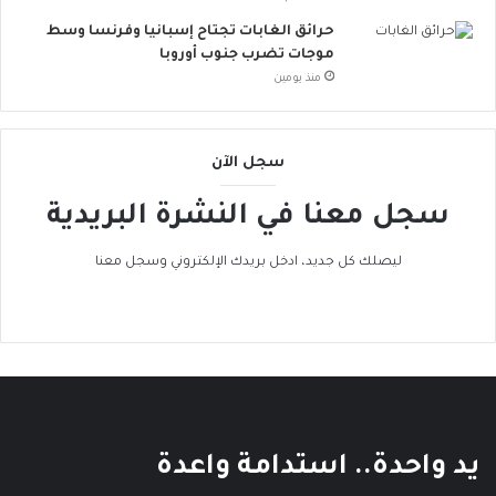
ا
ت
حرائق الغابات تجتاح إسبانيا وفرنسا وسط
ن
موجات تضرب جنوب أوروبا
ض
منذ يومين
م
إ
ل
سجل الآن
ى
ا
سجل معنا في النشرة البريدية
ل
ح
ر
ليصلك كل جديد، ادخل بريدك الإلكتروني وسجل معنا
ا
ك
ا
ل
ع
ا
ل
م
يد واحدة.. استدامة واعدة
ي