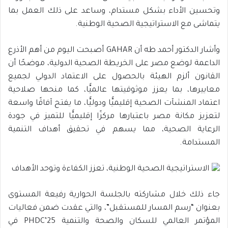
وتحسين الأداء بشكل مستدام، وساعد على ذلك العمل بما
يتماشى مع الاستراتيجية الصحية الوطنية.
وأشار الدكتور أحمد طه أن GAHAR أصبحت اليوم من أهم الأذرع
الداعمة لوضع مصر على الخريطة الصحية الدولية، موضحًا أن
القانون ألزم الهيئة بالحصول على الاعتماد الدولي لجميع
معاييرها، بما يعزز موثوقيتها عالميًّا، كما منحها صلاحية
اعتماد المنشآت الصحية إقليميًّا ودوليًّا، ما يفتح آفاقًا واسعة
لتعزيز مكانة مصر باعتبارها مركزًا إقليميًّا للتميز في جودة
الرعاية الصحية، مما يسهم في تحقيق أهداف التنمية
المستدامة.
جاء ذلك خلال مشاركته بالجلسة الحوارية رفيعة المستوى
بعنوان “رسم المسار للمستقبل”، والتي عقدت ضمن فعاليات
المؤتمر العالمي للسكان والصحة والتنمية PHDC’25 في