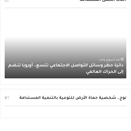
أحدث الخطى المستدامة
ب
ت
ي
ت
س
د
و
ر
و
ق
ا
ا
ئ
ك
ب
ر
ب
ر
ة
ا
ح
ظ
م
ر
منذ أسبوع واحد
دائرة حظر وسائل التواصل الاجتماعي تتسع.. أوروبا تنضم
و
إلى الحراك العالمي
س
ا
ئ
ل
ا
نوح.. شخصية حماة الأرض للتوعية بالتنمية المستدامة
ل
ت
و
ا
ص