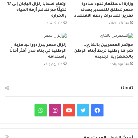
وزارة الاستثمار تقود مبادرة
ارتفاع ضحايا زلزال اليابان إلى 17
مصر تنطلق للتصدير بهدف
قتيلًا مع تفاقم أزمة المياه
تعزيز الصادرات ودعم الاقتصاد
والحرارة
منذ 8 ساعات
منذ 9 ساعات
مؤتمر المصريين بالخارج..
زلزال مصر يبرز دور الجاهزية
شراكة وطنية تربط أبناء الوطن
الوطنية في بناء مدن أكثر أمانًا
بالجمهورية الجديدة
واستدامة
منذ يوم واحد
منذ يوم واحد
تابعنا
ف
ت
ي
ا
و
ي
و
و
ن
ا
س
ي
ت
س
ت