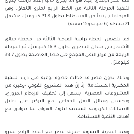
مما تجدر الإشارة إليه، هو أنه يُجرى حاليًّا إعداد دراسة جدوى
لتنفيذ المرحلة الثانية من الخط الرابع لمترو الأنفاق، وهي
المرحلة التي تبدأ من الفسطاط بطول 31.8 كيلومترًا، وتشمل
21 محطة (6 علوية و15 نفقية).
كما تتضمن الخطة دراسة المرحلة الثالثة من محطة حدائق
الأشجار حتى ميدان الحصري بطول 16.3 كيلومترًا، ثم المرحلة
الرابعة من مركز النقل المجمع حتى مطار العاصمة بطول 38.7
كيلومترًا.
وبذلك تكون مصر قد خطت خطوة نوعية على درب التنمية
الحضرية المستدامة؛ إذْ إنَّ هذه المشروع القومي -وغيره من
المشروعات المصرية- يسعى إلى تخفيف الازدحام المروري،
وتحسين وسائل النقل الجماعي، مع التركيز على تقليل
الانبعاثات الكربونية المسببة لتلوث الهواء، بما يتوافق مع
أهداف التنمية المستدامة.
وهذه التجربة التنموية -تجربة مصر مع الخط الرابع لمترو