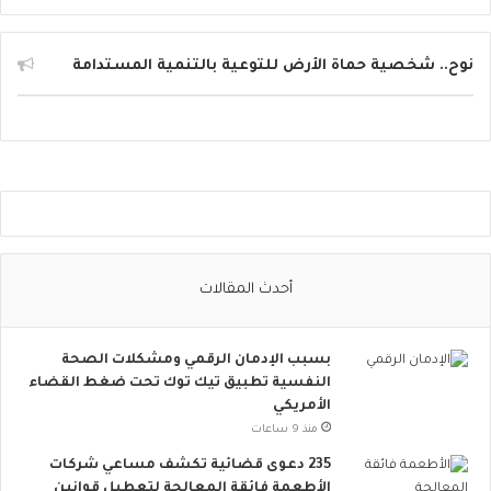
ئ
ل
ا
نوح.. شخصية حماة الأرض للتوعية بالتنمية المستدامة
ل
ت
و
ا
ص
ل
ا
ل
ا
أحدث المقالات
ج
ت
م
بسبب الإدمان الرقمي ومشكلات الصحة
ا
النفسية تطبيق تيك توك تحت ضغط القضاء
ع
الأمريكي
ي
ت
منذ 9 ساعات
ت
235 دعوى قضائية تكشف مساعي شركات
س
الأطعمة فائقة المعالجة لتعطيل قوانين