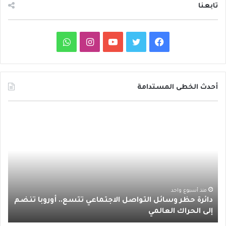
تابعنا
ف
ت
ي
ا
و
ي
و
و
ن
ا
س
ي
ت
س
ت
أحدث الخطى المستدامة
ب
ت
ي
ت
س
د
و
ر
و
ق
ا
ا
ئ
ك
ب
ر
ب
ر
ة
ا
ح
ظ
م
ر
منذ أسبوع واحد
دائرة حظر وسائل التواصل الاجتماعي تتسع.. أوروبا تنضم
و
إلى الحراك العالمي
س
ا