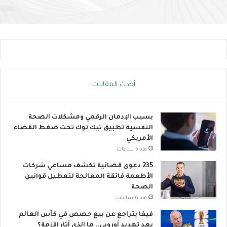
ج
ل
ه
ى
ا
ا
د
ل
ا
ح
ل
ر
ح
ا
ر
ك
أحدث المقالات
ا
ا
ر
ل
ي
ع
بسبب الإدمان الرقمي ومشكلات الصحة
ا
النفسية تطبيق تيك توك تحت ضغط القضاء
ل
الأمريكي
م
منذ 5 ساعات
ي
235 دعوى قضائية تكشف مساعي شركات
الأطعمة فائقة المعالجة لتعطيل قوانين
الصحة
منذ 6 ساعات
فيفا يتراجع عن بيع حصص في كأس العالم
بعد تهديد أوروبي.. ما الذي أثار الأزمة؟