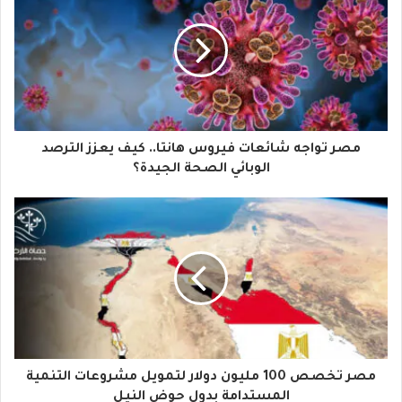
ا
ل
إ
ل
ك
ت
ر
و
مصر تواجه شائعات فيروس هانتا.. كيف يعزز الترصد
ن
الوبائي الصحة الجيدة؟
ي
مصر تخصص 100 مليون دولار لتمويل مشروعات التنمية
المستدامة بدول حوض النيل