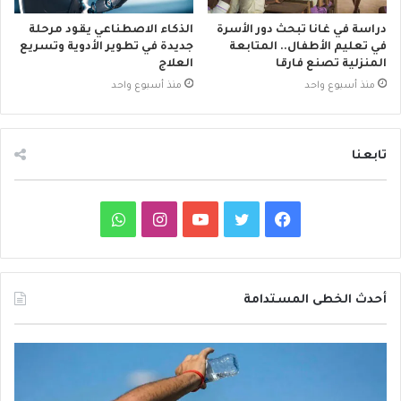
دراسة في غانا تبحث دور الأسرة
الذكاء الاصطناعي يقود مرحلة
في تعليم الأطفال.. المتابعة
جديدة في تطوير الأدوية وتسريع
المنزلية تصنع فارقا
العلاج
منذ أسبوع واحد
منذ أسبوع واحد
تابعنا
ف
ت
ي
ا
و
ي
و
و
ن
ا
س
ي
ت
س
ت
أحدث الخطى المستدامة
ب
ت
ي
ت
س
م
د
و
ر
و
ق
ا
ع
ا
ا
ئ
ك
ب
ر
ب