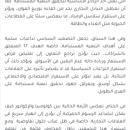
التي تمثل أحد الركائز الأساسية لتحقيق التنمية المستدامة. كما
أن تعطيل التبادل التجاري يحد من كفاءة توزيع الموارد، ويؤثر
على استقرار سلاسل الإمداد، ما ينعكس سلبًا على القطاعات
الحيوية مثل الغذاء والطاقة.
وفي هذا السياق، يحمل التصعيد السياسي تداعيات سلبية
على أهداف التنمية المستدامة، خاصة الهدف 17 المتعلق
بالشراكات، حيث يؤدي تراجع التعاون إلى تقليص فرص
الاستثمار وزيادة حالة عدم اليقين في الأسواق. ويؤكد ذلك أن
استمرار النزاعات السياسية قد لا يقتصر تأثيره على العلاقات
الثنائية، بل يمتد ليؤثر على الاستقرار الاقتصادي والاجتماعي
بشكل أوسع، ويعرقل جهود تحقيق تنمية مستدامة على
المدى الطويل.
في الختام، تعكس الأزمة الحالية بين كولومبيا والإكوادور كيف
يمكن لتصاعد الرسوم الجمركية أن يؤدي إلى انهيار سريع في
العلاقات التجارية، خاصة في ظل غياب حلول تفاوضية. ومع
استمرار هذا التصعيد، تظل المخاوف قائمة من تفاقم