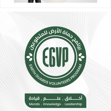
ر
ت
ا
م
ء
ا
ا
ع
ت
ي
ب
ت
س
ت
ي
س
ط
ع
ة
.
ت
.
ق
أ
ل
و
ل
ر
م
و
خ
ب
ا
ا
ط
ت
ر
ن
ا
ض
ل
م
إ
إ