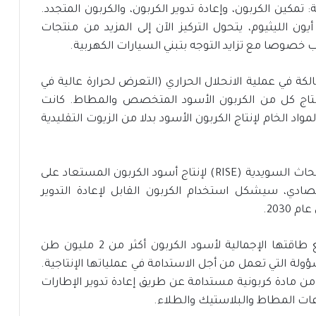
تمكين الكربون، وإعادة تدوير الكربون، والكربون المتجدد.
ون الليثيوم، يتحول التركيز الآن إلى المزيد من منتجات
 خصوصا مع تزايد التوجه بتبني السيارات الكهربية.
لكة في عملية الانحلال الحراري (التعرض لحرارة عالية في
إنتاج كل من الكربون الأسود المتخصص والمطاط. كانت
واد الخام لإنتاج الكربون الأسود بدلا من الزيوت التقليدية
في عام 2021، أقامت أوريون شراكة مع معهد الأبحاث السويدية (RISE) لإنتاج أسود الكربون المستعاد على
صادي، سيشكل استخدام الكربون القابل لإعادة التدوير
على جانب آخر، فإن شركة بيرلا كاربون والتي تبلغ طاقتها الإجمالية لأسود الكربون أكثر من 2 مليون طن
لة التي تعمل من أجل الاستدامة في عملياتها الإنتاجية.
اكة مع Circtec لإنتاج منتج من مادة كربونية مستدامة عن طريق إعادة تدوير الإطارات
عات المطاط والبلاستيك والطلاء.