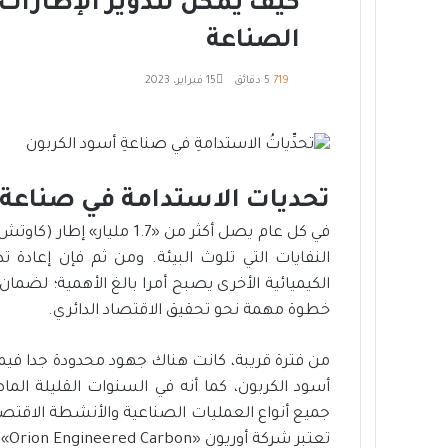
كيف يمكن لتدوير الإطارا
الصناعة
719
5 دقائق
15 فبراير، 2023
ف
ت
ل
م
ط
ي
و
ي
ب
ش
ي
ن
س
ا
ا
ب
ت
ك
ر
ع
تحديات الاستدامة في صناعة 
و
ر
د
ك
ة
إ
ك
ة
في كل عام يصل أكثر من «1.7
ن
ع
النفايات التي تلوث البيئة. ومن ثم فإن إعادة ت
ب
الكيميائية الأخرى يصبح أمرا بالغ الأهمية؛ لضما
ر
خطوة مهمة نحو تحقيق الاقتصاد الدائري.
ا
ل
ب
من فترة قريبة، كانت هناك جهود محدودة جدا فيم
ر
أسود الكربون، كما أنه في السنوات القليلة الم
ي
جميع أنواع العمليات الصناعية والأنشطة الاقتص
د
تعتبر شركة أوريون «Orion Engineered Carbon» وشركة بيرلا «Birla Carbon» رائدين في مجال صناعة