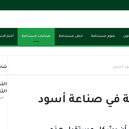
نون
علوم مستدامة
خطى مستدامة
صناعات مستدامة
أخبار الا
شاهد
د الكربون
إ
غ
الت
ل
ا
الت
ة في صناعة أسود
ق
منذ 4