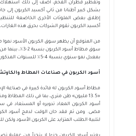
وتقطير قطران الفحم، أضف إلى ذلك استهلاك كمي
بشكل كبير أطنانا من ثاني أكسيد الكربون إلى جان
إطلاق بعض الملوثات الأخرى الخاضعة للتنظيم 
أكسيد الكربون تقوم الشركات بحرق هذه الغازات، و
سوق مطاط أسود ا
بمعدل نمو سنوي بنسبة 4-5٪ للسنوات المذكورة أعلاه، وذلك حسب تقديرات شركة أوريون.
أسود الكربون في صناعات المطاط والكاوت
مطاط أسود الكربون له فائدة كبيرة في صناعة الإطا
«13.5 مليون» طن متري، بما في ذلك المطاط وم
أسود الكربون المعاد تدويره أو المستعاد في 
مضى. ومن ثم فقد حان الوقت لدمج أسود الك
لتلبية الطلب المتزايد على الكربون الأسود ولكن للح
يعتبر أسود الكربون جزءا لا يتجزأ من عملية ت