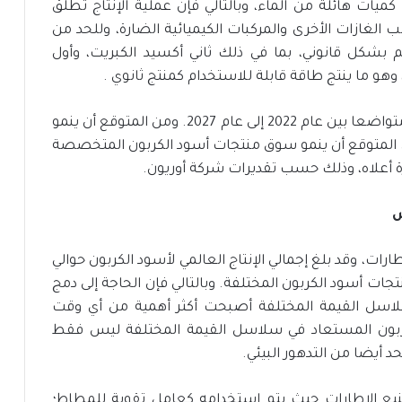
ات هائلة من الماء، وبالتالي فإن عملية الإنتاج تطلق
ب الغازات الأخرى والمركبات الكيميائية الضارة، وللحد من
بشكل قانوني، بما في ذلك ثاني أكسيد الكبريت، وأول
هو ما ينتج طاقة قابلة للاستخدام كمنتج ثانوي .
من المتوقع أن يظهر سوق الكربون الأسود نموا متواضعا بين عام 2022 إلى عام 2027. ومن المتوقع أن ينمو
لكربون بنسبة 2-3٪، بينما من المتوقع أن ينمو سوق منتجات أسود الكربون المتخصصة
ش
رات، وقد بلغ إجمالي الإنتاج العالمي لأسود الكربون حوالي
نتجات أسود الكربون المختلفة. وبالتالي فإن الحاجة إلى دمج
سلاسل القيمة المختلفة أصبحت أكثر أهمية من أي وقت
ربون المستعاد في سلاسل القيمة المختلفة ليس فقط
د أيضا من التدهور البيئي.
صنيع الإطارات حيث يتم استخدامه كعامل تقوية للمطاط؛