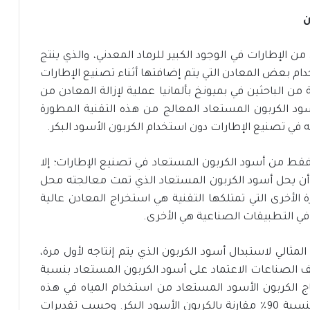
ن
 الإطارات في الوجود الكبير للرماد المعدني، والذي ينتج
دام بعض المعادن التي يتم إضافتها أثناء تصنيع الإطارات
في عام 2021، طور مجموعة من الباحثين في بميونخ بألمانيا عملية لإزالة المعادن من
سود الكربون المستعاد المعالج من هذه التقنية المطورة
في تصنيع الإطارات دون استخدام الكربون الأسود البكر.
سابق كان من الممكن استخدام حوالي 10% فقط من أسود الكربون المستعاد في تصنيع الإطارات؛ إلا
مكن أن يحل أسود الكربون المستعاد الذي تمت معالجته محل
زة الأخرى التي تمتلكها التقنية هي استخراج المعادن عالية
في التطبيقات الصناعية هي الأخرى.
مثالي لاستبدال أسود الكربون الذي يتم إنتاجه لأول مرة،
 الصناعات الاعتماد على أسود الكربون المستعاد بنسبة
تاج الكربون الأسود المستعاد من استخدام المياه في هذه
الصناعة بنسبة 90٪ وسينتج عنه انبعاثات أقل بنسبة 90٪ مقارنة بالكربون الأسود البكر. وحسب تقديرات