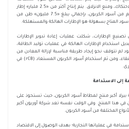
لتوفير متانة أكبر، وتقليل المقاومة الناتجة عن الاحتكاك، ومنع الانزلاق. يتم إنتاج أكثر من «2.5 مليار» إطار
سنويا، ويحتوي كل إطار على ما يقرب من 3 كجم من أسود الكربون، بإجمالي يبلغ «7.5 مليون» طن من
الأسود المتاح بسهولة هو الإطارات الهالكة والمستهلكة.
نيع الإطارات، شكلت عمليات إعادة تدوير الإطارات
بديل استخدام الإطارات الهالكة في عمليات توليد الطاقة،
هود لم تتوقف نحو إيجاد طريقة مناسبة لإزالة المعادن من
الإطارات الهالكة واستخراج أسود الكربون عالي النقاء، ومن ثم استخدام أسود الكربون المستعاد (rCB) في
رى.
ة إلى الاستدامة
تعد شركة بيرلا أكبر منتج لمطاط أسود الكربون، حيث تستحوذ على
ن في هذا المنتج. وفي الوقت نفسه تعد شركة أوريون أكبر
أنواع المختلفة من أسود الكربون.
تدامة في عملياتها التجارية؛ بهدف الوصول إلى الاقتصاد