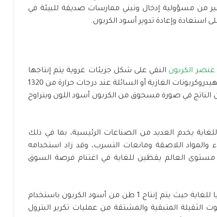
بير من مسؤولية إدخال وتبني ممارسات صديقة للبيئة في
ى استعادة وإعادة تدوير أسود الكربون.
عنصر الكربون
النقي على شكل جزيئات غروية يتم إنتاجها
عن طريق الاحتراق غير الكامل أو التحلل الحراري للهيدروكربونات الغازية أو السائلة عند درجات حرارة من 1320
يكون الناتج في صورة مسحوق من الكربون أسود اللون ويتراوح
لغاية يخدم العديد من الصناعات الرئيسية، بما في ذلك
 والمواد اللاصقة ومانعات التسرب، وقد زاد استخدامه
ى مستوى العالم يقظين للغاية في اغتنام فرصة السوق
حاليا يعتبر تصنيع أسود الكربون عملية ضارة بيئيا للغاية حيث يتم إنتاج 1 طن من أسود الكربون باستخدام
الزيوت الثقيلة المتبقية والمشتقة من عمليات تكرير البترول