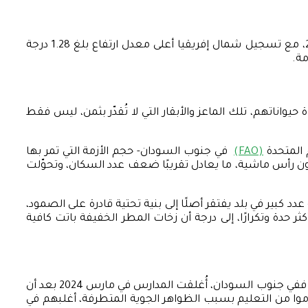
ففي عام 2024، ارتفعت درجة الحرارة السطحية في القارة بمتوسط 0.86 درجة مئوية مقارنة بالفترة المرجعية من 1991 إلى 2020، مع تسجيل شمال إفريقيا أعلى معدل ارتفاع بلغ 1.28 درجة
مة.
واناتهم، تلك الماعز والأبقار التي لا تُقدّر بثمن، ليس فقط
 المتحدة
(FAO)
في جنوب السودان- حجم الأزمة التي تمر بها
ا إلى أن الكثير من العائلات التي كانت مكتفية ذاتيًّا، باتت اليوم تنتظر المعونات، وقد فقدت البلاد ما يقرب من 34 مليون رأس ماشية، ما يعادل تقريبًا ضعف عدد السكان، وتحوّلت
الفيضانات، كان آخرها في أكتوبر الماضي، حيث تضرر أكثر من 300 ألف شخص، وهو عدد كبير في بلد يفتقر أصلًا إلى بنية تحتية قادرة على الصمود،
ة وتكرارًا، إلى درجة أن زخات المطر الخفيفة باتت كافية
موجات الحرارة القاتلة لم تعد مجرد أرقام في جداول تغير المناخ، وإنما أصبحت واقعًا يؤثر مباشرة في حاضر الأطفال ومستقبلهم؛ ففي جنوب السودان، أُغلقت المدارس في مارس 2024 بعد أن
مة اليونيسف، فإن ما لا يقل عن 242 مليون طالب حول العالم حُرموا من التعليم بسبب الظواهر الجوية المتطرفة، أغلبهم في