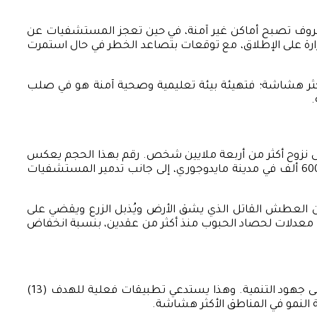
الظروف تصبح أماكن غير آمنة، في حين تعجز المستشفيات عن
ارة على الإطلاق، مع توقعات بتصاعد الخطر في حال استمرت
 الأكثر هشاشة؛ فتهيئة بيئة تعليمية وصحية آمنة هو في صلب
 إلى نزوح أكثر من أربعة ملايين شخص. رقم بهذا الحجم يعكس
كارثة إنسانية تتطلب استجابة فورية؛ ففي نيجيريا وحدها، أسفرت فيضانات سبتمبر 2023 عن مقتل 230 شخصًا، وتشريد نحو 600 ألف في مدينة مايدوجوري، إلى جانب تدمير المستشفيات
من العطش القاتل الذي يشق الأرض ويُذبل الزرع ويقضي على
 أدنى معدلات لحصاد الحبوب منذ أكثر من عقدين، بنسبة انخفاض
يعكس التناقض الحاد بين موجات الجفاف والفيضانات واقعًا بيئيًّا معقّدًا يفاقم الأزمات في إفريقيا، ويضع ضغوطًا إضافية على جهود التنمية. وهذا يستدعي تطبيقات فعلية للهدف (13)
ة النمو في المناطق الأكثر هشاشة.