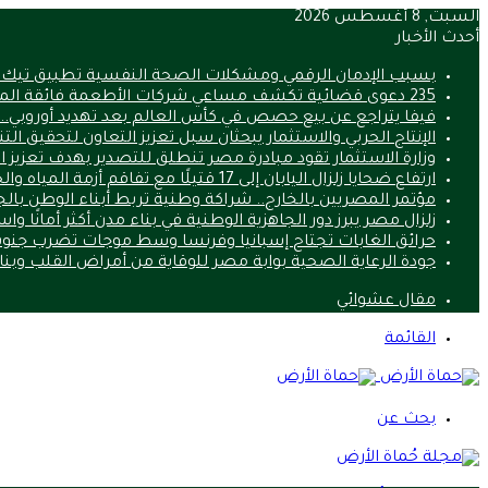
السبت, 8 أغسطس 2026
أحدث الأخبار
بسبب الإدمان الرقمي ومشكلات الصحة النفسية تطبيق تيك
235 دعوى قضائية تكشف مساعي شركات الأطعمة فائقة المعالجة لتعطيل قوانين الصحة
فيفا يتراجع عن بيع حصص في كأس العالم بعد تهديد أوروبي.. ما 
الإنتاج الحربي والاستثمار يبحثان سبل تعزيز التعاون لتحقيق الت
وزارة الاستثمار تقود مبادرة مصر تنطلق للتصدير بهدف تعزيز 
ارتفاع ضحايا زلزال اليابان إلى 17 قتيلًا مع تفاقم أزمة المياه والحرارة
مؤتمر المصريين بالخارج.. شراكة وطنية تربط أبناء الوطن بالج
زلزال مصر يبرز دور الجاهزية الوطنية في بناء مدن أكثر أمانًا وا
حرائق الغابات تجتاح إسبانيا وفرنسا وسط موجات تضرب جنوب
جودة الرعاية الصحية بوابة مصر للوقاية من أمراض القلب وب
مقال عشوائي
القائمة
بحث عن