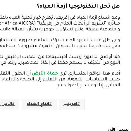
هل تحل التكنولوجيا أزمة المياه؟
ومع اتساع أزمة المياه في إفريقيا، يُطرح خيار تحلية المياه با
واجتماعية عميقة، وتثير تساؤلات جوهرية بشأن العدالة والاست
وفي ظل غياب الموارد الكافية، يؤكد العلماء ضرورة الاستثمار ف
ففي بلدة كابويتا بجنوب السودان، أظهرت مشروعات منظمة ا
كما أوضح الدكتور/ إرنست أفيسيماما من المكتب الإقليمي لمنظ
النوع من التكيّف لا يسهم فقط في إنقاذ المحاصيل، وإنما في تحقيق الهدف (6) من أهداف التنمية المستدامة، والمتعلق بتأمين المي
أمام هذا الواقع المتسارع، ترى
حماة الأرض
أن الحلول التقن
صلب السياسات التنموية، من التعليم إلى الصحة والزراعة، كما
المناخي، إذا توفرت الإرادة والدعم.
إفريقيا
إنتاج الغذاء
الأمن 
سجل الأن