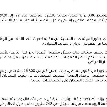
لم يُتخذ موقف عالمي وإفريقي عاجل، يقوده التزام جاد بمبادئ الاستدا
 جذور المجتمعات المحلية من مكانها؛ حيث فقد الآلاف من الرعاة حي
اسيًّا في طقوس الزواج والتقاليد المتوارثة.
ات وصف مشاك مالو -ممثل منظمة الأغذية والزراعة التابعة للأمم
البلاد، مشيرً
ار الأمراض.
تتفاقم هذه الأزمة في ظل موجات متكررة من 
ظمة الأرصاد الجوية، أصبحت الفيضانات في جنوب السودان أكثر حد
ويزيد من اعتماد السكان على المساعدات الدولية.
وصلت درجات الحرارة إلى 45 درجة مئوية. وبحسب تقرير لمنظ