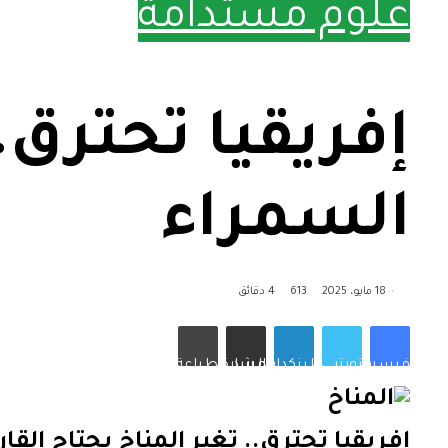
علوم مستدامة
إفريقيا تحترق..
السمراء
18 مايو، 2025
613
4 دقائق
فيسبوك
تويتر
لينكدإن
مشاركة عبر البريد
طباعة
إفريقيا تحترق.. تغير المناخ يجتاح القا