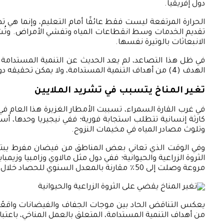
دول إفريقيا.
الحرارة المرتفعة ليست فقط عائقًا أمام التعليم، وإنما ه
تقديم الخدمات وسط انقطاعات المياه وتفشي الأمراض. وتُشي
الانبعاثات بالوتيرة نفسها.
في ظل هذا التصاعد، لم يعد الحديث عن التنمية المستدامة تر
الهدف (4) من أهداف التنمية المستدامة، ولا يمكن تحقيقه دون تحرك عالمي حاسم لاحتواء أزمة المناخ ومعالجة آثارها المتسارعة.
تغير المناخ يتسبب في تشريد الملايين
في غرب القارة السمراء، تسببت الأمطار الغزيرة هذا العام ف
وتلوث مصادر المياه في مخيمات النزوح.
وفي الوقت الذي تعاني بعض المناطق من فيضان مفرط يبتلع ا
الثروة الزراعية والحيوانية؛ ففي دول مثل مالاوي وزامبيا وزي
مروعة وصلت إلى 50٪ مقارنة بالمعدل السنوي للحصاد خلال السنوات الخمس الماضية.
من أهداف التنمية المستدامة، المتعلق بالعمل المناخي، باعتبا