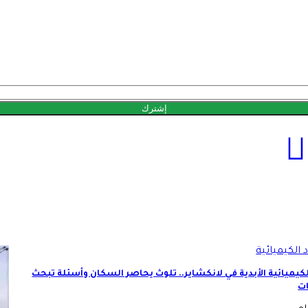
لكيميائية الأبدية في لانكشاير.. تلوث يحاصر السكان وأسئلة تبحث
ات