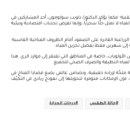
التقنية؛ فكما يؤكد الدكتور/ داويت سولومون، أحد المشاركين في
 إفريقيا” (Accelerating Impacts of CGIAR Climate Research for Africa-AICCRA)، فإن تحلية المياه لا تمثل حلًّا سحريًّا، وإنما تفرض تحديات اقتصادية وبيئية
 الزراعية القادرة على الصمود أمام الظروف المناخية القاسية؛
 إلى شهرين فقط بفضل تخزين المياه.
لأولويات، خاصة في المناطق التي تفتقر إلى موارد الري. هذا
ة ملحّة لإرادة حقيقية، وتضامن عالمي يضع قضايا المناخ في
فإن الإمكانات متوفرة لتحويلها إلى نموذج ريادي في التكيّف
حالة الطقس
درجات الحرارة