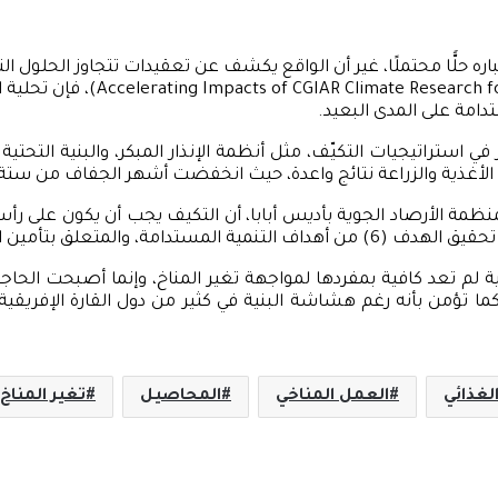
عتباره حلًّا محتملًا، غير أن الواقع يكشف عن تعقيدات تتجاوز الحلول 
مبادرة “تسريع أثر أبحاث المناخ في
دامة على المدى البعيد.
ي استراتيجيات التكيّف، مثل أنظمة الإنذار المبكر، والبنية التحتية
لأغذية والزراعة نتائج واعدة، حيث انخفضت أشهر الجفاف من ستة
مة الأرصاد الجوية بأديس أبابا، أن التكيف يجب أن يكون على رأس ا
اه النظيفة والصرف الصحي للجميع.
ية لم تعد كافية بمفردها لمواجهة تغير المناخ، وإنما أصبحت الحاج
 تؤمن بأنه رغم هشاشة البنية في كثير من دول القارة الإفريقية، 
الغذائي
العمل المناخي
المحاصيل
تغير المناخ