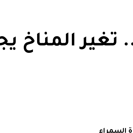
 تغير المناخ يجت
رة السمراء