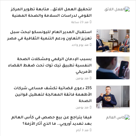
م
لتحقيق العمل اللائق.. متابعة تطوير المركز
ا
القومي لدراسات السلامة والصحة المهنية
ع
ي
منذ 23 ساعة
ت
استقبال المدير العام لليونسكو لبحث سبل
ت
تعزيز التعاون ودعم التنمية الثقافية في مصر
س
منذ يوم واحد
ع
.
بسبب الإدمان الرقمي ومشكلات الصحة
.
النفسية تطبيق تيك توك تحت ضغط القضاء
أ
الأمريكي
و
منذ يومين
ر
و
235 دعوى قضائية تكشف مساعي شركات
ب
الأطعمة فائقة المعالجة لتعطيل قوانين
ا
الصحة
ت
منذ يومين
ن
فيفا يتراجع عن بيع حصص في كأس العالم
ض
بعد تهديد أوروبي.. ما الذي أثار الأزمة؟
م
إ
منذ 3 أيام