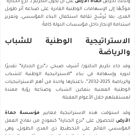
ولذلك تحرص
حماة الأرض
على أنْ يكون التكريم بـ”درع الجدارة”
موجَّهًا إلى الإسهامات الوطنية القادرة على صناعة أثر طويل
المدى، بما يُرسِّخ ثقافة استكمال البناء المؤسسي، وتعزيز
استدامة الإنجاز داخل مؤسسات الدولة كافةً.
الاستراتيجية الوطنية للشباب
والرياضة
وقد جاء تكريم الدكتور/ أشرف صبحي بـ”درع الجدارة” تقديرًا
لدوره وإسهامه في بناء “الاستراتيجية الوطنية للشباب
والرياضة 2025-2032″، باعتبارها واحدة من أهم الاستراتيجيات
الوطنية المعنية بتمكين الشباب وصناعة رؤية ممتدة
لمستقبلهم خلال الأعوام المقبلة.
وقد استوفت هذه الاستراتيجية معايير
مؤسسة حماة
الأرض
للحصول على “درع الجدارة” كنموذج من نماذج العمل
المؤسسي القائم على التخطيطِ ذي المدى الطويل، وهي