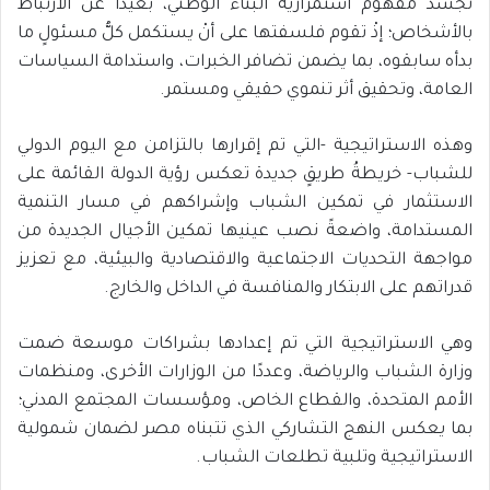
تجسد مفهوم استمرارية البناء الوطني، بعيدًا عن الارتباط
بالأشخاص؛ إذْ تقوم فلسفتها على أنْ يستكمل كلُّ مسئولٍ ما
بدأه سابقوه، بما يضمن تضافر الخبرات، واستدامة السياسات
العامة، وتحقيق أثر تنموي حقيقي ومستمر.
وهذه الاستراتيجية -التي تم إقرارها بالتزامن مع اليوم الدولي
للشباب- خريطةُ طريقٍ جديدة تعكس رؤية الدولة القائمة على
الاستثمار في تمكين الشباب وإشراكهم في مسار التنمية
المستدامة، واضعةً نصب عينيها تمكين الأجيال الجديدة من
مواجهة التحديات الاجتماعية والاقتصادية والبيئية، مع تعزيز
قدراتهم على الابتكار والمنافسة في الداخل والخارج.
وهي الاستراتيجية التي تم إعدادها بشراكات موسعة ضمت
وزارة الشباب والرياضة، وعددًا من الوزارات الأخرى، ومنظمات
الأمم المتحدة، والقطاع الخاص، ومؤسسات المجتمع المدني؛
بما يعكس النهج التشاركي الذي تتبناه مصر لضمان شمولية
الاستراتيجية وتلبية تطلعات الشباب.