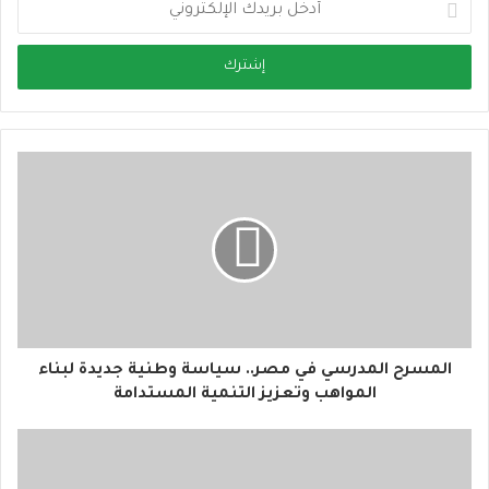
أ
د
خ
ل
ب
ر
ي
د
ك
ا
ل
إ
ل
ك
ت
ر
و
المسرح المدرسي في مصر.. سياسة وطنية جديدة لبناء
ن
المواهب وتعزيز التنمية المستدامة
ي