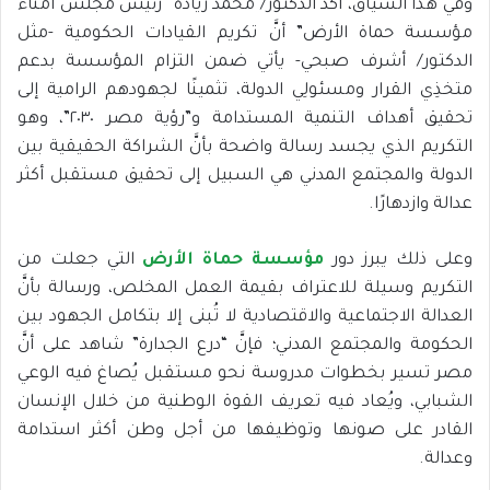
وفي هذا السياق، أكد الدكتور/ محمد زيادة “رئيس مجلس أمناء
مؤسسة حماة الأرض” أنَّ تكريم القيادات الحكومية -مثل
الدكتور/ أشرف صبحي- يأتي ضمن التزام المؤسسة بدعم
متخذِي القرار ومسئولِي الدولة، تثمينًا لجهودهم الرامية إلى
تحقيق أهداف التنمية المستدامة و”رؤية مصر ٢٠٣٠”، وهو
التكريم الذي يجسد رسالة واضحة بأنَّ الشراكة الحقيقية بين
الدولة والمجتمع المدني هي السبيل إلى تحقيق مستقبل أكثر
عدالة وازدهارًا.
وعلى ذلك يبرز دور
مؤسسة حماة الأرض
التي جعلت من
التكريم وسيلة للاعتراف بقيمة العمل المخلص، ورسالة بأنَّ
العدالة الاجتماعية والاقتصادية لا تُبنى إلا بتكامل الجهود بين
الحكومة والمجتمع المدني؛ فإنَّ “درع الجدارة” شاهد على أنَّ
مصر تسير بخطوات مدروسة نحو مستقبل يُصاغ فيه الوعي
الشبابي، ويُعاد فيه تعريف القوة الوطنية من خلال الإنسان
القادر على صونها وتوظيفها من أجل وطن أكثر استدامة
وعدالة.