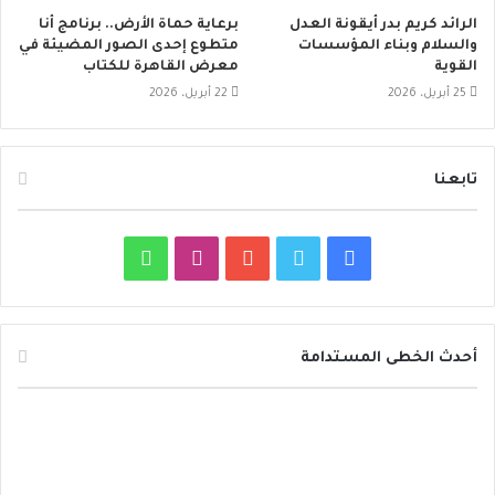
الرائد كريم بدر أيقونة العدل
برعاية حماة الأرض.. برنامج أنا
والسلام وبناء المؤسسات
متطوع إحدى الصور المضيئة في
القوية
معرض القاهرة للكتاب
25 أبريل، 2026
22 أبريل، 2026
تابعنا
ف
ت
ي
ا
و
ي
و
و
ن
ا
س
ي
ت
س
ت
أحدث الخطى المستدامة
ب
ت
ي
ت
س
د
و
ر
و
ق
ا
ا
ئ
ك
ب
ر
ب
ر