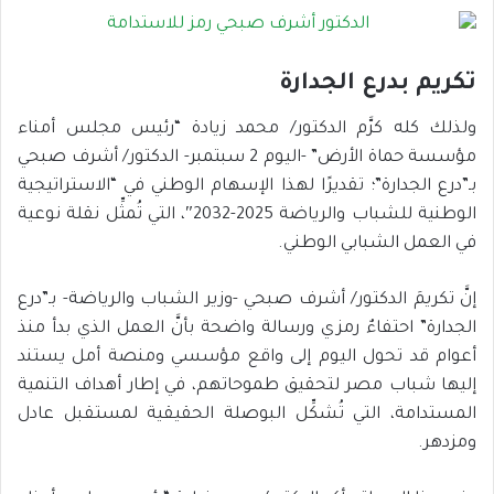
تكريم بدرع الجدارة
ولذلك كله كرَّم الدكتور/ محمد زيادة “رئيس مجلس أمناء
مؤسسة حماة الأرض” -اليوم 2 سبتمبر- الدكتور/ أشرف صبحي
بـ”درع الجدارة”؛ تقديرًا لهذا الإسهام الوطني في “الاستراتيجية
الوطنية للشباب والرياضة 2025-2032″، التي تُمثِّل نقلة نوعية
في العمل الشبابي الوطني.
إنَّ تكريمَ الدكتور/ أشرف صبحي -وزير الشباب والرياضة- بـ”درع
الجدارة” احتفاءٌ رمزي ورسالة واضحة بأنَّ العمل الذي بدأ منذ
أعوام قد تحول اليوم إلى واقع مؤسسي ومنصة أمل يستند
إليها شباب مصر لتحقيق طموحاتهم، في إطار أهداف التنمية
المستدامة، التي تُشكِّل البوصلة الحقيقية لمستقبل عادل
ومزدهر.