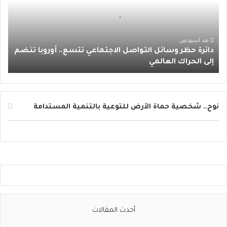
ة
ا
ح
ظ
م
ر
منذ أسبوعين
دائرة حظر وسائل التواصل الاجتماعي تتسع.. أوروبا تنضم
و
إلى الحراك العالمي
س
ا
ئ
ل
ا
نوح.. شخصية حماة الأرض للتوعية بالتنمية المستدامة
ل
ت
و
ا
ص
ل
ا
ل
ا
أحدث المقالات
ج
ت